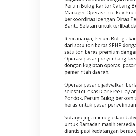
a
Perum Bulog Kantor Cabang Bu
s
Manager Operasional Roy Budi
a
berkoordinasi dengan Dinas P
r
Barito Selatan untuk terlibat 
P
e
n
Rencananya, Perum Bulog akan 
y
dari satu ton beras SPHP denga
i
satu ton beras premium dengan
m
Operasi pasar penyimbang ter
b
dengan kegiatan operasi pasar
a
n
pemerintah daerah.
g
d
Operasi pasar dijadwalkan ber
i
selesai di lokasi Car Free Day 
S
Pondok. Perum Bulog berkomit
t
a
beras untuk pasar penyeimban
d
i
Sutaryo juga menegaskan bah
o
untuk Ramadan masih tersedia hi
n
diantisipasi kedatangan beras 
B
a