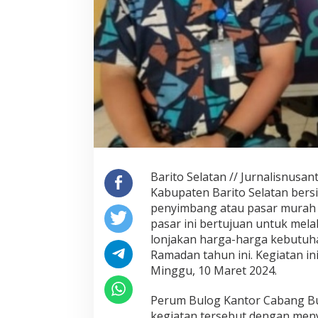
a
r
i
t
o
S
e
l
a
t
a
n
G
Barito Selatan // Jurnalisnusa
e
l
Kabupaten Barito Selatan bers
a
penyimbang atau pasar murah d
r
pasar ini bertujuan untuk mel
O
lonjakan harga-harga kebutuh
p
e
Ramadan tahun ini. Kegiatan in
r
Minggu, 10 Maret 2024.
a
s
Perum Bulog Kantor Cabang Bu
i
kegiatan tersebut dengan meny
P