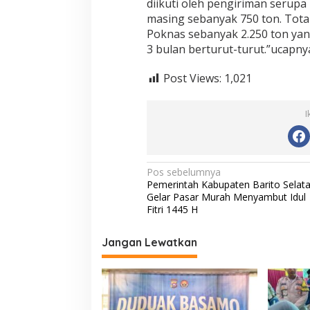
diikuti oleh pengiriman serupa
t
masing sebanyak 750 ton. Tota
u
Poknas sebanyak 2.250 ton yan
a
3 bulan berturut-turut.”ucapnya
h
Post Views:
1,021
I
N
Pos sebelumnya
Pemerintah Kabupaten Barito Selat
a
Gelar Pasar Murah Menyambut Idul
v
Fitri 1445 H
i
Jangan Lewatkan
g
a
s