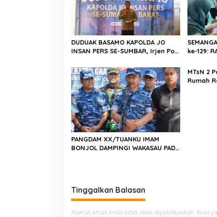
i
p
o
s
DUDUAK BASAMO KAPOLDA JO
SEMANGA
INSAN PERS SE-SUMBAR, Irjen Pol.
ke-129:
Djati Wiyoto Abadhy Dorong
Kolaborasi Polri dan Media Demi
MTsN 2 P
Kepentingan Masyarakat
Rumah R
Barat, Ka
Harus Me
Berkarak
Emas 20
PANGDAM XX/TUANKU IMAM
BONJOL DAMPINGI WAKASAU PADA
BHAKTI TNI AU KE-79 DI LANUD
SUTAN SJAHRIR
Tinggalkan Balasan
Alamat email Anda tidak akan dipublikasikan.
Ruas ya