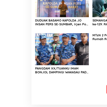
DUDUAK BASAMO KAPOLDA JO
SEMANGA
INSAN PERS SE-SUMBAR, Irjen Pol.
ke-129:
Djati Wiyoto Abadhy Dorong
Kolaborasi Polri dan Media Demi
MTsN 2 P
Kepentingan Masyarakat
Rumah R
Barat, Ka
Harus Me
Berkarak
Emas 20
PANGDAM XX/TUANKU IMAM
BONJOL DAMPINGI WAKASAU PADA
BHAKTI TNI AU KE-79 DI LANUD
SUTAN SJAHRIR