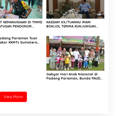
T KEMANUSIAAN DI TMMD
KASDAM XX/TUANKU IMAM
 RATUSAN PENDONOR
BONJOL TERIMA KUNJUNGAN
PENUHI KEBUTUHAAN STOK DARAH
SILATURAHMI ANGGOTA DPD RI H.
IRMAN GUSMAN, S.E., M.B.A., DI
adang Pariaman Tuan
MAKODAM
akor KKMTs Sumatera
kanwil: Digitalisasi
lahirkan Generasi
ter Menuju Indonesia
45
Gebyar Hari Anak Nasional di
Padang Pariaman, Bunda PAUD
Nita John Kenedy Azis Dorong
Layanan PAUD Berkualitas untuk
Semua Anak
View More