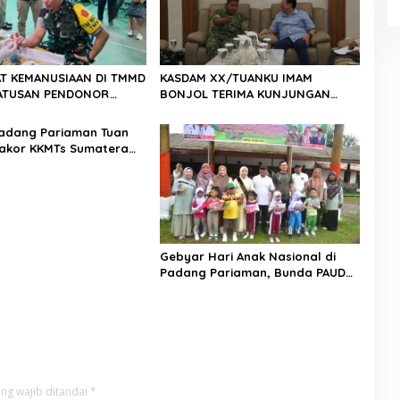
T KEMANUSIAAN DI TMMD
KASDAM XX/TUANKU IMAM
 RATUSAN PENDONOR
BONJOL TERIMA KUNJUNGAN
PENUHI KEBUTUHAAN STOK DARAH
SILATURAHMI ANGGOTA DPD RI H.
IRMAN GUSMAN, S.E., M.B.A., DI
adang Pariaman Tuan
MAKODAM
akor KKMTs Sumatera
kanwil: Digitalisasi
lahirkan Generasi
ter Menuju Indonesia
45
Gebyar Hari Anak Nasional di
Padang Pariaman, Bunda PAUD
Nita John Kenedy Azis Dorong
Layanan PAUD Berkualitas untuk
Semua Anak
ng wajib ditandai
*