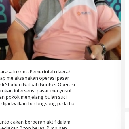
ntarasatu.com -Pemerintah daerah
iap melaksanakan operasi pasar
i Stadion Batuah Buntok. Operasi
akukan intervensi pasar menyusul
an pokok menjelang bulan suci
i dijadwalkan berlangsung pada hari
ntok akan berperan aktif dalam
ediakan 2 ton beras. Pimpinan