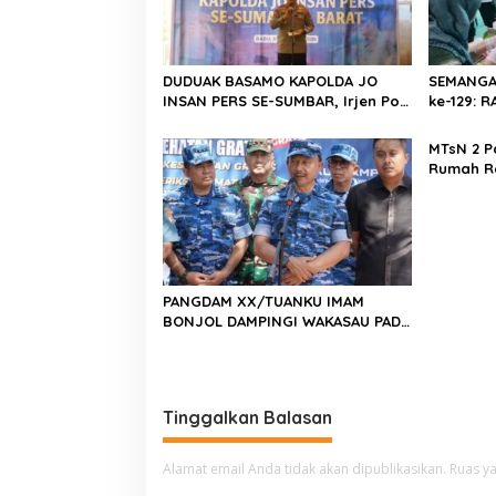
p
o
s
DUDUAK BASAMO KAPOLDA JO
SEMANGA
INSAN PERS SE-SUMBAR, Irjen Pol.
ke-129:
Djati Wiyoto Abadhy Dorong
Kolaborasi Polri dan Media Demi
MTsN 2 P
Kepentingan Masyarakat
Rumah R
Barat, Ka
Harus Me
Berkarak
Emas 20
PANGDAM XX/TUANKU IMAM
BONJOL DAMPINGI WAKASAU PADA
BHAKTI TNI AU KE-79 DI LANUD
SUTAN SJAHRIR
Tinggalkan Balasan
Alamat email Anda tidak akan dipublikasikan.
Ruas ya