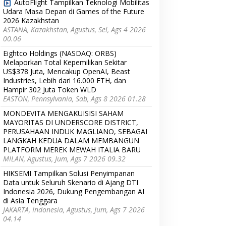
AutoFlight Tampilkan Teknologi Mobilitas
Udara Masa Depan di Games of the Future
2026 Kazakhstan
ASTANA, Kazakhstan, Agustus, Sel, Ags 4 2026
00.06
Eightco Holdings (NASDAQ: ORBS)
Melaporkan Total Kepemilikan Sekitar
US$378 Juta, Mencakup OpenAI, Beast
Industries, Lebih dari 16.000 ETH, dan
Hampir 302 Juta Token WLD
EASTON, Pennsylvania, Sab, Ags 8 2026 01.28
MONDEVITA MENGAKUISISI SAHAM
MAYORITAS DI UNDERSCORE DISTRICT,
PERUSAHAAN INDUK MAGLIANO, SEBAGAI
LANGKAH KEDUA DALAM MEMBANGUN
PLATFORM MEREK MEWAH ITALIA BARU
MILAN, Agustus, Jum, Ags 7 2026 09.32
HIKSEMI Tampilkan Solusi Penyimpanan
Data untuk Seluruh Skenario di Ajang DTI
Indonesia 2026, Dukung Pengembangan AI
di Asia Tenggara
JAKARTA, Indonesia, Agustus, Jum, Ags 7 2026
04.14