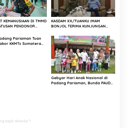
T KEMANUSIAAN DI TMMD
KASDAM XX/TUANKU IMAM
 RATUSAN PENDONOR
BONJOL TERIMA KUNJUNGAN
PENUHI KEBUTUHAAN STOK DARAH
SILATURAHMI ANGGOTA DPD RI H.
IRMAN GUSMAN, S.E., M.B.A., DI
adang Pariaman Tuan
MAKODAM
akor KKMTs Sumatera
kanwil: Digitalisasi
lahirkan Generasi
ter Menuju Indonesia
45
Gebyar Hari Anak Nasional di
Padang Pariaman, Bunda PAUD
Nita John Kenedy Azis Dorong
Layanan PAUD Berkualitas untuk
Semua Anak
ng wajib ditandai
*