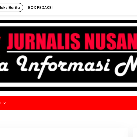
deks Berita
BOX REDAKSI
s