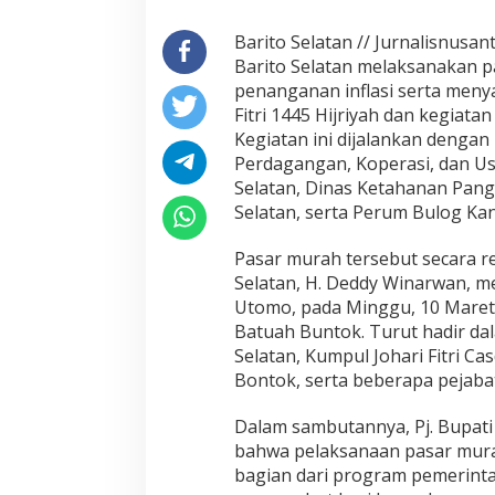
a
m
Barito Selatan // Jurnalisnus
b
Barito Selatan melaksanakan 
u
penanganan inflasi serta meny
t
Fitri 1445 Hijriyah dan kegiat
I
d
Kegiatan ini dijalankan dengan
u
Perdagangan, Koperasi, dan U
l
Selatan, Dinas Ketahanan Pang
F
Selatan, serta Perum Bulog Ka
i
t
r
Pasar murah tersebut secara re
i
Selatan, H. Deddy Winarwan, mel
1
Utomo, pada Minggu, 10 Maret 
4
Batuah Buntok. Turut hadir dal
4
Selatan, Kumpul Johari Fitri C
5
H
Bontok, serta beberapa pejabat 
Dalam sambutannya, Pj. Bupati
bahwa pelaksanaan pasar mur
bagian dari program pemerinta