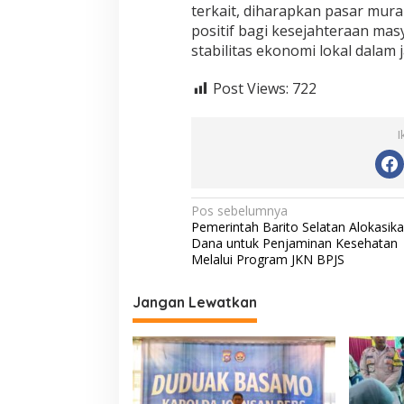
terkait, diharapkan pasar mur
positif bagi kesejahteraan ma
stabilitas ekonomi lokal dalam 
Post Views:
722
I
N
Pos sebelumnya
Pemerintah Barito Selatan Alokasik
a
Dana untuk Penjaminan Kesehatan
v
Melalui Program JKN BPJS
i
Jangan Lewatkan
g
a
s
i