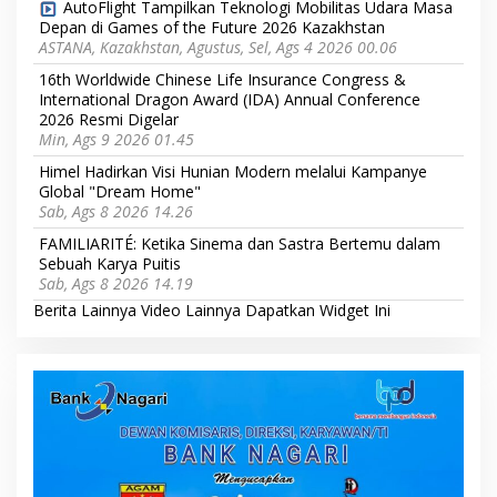
AutoFlight Tampilkan Teknologi Mobilitas Udara Masa
Depan di Games of the Future 2026 Kazakhstan
ASTANA, Kazakhstan, Agustus, Sel, Ags 4 2026 00.06
16th Worldwide Chinese Life Insurance Congress &
International Dragon Award (IDA) Annual Conference
2026 Resmi Digelar
Min, Ags 9 2026 01.45
Himel Hadirkan Visi Hunian Modern melalui Kampanye
Global "Dream Home"
Sab, Ags 8 2026 14.26
FAMILIARITÉ: Ketika Sinema dan Sastra Bertemu dalam
Sebuah Karya Puitis
Sab, Ags 8 2026 14.19
Berita Lainnya
Video Lainnya
Dapatkan Widget Ini