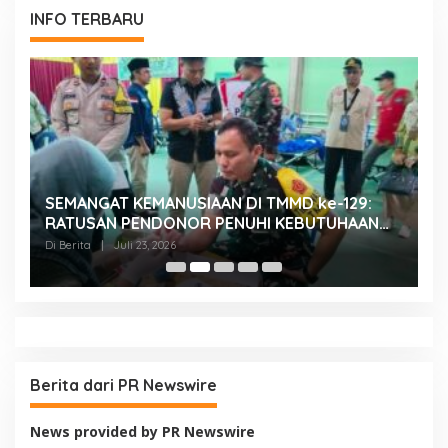
INFO TERBARU
SEMANGAT KEMANUSIAAN DI TMMD ke-129:
K
RATUSAN PENDONOR PENUHI KEBUTUHAAN
K
STOK DARAH
H
Di Berita
|
Juli 23, 2026
Di
Berita dari PR Newswire
News provided by PR Newswire