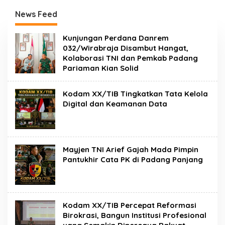
RATUSAN PENDONOR
SILATURAHMI
PENUHI KEBUTUHAAN
ANGGOTA DPD RI H.
News Feed
STOK DARAH
IRMAN GUSMAN, S.E.,
M.B.A., DI MAKODAM
Kunjungan Perdana Danrem
032/Wirabraja Disambut Hangat,
Kolaborasi TNI dan Pemkab Padang
Pariaman Kian Solid
Kodam XX/TIB Tingkatkan Tata Kelola
Digital dan Keamanan Data
Mayjen TNI Arief Gajah Mada Pimpin
Pantukhir Cata PK di Padang Panjang
Kodam XX/TIB Percepat Reformasi
Birokrasi, Bangun Institusi Profesional