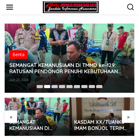
L
e
w
a
t
i
k
e
k
o
Berita
n
t
SEMANGAT KEMANUSIAAN DI TMMD ke-129:
e
RATUSAN PENDONOR PENUHI KEBUTUHAAN
n
STOK DARAH
Juli 23, 2026
«
»
SEMANGAT
KASDAM XX/TUANKU
KEMANUSIAAN DI
IMAM BONJOL TERIMA
TMMD ke-129:
KUNJUNGAN