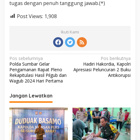
tugas dengan penuh tanggung jawab.(*)
Post Views:
1,908
Ikuti Kami
N
Pos sebelumnya
Pos berikutnya
Polda Sumbar Gelar
Hadiri Hakordia, Kapolri
a
Pengamanan Rapat Pleno
Apresiasi Peluncuran 2 Buku
v
Rekapitulasi Hasil Pilgub dan
Antikorupsi
Wagub 2024 Hari Pertama
i
g
Jangan Lewatkan
a
s
i
p
o