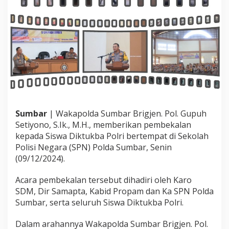
e
m
b
e
k
a
l
a
n
K
e
p
Sumbar
| Wakapolda Sumbar Brigjen. Pol. Gupuh
a
Setiyono, S.Ik., M.H., memberikan pembekalan
d
kepada Siswa Diktukba Polri bertempat di Sekolah
a
S
Polisi Negara (SPN) Polda Sumbar, Senin
i
(09/12/2024).
s
w
Acara pembekalan tersebut dihadiri oleh Karo
a
SDM, Dir Samapta, Kabid Propam dan Ka SPN Polda
D
i
Sumbar, serta seluruh Siswa Diktukba Polri.
k
t
Dalam arahannya Wakapolda Sumbar Brigjen. Pol.
u