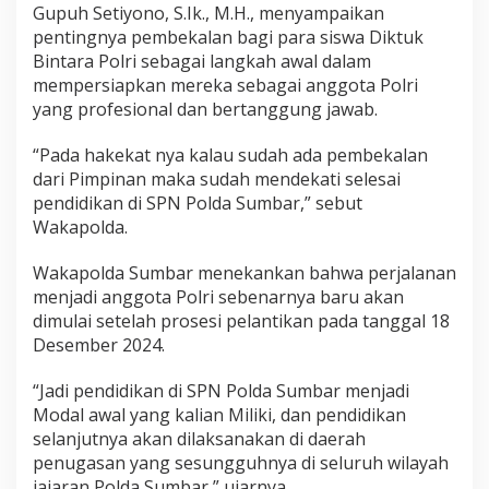
Gupuh Setiyono, S.Ik., M.H., menyampaikan
k
pentingnya pembekalan bagi para siswa Diktuk
b
a
Bintara Polri sebagai langkah awal dalam
P
mempersiapkan mereka sebagai anggota Polri
o
yang profesional dan bertanggung jawab.
l
r
“Pada hakekat nya kalau sudah ada pembekalan
i
G
dari Pimpinan maka sudah mendekati selesai
e
pendidikan di SPN Polda Sumbar,” sebut
l
Wakapolda.
.
I
Wakapolda Sumbar menekankan bahwa perjalanan
I
T
menjadi anggota Polri sebenarnya baru akan
a
dimulai setelah prosesi pelantikan pada tanggal 18
h
Desember 2024.
u
n
“Jadi pendidikan di SPN Polda Sumbar menjadi
2
0
Modal awal yang kalian Miliki, dan pendidikan
2
selanjutnya akan dilaksanakan di daerah
4
penugasan yang sesungguhnya di seluruh wilayah
d
jajaran Polda Sumbar,” ujarnya
i