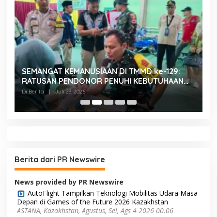
SEMANGAT KEMANUSIAAN DI TMMD ke-129:
K
RATUSAN PENDONOR PENUHI KEBUTUHAAN
K
STOK DARAH
H
Di Berita
|
Juli 23, 2026
Di
Berita dari PR Newswire
News provided by PR Newswire
AutoFlight Tampilkan Teknologi Mobilitas Udara Masa
Depan di Games of the Future 2026 Kazakhstan
ASTANA, Kazakhstan, Agustus, Sel, Ags 4 2026 00.06