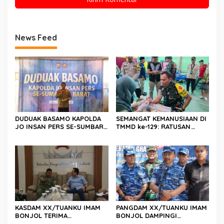
News Feed
DUDUAK BASAMO KAPOLDA
SEMANGAT KEMANUSIAAN DI
JO INSAN PERS SE-SUMBAR,
TMMD ke-129: RATUSAN
Irjen Pol. Djati Wiyoto
PENDONOR PENUHI
Abadhy Dorong Kolaborasi
KEBUTUHAAN STOK DARAH
Polri dan Media Demi
Kepentingan Masyarakat
KASDAM XX/TUANKU IMAM
PANGDAM XX/TUANKU IMAM
BONJOL TERIMA
BONJOL DAMPINGI
KUNJUNGAN SILATURAHMI
WAKASAU PADA BHAKTI TNI