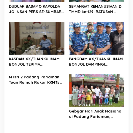
s
DUDUAK BASAMO KAPOLDA
SEMANGAT KEMANUSIAAN DI
JO INSAN PERS SE-SUMBAR,
TMMD ke-129: RATUSAN
Irjen Pol. Djati Wiyoto
PENDONOR PENUHI
Abadhy Dorong Kolaborasi
KEBUTUHAAN STOK DARAH
Polri dan Media Demi
Kepentingan Masyarakat
KASDAM XX/TUANKU IMAM
PANGDAM XX/TUANKU IMAM
BONJOL TERIMA
BONJOL DAMPINGI
KUNJUNGAN SILATURAHMI
WAKASAU PADA BHAKTI TNI
ANGGOTA DPD RI H. IRMAN
AU KE-79 DI LANUD SUTAN
MTsN 2 Padang Pariaman
GUSMAN, S.E., M.B.A., DI
SJAHRIR
Tuan Rumah Rakor KKMTs
MAKODAM
Sumatera Barat, Kakanwil:
Digitalisasi Harus
Melahirkan Generasi
Berkarakter Menuju
Indonesia Emas 2045
Gebyar Hari Anak Nasional
di Padang Pariaman,
Bunda PAUD Nita John
Kenedy Azis Dorong
Layanan PAUD Berkualitas