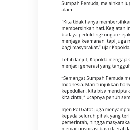
Sumpah Pemuda, melainkan jug
s
alam.
i
h
P
“Kita tidak hanya membersihkan
a
membersihkan hati. Kegiatan 
n
budaya peduli lingkungan sejak
t
menjaga keamanan, tapi juga m
a
bagi masyarakat,” ujar Kapolda
i
Lebih lanjut, Kapolda mengaja
menjadi generasi yang tangguh 
“Semangat Sumpah Pemuda men
Indonesia. Mari tunjukkan ba
kepedulian, kita bisa mencipta
kita cintai,” ucapnya penuh se
Irjen Pol Gatot juga menyampai
kepada seluruh pihak yang terli
pemerintah, hingga masyarakat l
menjadi inspirasi bagi daerah 