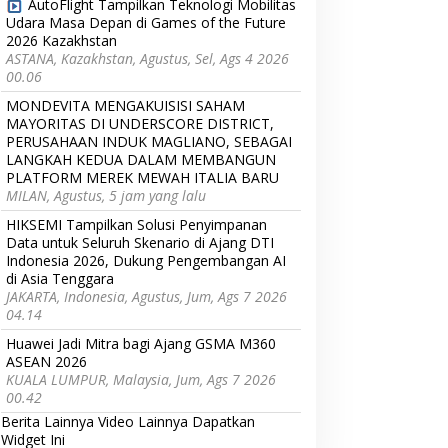
AutoFlight Tampilkan Teknologi Mobilitas
Udara Masa Depan di Games of the Future
2026 Kazakhstan
ASTANA, Kazakhstan, Agustus, Sel, Ags 4 2026
00.06
MONDEVITA MENGAKUISISI SAHAM
MAYORITAS DI UNDERSCORE DISTRICT,
PERUSAHAAN INDUK MAGLIANO, SEBAGAI
LANGKAH KEDUA DALAM MEMBANGUN
PLATFORM MEREK MEWAH ITALIA BARU
MILAN, Agustus, 5 jam yang lalu
HIKSEMI Tampilkan Solusi Penyimpanan
Data untuk Seluruh Skenario di Ajang DTI
Indonesia 2026, Dukung Pengembangan AI
di Asia Tenggara
JAKARTA, Indonesia, Agustus, Jum, Ags 7 2026
04.14
Huawei Jadi Mitra bagi Ajang GSMA M360
ASEAN 2026
KUALA LUMPUR, Malaysia, Jum, Ags 7 2026
00.42
Berita Lainnya
Video Lainnya
Dapatkan
Widget Ini