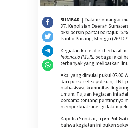
t
R
e
SUMBAR |
Dalam semangat me
k
o
97, Kepolisian Daerah Sumater
r
aksi bersih pantai bertajuk
“Sin
M
Pantai Padang, Minggu (26/10/
U
R
Kegiatan kolosal ini berhasil 
I
L
Indonesia (MURI)
sebagai aksi b
e
terbanyak yang melibatkan lint
w
a
Aksi yang dimulai pukul 07.00 WI
t
dari personel kepolisian, TNI, 
G
e
mahasiswa, komunitas lingkun
r
umum. Tujuan kegiatan ini ad
a
bersama tentang pentingnya m
k
memperkuat sinergi dalam pele
a
n
B
Kapolda Sumbar,
Irjen Pol Gat
e
bahwa kegiatan ini bukan sek
r