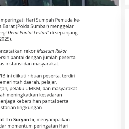
mperingati Hari Sumpah Pemuda ke-
a Barat (Polda Sumbar) menggelar
ergi Demi Pantai Lestari”
di sepanjang
2025).
mencatatkan rekor
Museum Rekor
ersih pantai dengan jumlah peserta
as instansi dan masyarakat.
B ini diikuti ribuan peserta, terdiri
pemerintah daerah, pelajar,
gan, pelaku UMKM, dan masyarakat
alah meningkatkan kesadaran
enjaga kebersihan pantai serta
starian lingkungan.
ot Tri Suryanta
, menyampaikan
adar momentum peringatan Hari