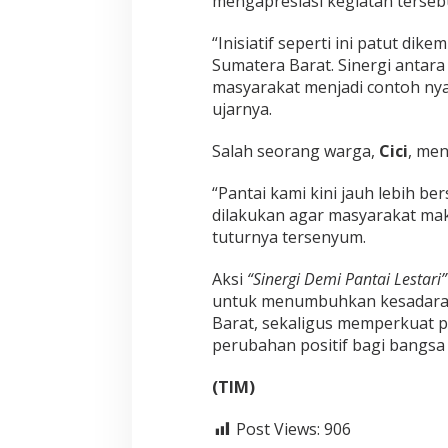
mengapresiasi kegiatan terseb
“Inisiatif seperti ini patut dik
Sumatera Barat. Sinergi antara
masyarakat menjadi contoh nya
ujarnya.
Salah seorang warga,
Cici
, men
“Pantai kami kini jauh lebih ber
dilakukan agar masyarakat mak
tuturnya tersenyum.
Aksi
“Sinergi Demi Pantai Lestari”
untuk menumbuhkan kesadaran 
Barat, sekaligus memperkuat p
perubahan positif bagi bangsa
(TIM)
Post Views:
906