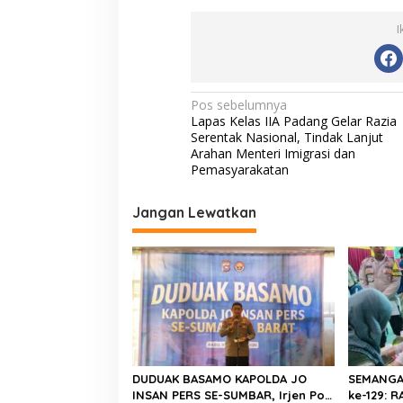
I
N
Pos sebelumnya
Lapas Kelas IIA Padang Gelar Razia
a
Serentak Nasional, Tindak Lanjut
v
Arahan Menteri Imigrasi dan
Pemasyarakatan
i
g
Jangan Lewatkan
a
s
i
p
o
s
DUDUAK BASAMO KAPOLDA JO
SEMANGA
INSAN PERS SE-SUMBAR, Irjen Pol.
ke-129: