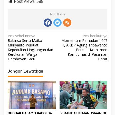
Post Views:
588
Ikuti Kami
N
Pos sebelumnya
Pos berikutnya
Babinsa Sertu Maiko
Momentum Ramadan 1447
a
Muriyanto Perkuat
H, AKBP Agung Tribawanto
v
Kepedulian Lingkungan dan
Perkuat Komitmen
Kerukunan Warga
Kamtibmas di Pasaman
i
Flamboyan Baru
Barat
g
Jangan Lewatkan
a
s
i
p
o
s
DUDUAK BASAMO KAPOLDA
SEMANGAT KEMANUSIAAN DI