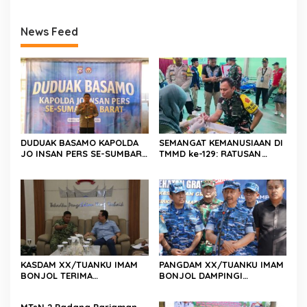
News Feed
DUDUAK BASAMO KAPOLDA
SEMANGAT KEMANUSIAAN DI
JO INSAN PERS SE-SUMBAR,
TMMD ke-129: RATUSAN
Irjen Pol. Djati Wiyoto
PENDONOR PENUHI
Abadhy Dorong Kolaborasi
KEBUTUHAAN STOK DARAH
Polri dan Media Demi
Kepentingan Masyarakat
KASDAM XX/TUANKU IMAM
PANGDAM XX/TUANKU IMAM
BONJOL TERIMA
BONJOL DAMPINGI
KUNJUNGAN SILATURAHMI
WAKASAU PADA BHAKTI TNI
ANGGOTA DPD RI H. IRMAN
AU KE-79 DI LANUD SUTAN
MTsN 2 Padang Pariaman