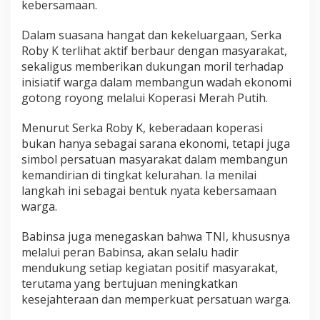
kebersamaan.
r
a
Dalam suasana hangat dan kekeluargaan, Serka
h
P
Roby K terlihat aktif berbaur dengan masyarakat,
u
sekaligus memberikan dukungan moril terhadap
t
inisiatif warga dalam membangun wadah ekonomi
i
gotong royong melalui Koperasi Merah Putih.
h
B
e
Menurut Serka Roby K, keberadaan koperasi
r
bukan hanya sebagai sarana ekonomi, tetapi juga
s
simbol persatuan masyarakat dalam membangun
a
kemandirian di tingkat kelurahan. Ia menilai
m
langkah ini sebagai bentuk nyata kebersamaan
a
T
warga.
o
k
Babinsa juga menegaskan bahwa TNI, khususnya
o
melalui peran Babinsa, akan selalu hadir
h
mendukung setiap kegiatan positif masyarakat,
M
a
terutama yang bertujuan meningkatkan
s
kesejahteraan dan memperkuat persatuan warga.
y
a