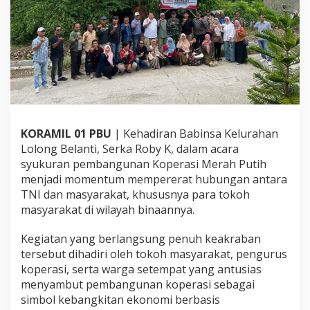
u
r
a
n
P
e
m
b
a
n
KORAMIL 01 PBU
| Kehadiran Babinsa Kelurahan
g
u
Lolong Belanti, Serka Roby K, dalam acara
n
syukuran pembangunan Koperasi Merah Putih
a
menjadi momentum mempererat hubungan antara
n
TNI dan masyarakat, khususnya para tokoh
K
o
masyarakat di wilayah binaannya.
p
e
Kegiatan yang berlangsung penuh keakraban
r
tersebut dihadiri oleh tokoh masyarakat, pengurus
a
koperasi, serta warga setempat yang antusias
s
i
menyambut pembangunan koperasi sebagai
M
simbol kebangkitan ekonomi berbasis
e