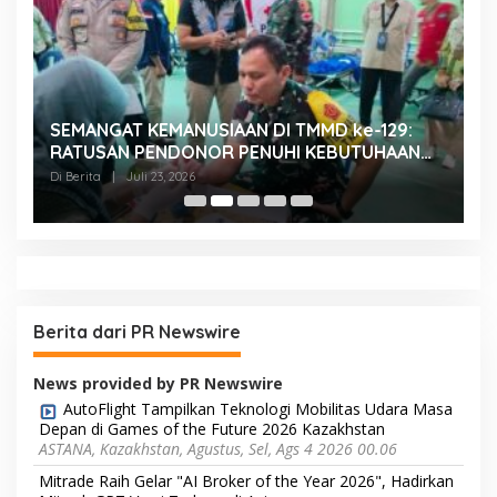
SEMANGAT KEMANUSIAAN DI TMMD ke-129:
K
RATUSAN PENDONOR PENUHI KEBUTUHAAN
K
STOK DARAH
H
Di Berita
|
Juli 23, 2026
Di
Berita dari PR Newswire
News provided by PR Newswire
AutoFlight Tampilkan Teknologi Mobilitas Udara Masa
Depan di Games of the Future 2026 Kazakhstan
ASTANA, Kazakhstan, Agustus, Sel, Ags 4 2026 00.06
Mitrade Raih Gelar "AI Broker of the Year 2026", Hadirkan