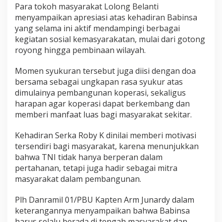
Para tokoh masyarakat Lolong Belanti
r
menyampaikan apresiasi atas kehadiran Babinsa
a
k
yang selama ini aktif mendampingi berbagai
a
kegiatan sosial kemasyarakatan, mulai dari gotong
t
royong hingga pembinaan wilayah.
L
o
Momen syukuran tersebut juga diisi dengan doa
l
o
bersama sebagai ungkapan rasa syukur atas
n
dimulainya pembangunan koperasi, sekaligus
g
harapan agar koperasi dapat berkembang dan
B
memberi manfaat luas bagi masyarakat sekitar.
e
l
a
Kehadiran Serka Roby K dinilai memberi motivasi
n
tersendiri bagi masyarakat, karena menunjukkan
t
bahwa TNI tidak hanya berperan dalam
i
pertahanan, tetapi juga hadir sebagai mitra
masyarakat dalam pembangunan.
Plh Danramil 01/PBU Kapten Arm Junardy dalam
keterangannya menyampaikan bahwa Babinsa
harus selalu berada di tengah masyarakat dan