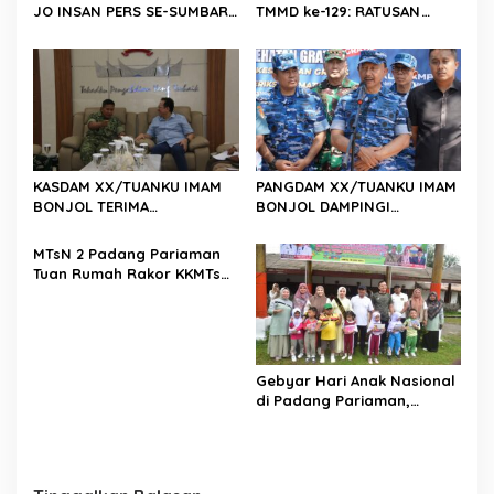
JO INSAN PERS SE-SUMBAR,
TMMD ke-129: RATUSAN
Irjen Pol. Djati Wiyoto
PENDONOR PENUHI
Abadhy Dorong Kolaborasi
KEBUTUHAAN STOK DARAH
Polri dan Media Demi
Kepentingan Masyarakat
KASDAM XX/TUANKU IMAM
PANGDAM XX/TUANKU IMAM
BONJOL TERIMA
BONJOL DAMPINGI
KUNJUNGAN SILATURAHMI
WAKASAU PADA BHAKTI TNI
ANGGOTA DPD RI H. IRMAN
AU KE-79 DI LANUD SUTAN
MTsN 2 Padang Pariaman
GUSMAN, S.E., M.B.A., DI
SJAHRIR
Tuan Rumah Rakor KKMTs
MAKODAM
Sumatera Barat, Kakanwil:
Digitalisasi Harus
Melahirkan Generasi
Berkarakter Menuju
Indonesia Emas 2045
Gebyar Hari Anak Nasional
di Padang Pariaman,
Bunda PAUD Nita John
Kenedy Azis Dorong
Layanan PAUD Berkualitas
untuk Semua Anak