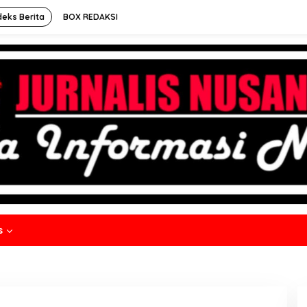
deks Berita
BOX REDAKSI
s