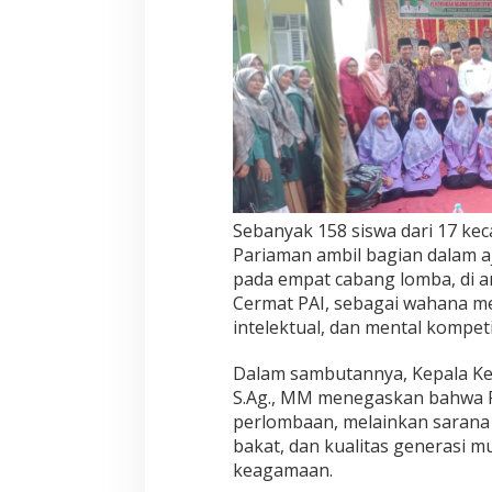
K
e
c
a
m
a
t
a
n
U
n
Sebanyak 158 siswa dari 17 k
j
Pariaman ambil bagian dalam aj
u
k
pada empat cabang lomba, di a
B
Cermat PAI, sebagai wahana
a
intelektual, dan mental kompetit
k
a
Dalam sambutannya, Kepala Ke
t
K
S.Ag., MM menegaskan bahwa P
e
perlombaan, melainkan sarana s
a
bakat, dan kualitas generasi 
g
keagamaan.
a
m