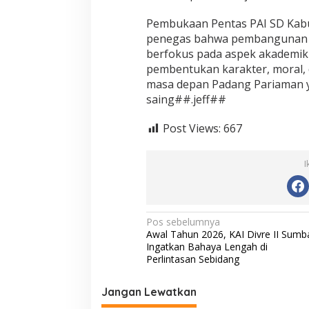
Pembukaan Pentas PAI SD Kabu
penegas bahwa pembangunan pe
berfokus pada aspek akademik 
pembentukan karakter, moral, 
masa depan Padang Pariaman y
saing##.jeff##
Post Views:
667
I
N
Pos sebelumnya
Awal Tahun 2026, KAI Divre II Sumb
a
Ingatkan Bahaya Lengah di
v
Perlintasan Sebidang
i
Jangan Lewatkan
g