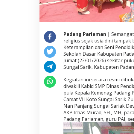
e
s
m
i
D
i
Padang Pariaman
| Semangat 
b
religius sejak usia dini tampa
u
Keterampilan dan Seni Pendidi
k
a
Sekolah Dasar Kabupaten Pada
,
Jumat (23/01/2026) sekitar puk
1
Sungai Sarik, Kabupaten Padan
5
8
Kegiatan ini secara resmi dib
S
i
diwakili Kabid SMP Dinas Pendid
s
pula Kepala Kemenag Padang Par
w
Camat VII Koto Sungai Sarik Zul
a
Nan Panjang Sungai Sariak Devi
d
a
AKP Irhas Murad, SH., MH, par
r
Padang Pariaman, guru PAI, se
i
1
7