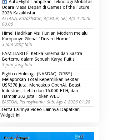
AutoFlight Tampilkan Teknologi Mobilitas
Udara Masa Depan di Games of the Future
2026 Kazakhstan
ASTANA, Kazakhstan, Agustus, Sel, Ags 4 2026
00.06
Himel Hadirkan Visi Hunian Modern melalui
Kampanye Global "Dream Home"
3 jam yang lalu
FAMILIARITÉ: Ketika Sinema dan Sastra
Bertemu dalam Sebuah Karya Puitis
3 jam yang lalu
Eightco Holdings (NASDAQ: ORBS)
Melaporkan Total Kepemilikan Sekitar
US$378 Juta, Mencakup OpenAI, Beast
Industries, Lebih dari 16.000 ETH, dan
Hampir 302 Juta Token WLD
EASTON, Pennsylvania, Sab, Ags 8 2026 01.28
Berita Lainnya
Video Lainnya
Dapatkan
Widget Ini