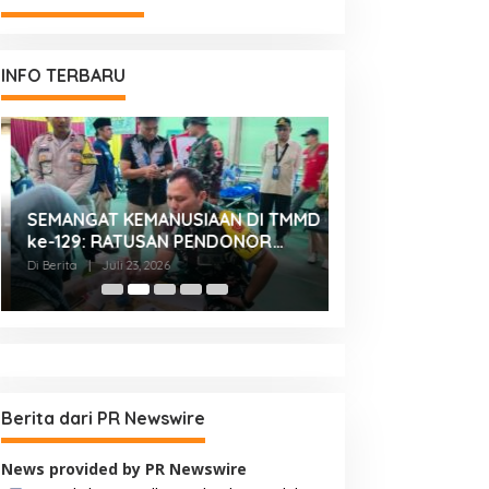
INFO TERBARU
SEMANGAT KEMANUSIAAN DI TMMD
KASDAM XX/TUA
ke-129: RATUSAN PENDONOR
BONJOL TERIMA
PENUHI KEBUTUHAAN STOK DARAH
SILATURAHMI AN
Di Berita
|
Juli 23, 2026
Di Berita
|
Juli 23, 2026
IRMAN GUSMAN, S.
MAKODAM
Berita dari PR Newswire
News provided by PR Newswire