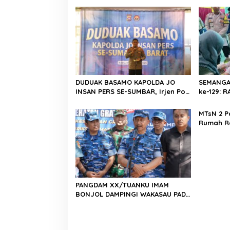
a
s
i
p
o
s
DUDUAK BASAMO KAPOLDA JO
SEMANGA
INSAN PERS SE-SUMBAR, Irjen Pol.
ke-129:
Djati Wiyoto Abadhy Dorong
Kolaborasi Polri dan Media Demi
MTsN 2 P
Kepentingan Masyarakat
Rumah R
Barat, Ka
Harus Me
Berkarak
Emas 20
PANGDAM XX/TUANKU IMAM
BONJOL DAMPINGI WAKASAU PADA
BHAKTI TNI AU KE-79 DI LANUD
SUTAN SJAHRIR