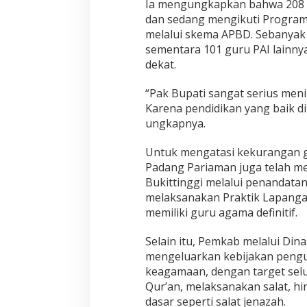
Ia mengungkapkan bahwa 208 g
dan sedang mengikuti Program 
melalui skema APBD. Sebanyak 
sementara 101 guru PAI lainny
dekat.
“Pak Bupati sangat serius men
Karena pendidikan yang baik di
ungkapnya.
Untuk mengatasi kekurangan g
Padang Pariaman juga telah me
Bukittinggi melalui penandat
melaksanakan Praktik Lapangan
memiliki guru agama definitif.
Selain itu, Pemkab melalui Dina
mengeluarkan kebijakan pengu
keagamaan, dengan target sel
Qur’an, melaksanakan salat, 
dasar seperti salat jenazah.