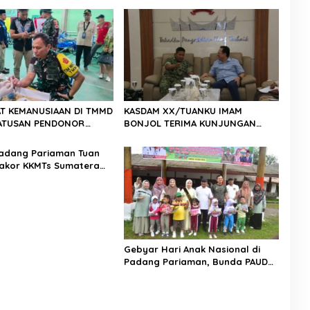
T KEMANUSIAAN DI TMMD
KASDAM XX/TUANKU IMAM
 RATUSAN PENDONOR
BONJOL TERIMA KUNJUNGAN
PENUHI KEBUTUHAAN STOK DARAH
SILATURAHMI ANGGOTA DPD RI H.
IRMAN GUSMAN, S.E., M.B.A., DI
adang Pariaman Tuan
MAKODAM
akor KKMTs Sumatera
kanwil: Digitalisasi
lahirkan Generasi
ter Menuju Indonesia
45
Gebyar Hari Anak Nasional di
Padang Pariaman, Bunda PAUD
Nita John Kenedy Azis Dorong
Layanan PAUD Berkualitas untuk
Semua Anak