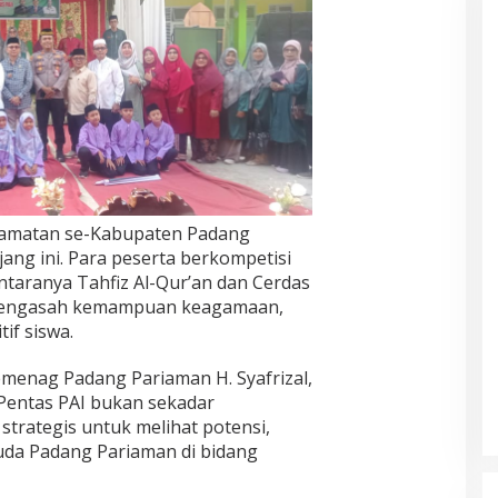
ecamatan se-Kabupaten Padang
ang ini. Para peserta berkompetisi
ntaranya Tahfiz Al-Qur’an dan Cerdas
 mengasah kemampuan keagamaan,
if siswa.
menag Padang Pariaman H. Syafrizal,
entas PAI bukan sekadar
trategis untuk melihat potensi,
muda Padang Pariaman di bidang