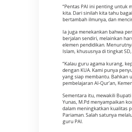
a
“Pentas PAI ini penting untuk 
a
kita. Dari sinilah kita tahu b
n
bertambah ilmunya, dan mencint
Ia juga menekankan bahwa pen
berjalan sendiri, melainkan h
elemen pendidikan. Menurutny
Islam, khususnya di tingkat SD,
“Kalau guru agama kurang, kep
dengan KUA. Kami punya peny
yang siap membantu. Bahkan u
pembelajaran Al-Qur’an, Kemena
Sementara itu, mewakili Bupati
Yunas, M.Pd menyampaikan ko
dalam meningkatkan kualitas 
Pariaman. Salah satunya melal
guru PAI.