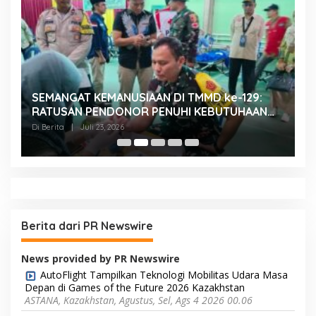
SEMANGAT KEMANUSIAAN DI TMMD ke-129:
K
RATUSAN PENDONOR PENUHI KEBUTUHAAN
K
STOK DARAH
H
Di Berita
|
Juli 23, 2026
Di
Berita dari PR Newswire
News provided by PR Newswire
AutoFlight Tampilkan Teknologi Mobilitas Udara Masa
Depan di Games of the Future 2026 Kazakhstan
ASTANA, Kazakhstan, Agustus, Sel, Ags 4 2026 00.06