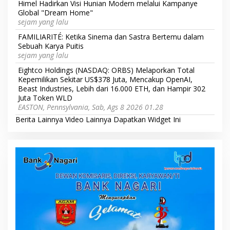
Himel Hadirkan Visi Hunian Modern melalui Kampanye
Global "Dream Home"
sejam yang lalu
FAMILIARITÉ: Ketika Sinema dan Sastra Bertemu dalam
Sebuah Karya Puitis
sejam yang lalu
Eightco Holdings (NASDAQ: ORBS) Melaporkan Total
Kepemilikan Sekitar US$378 Juta, Mencakup OpenAI,
Beast Industries, Lebih dari 16.000 ETH, dan Hampir 302
Juta Token WLD
EASTON, Pennsylvania, Sab, Ags 8 2026 01.28
Berita Lainnya
Video Lainnya
Dapatkan Widget Ini