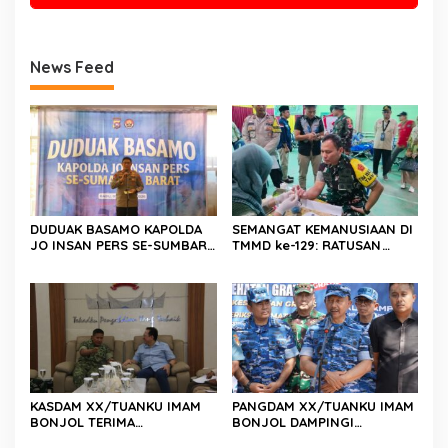
News Feed
DUDUAK BASAMO KAPOLDA
SEMANGAT KEMANUSIAAN DI
JO INSAN PERS SE-SUMBAR,
TMMD ke-129: RATUSAN
Irjen Pol. Djati Wiyoto
PENDONOR PENUHI
Abadhy Dorong Kolaborasi
KEBUTUHAAN STOK DARAH
Polri dan Media Demi
Kepentingan Masyarakat
KASDAM XX/TUANKU IMAM
PANGDAM XX/TUANKU IMAM
BONJOL TERIMA
BONJOL DAMPINGI
KUNJUNGAN SILATURAHMI
WAKASAU PADA BHAKTI TNI