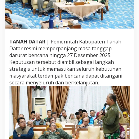
a
n
j
a
n
g
T
TANAH DATAR
| Pemerintah Kabupaten Tanah
a
Datar resmi memperpanjang masa tanggap
n
g
darurat bencana hingga 27 Desember 2025.
g
Keputusan tersebut diambil sebagai langkah
a
strategis untuk memastikan seluruh kebutuhan
p
masyarakat terdampak bencana dapat ditangani
D
secara menyeluruh dan berkelanjutan.
a
r
u
r
a
t
,
F
o
k
u