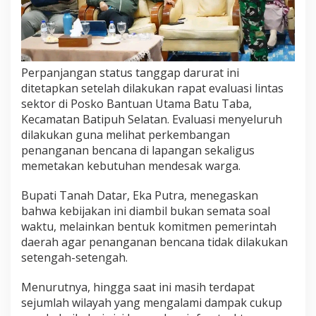
s
M
a
k
s
Perpanjangan status tanggap darurat ini
i
m
ditetapkan setelah dilakukan rapat evaluasi lintas
a
sektor di Posko Bantuan Utama Batu Taba,
l
Kecamatan Batipuh Selatan. Evaluasi menyeluruh
k
dilakukan guna melihat perkembangan
a
penanganan bencana di lapangan sekaligus
n
P
memetakan kebutuhan mendesak warga.
e
m
Bupati Tanah Datar, Eka Putra, menegaskan
u
bahwa kebijakan ini diambil bukan semata soal
l
waktu, melainkan bentuk komitmen pemerintah
i
h
daerah agar penanganan bencana tidak dilakukan
a
setengah-setengah.
n
W
Menurutnya, hingga saat ini masih terdapat
a
sejumlah wilayah yang mengalami dampak cukup
r
g