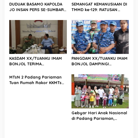
s
DUDUAK BASAMO KAPOLDA
SEMANGAT KEMANUSIAAN DI
JO INSAN PERS SE-SUMBAR,
TMMD ke-129: RATUSAN
Irjen Pol. Djati Wiyoto
PENDONOR PENUHI
Abadhy Dorong Kolaborasi
KEBUTUHAAN STOK DARAH
Polri dan Media Demi
Kepentingan Masyarakat
KASDAM XX/TUANKU IMAM
PANGDAM XX/TUANKU IMAM
BONJOL TERIMA
BONJOL DAMPINGI
KUNJUNGAN SILATURAHMI
WAKASAU PADA BHAKTI TNI
ANGGOTA DPD RI H. IRMAN
AU KE-79 DI LANUD SUTAN
MTsN 2 Padang Pariaman
GUSMAN, S.E., M.B.A., DI
SJAHRIR
Tuan Rumah Rakor KKMTs
MAKODAM
Sumatera Barat, Kakanwil:
Digitalisasi Harus
Melahirkan Generasi
Berkarakter Menuju
Indonesia Emas 2045
Gebyar Hari Anak Nasional
di Padang Pariaman,
Bunda PAUD Nita John
Kenedy Azis Dorong
Layanan PAUD Berkualitas