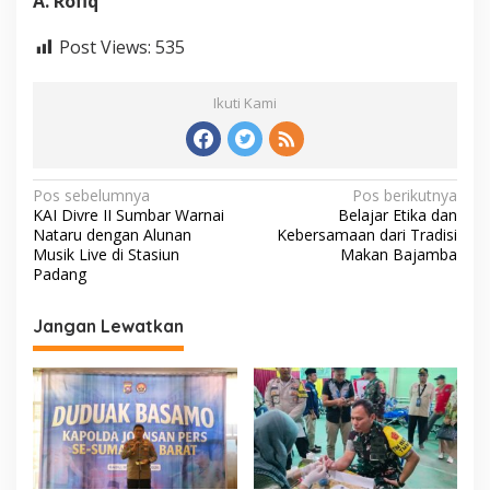
A. Rofiq
Post Views:
535
Ikuti Kami
N
Pos sebelumnya
Pos berikutnya
KAI Divre II Sumbar Warnai
Belajar Etika dan
a
Nataru dengan Alunan
Kebersamaan dari Tradisi
v
Musik Live di Stasiun
Makan Bajamba
Padang
i
g
Jangan Lewatkan
a
s
i
p
o