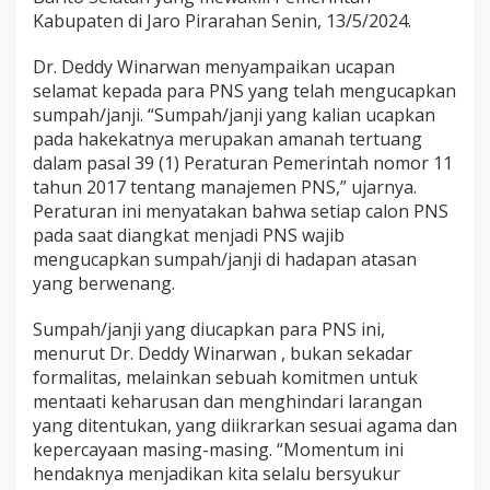
P
Kabupaten di Jaro Pirarahan Senin, 13/5/2024.
e
n
Dr. Deddy Winarwan menyampaikan ucapan
g
selamat kepada para PNS yang telah mengucapkan
u
sumpah/janji. “Sumpah/janji yang kalian ucapkan
a
t
pada hakekatnya merupakan amanah tertuang
a
dalam pasal 39 (1) Peraturan Pemerintah nomor 11
n
tahun 2017 tentang manajemen PNS,” ujarnya.
K
Peraturan ini menyatakan bahwa setiap calon PNS
o
m
pada saat diangkat menjadi PNS wajib
i
mengucapkan sumpah/janji di hadapan atasan
t
yang berwenang.
m
e
Sumpah/janji yang diucapkan para PNS ini,
n
P
menurut Dr. Deddy Winarwan , bukan sekadar
e
formalitas, melainkan sebuah komitmen untuk
l
mentaati keharusan dan menghindari larangan
a
yang ditentukan, yang diikrarkan sesuai agama dan
y
kepercayaan masing-masing. “Momentum ini
a
n
hendaknya menjadikan kita selalu bersyukur
a