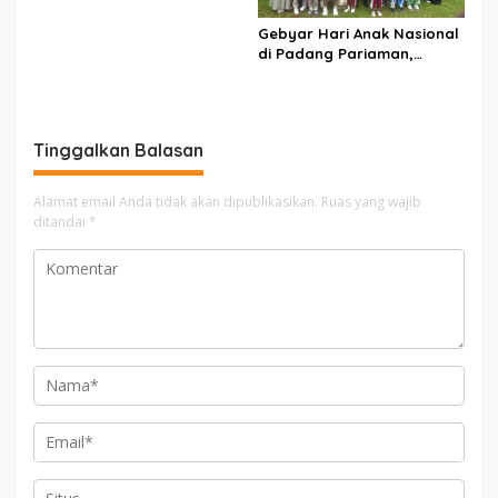
Berkarakter Menuju
Indonesia Emas 2045
Gebyar Hari Anak Nasional
di Padang Pariaman,
Bunda PAUD Nita John
Kenedy Azis Dorong
Layanan PAUD Berkualitas
untuk Semua Anak
Tinggalkan Balasan
Alamat email Anda tidak akan dipublikasikan.
Ruas yang wajib
ditandai
*