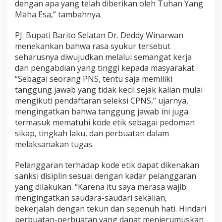
dengan apa yang telah diberikan oleh Tuhan Yang
n
Maha Esa,” tambahnya.
P
u
PJ. Bupati Barito Selatan Dr. Deddy Winarwan
b
l
menekankan bahwa rasa syukur tersebut
i
seharusnya diwujudkan melalui semangat kerja
k
dan pengabdian yang tinggi kepada masyarakat.
“Sebagai seorang PNS, tentu saja memiliki
tanggung jawab yang tidak kecil sejak kalian mulai
mengikuti pendaftaran seleksi CPNS,” ujarnya,
mengingatkan bahwa tanggung jawab ini juga
termasuk mematuhi kode etik sebagai pedoman
sikap, tingkah laku, dan perbuatan dalam
melaksanakan tugas.
Pelanggaran terhadap kode etik dapat dikenakan
sanksi disiplin sesuai dengan kadar pelanggaran
yang dilakukan. “Karena itu saya merasa wajib
mengingatkan saudara-saudari sekalian,
bekerjalah dengan tekun dan sepenuh hati. Hindari
perbuatan-perbuatan yang dapat menjerumuskan