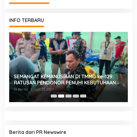
INFO TERBARU
SEMANGAT KEMANUSIAAN DI TMMD ke-129:
K
RATUSAN PENDONOR PENUHI KEBUTUHAAN
K
STOK DARAH
H
Di Berita
|
Juli 23, 2026
Di
Berita dari PR Newswire