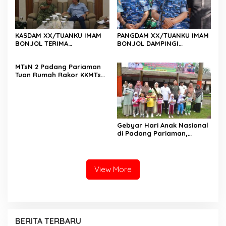
KASDAM XX/TUANKU IMAM
PANGDAM XX/TUANKU IMAM
BONJOL TERIMA
BONJOL DAMPINGI
KUNJUNGAN SILATURAHMI
WAKASAU PADA BHAKTI TNI
ANGGOTA DPD RI H. IRMAN
AU KE-79 DI LANUD SUTAN
MTsN 2 Padang Pariaman
GUSMAN, S.E., M.B.A., DI
SJAHRIR
Tuan Rumah Rakor KKMTs
MAKODAM
Sumatera Barat, Kakanwil:
Digitalisasi Harus
Melahirkan Generasi
Berkarakter Menuju
Indonesia Emas 2045
Gebyar Hari Anak Nasional
di Padang Pariaman,
Bunda PAUD Nita John
Kenedy Azis Dorong
Layanan PAUD Berkualitas
untuk Semua Anak
View More
BERITA TERBARU