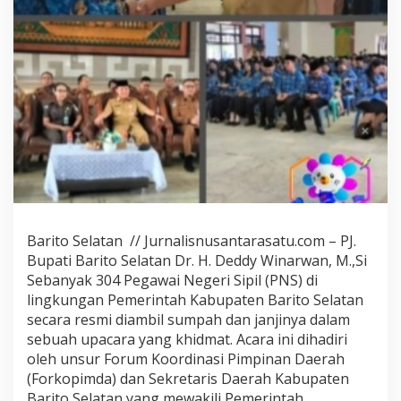
b
u
p
a
t
e
n
B
a
r
i
t
o
S
e
Barito Selatan // Jurnalisnusantarasatu.com – PJ.
l
Bupati Barito Selatan Dr. H. Deddy Winarwan, M.,Si
a
Sebanyak 304 Pegawai Negeri Sipil (PNS) di
t
lingkungan Pemerintah Kabupaten Barito Selatan
a
n
secara resmi diambil sumpah dan janjinya dalam
M
sebuah upacara yang khidmat. Acara ini dihadiri
o
oleh unsur Forum Koordinasi Pimpinan Daerah
m
(Forkopimda) dan Sekretaris Daerah Kabupaten
e
Barito Selatan yang mewakili Pemerintah
n