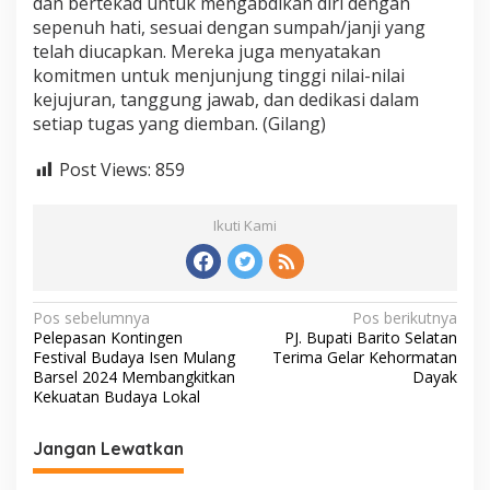
dan bertekad untuk mengabdikan diri dengan
sepenuh hati, sesuai dengan sumpah/janji yang
telah diucapkan. Mereka juga menyatakan
komitmen untuk menjunjung tinggi nilai-nilai
kejujuran, tanggung jawab, dan dedikasi dalam
setiap tugas yang diemban. (Gilang)
Post Views:
859
Ikuti Kami
N
Pos sebelumnya
Pos berikutnya
Pelepasan Kontingen
PJ. Bupati Barito Selatan
a
Festival Budaya Isen Mulang
Terima Gelar Kehormatan
v
Barsel 2024 Membangkitkan
Dayak
Kekuatan Budaya Lokal
i
g
Jangan Lewatkan
a