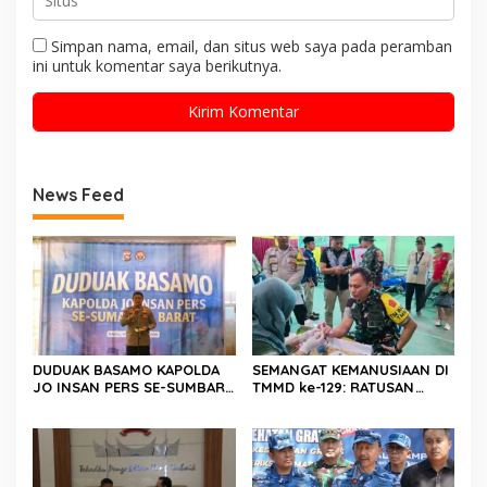
Simpan nama, email, dan situs web saya pada peramban
ini untuk komentar saya berikutnya.
News Feed
DUDUAK BASAMO KAPOLDA
SEMANGAT KEMANUSIAAN DI
JO INSAN PERS SE-SUMBAR,
TMMD ke-129: RATUSAN
Irjen Pol. Djati Wiyoto
PENDONOR PENUHI
Abadhy Dorong Kolaborasi
KEBUTUHAAN STOK DARAH
Polri dan Media Demi
Kepentingan Masyarakat