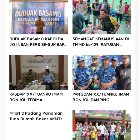
s
i
p
o
s
DUDUAK BASAMO KAPOLDA
SEMANGAT KEMANUSIAAN DI
JO INSAN PERS SE-SUMBAR,
TMMD ke-129: RATUSAN
Irjen Pol. Djati Wiyoto
PENDONOR PENUHI
Abadhy Dorong Kolaborasi
KEBUTUHAAN STOK DARAH
Polri dan Media Demi
Kepentingan Masyarakat
KASDAM XX/TUANKU IMAM
PANGDAM XX/TUANKU IMAM
BONJOL TERIMA
BONJOL DAMPINGI
KUNJUNGAN SILATURAHMI
WAKASAU PADA BHAKTI TNI
ANGGOTA DPD RI H. IRMAN
AU KE-79 DI LANUD SUTAN
MTsN 2 Padang Pariaman
GUSMAN, S.E., M.B.A., DI
SJAHRIR
Tuan Rumah Rakor KKMTs
MAKODAM
Sumatera Barat, Kakanwil:
Digitalisasi Harus
Melahirkan Generasi