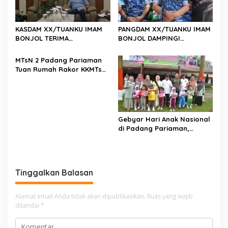
KASDAM XX/TUANKU IMAM
PANGDAM XX/TUANKU IMAM
BONJOL TERIMA
BONJOL DAMPINGI
KUNJUNGAN SILATURAHMI
WAKASAU PADA BHAKTI TNI
ANGGOTA DPD RI H. IRMAN
AU KE-79 DI LANUD SUTAN
MTsN 2 Padang Pariaman
GUSMAN, S.E., M.B.A., DI
SJAHRIR
Tuan Rumah Rakor KKMTs
MAKODAM
Sumatera Barat, Kakanwil:
Digitalisasi Harus
Melahirkan Generasi
Berkarakter Menuju
Indonesia Emas 2045
Gebyar Hari Anak Nasional
di Padang Pariaman,
Bunda PAUD Nita John
Kenedy Azis Dorong
Layanan PAUD Berkualitas
untuk Semua Anak
Tinggalkan Balasan
Alamat email Anda tidak akan dipublikasikan.
Ruas yang wajib
ditandai
*