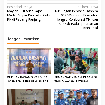
N
Pos sebelumnya
Pos berikutnya
Mayjen TNI Arief Gajah
Kunjungan Perdana Danrem
a
Mada Pimpin Pantukhir Cata
032/Wirabraja Disambut
v
PK di Padang Panjang
Hangat, Kolaborasi TNI dan
Pemkab Padang Pariaman
i
Kian Solid
g
Jangan Lewatkan
a
s
i
p
o
s
DUDUAK BASAMO KAPOLDA
SEMANGAT KEMANUSIAAN DI
JO INSAN PERS SE-SUMBAR,
TMMD ke-129: RATUSAN
Irjen Pol. Djati Wiyoto
PENDONOR PENUHI
Abadhy Dorong Kolaborasi
KEBUTUHAAN STOK DARAH
Polri dan Media Demi
Kepentingan Masyarakat