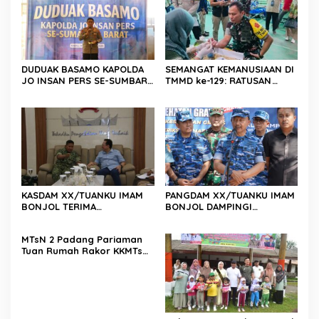
DUDUAK BASAMO KAPOLDA
SEMANGAT KEMANUSIAAN DI
JO INSAN PERS SE-SUMBAR,
TMMD ke-129: RATUSAN
Irjen Pol. Djati Wiyoto
PENDONOR PENUHI
Abadhy Dorong Kolaborasi
KEBUTUHAAN STOK DARAH
Polri dan Media Demi
Kepentingan Masyarakat
KASDAM XX/TUANKU IMAM
PANGDAM XX/TUANKU IMAM
BONJOL TERIMA
BONJOL DAMPINGI
KUNJUNGAN SILATURAHMI
WAKASAU PADA BHAKTI TNI
ANGGOTA DPD RI H. IRMAN
AU KE-79 DI LANUD SUTAN
MTsN 2 Padang Pariaman
GUSMAN, S.E., M.B.A., DI
SJAHRIR
Tuan Rumah Rakor KKMTs
MAKODAM
Sumatera Barat, Kakanwil:
Digitalisasi Harus
Melahirkan Generasi
Berkarakter Menuju
Indonesia Emas 2045