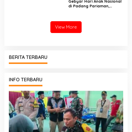
Gebyar Hari Anak Nasional
di Padang Pariaman,
Bunda PAUD Nita John
Kenedy Azis Dorong
Layanan PAUD Berkualitas
untuk Semua Anak
View More
BERITA TERBARU
INFO TERBARU