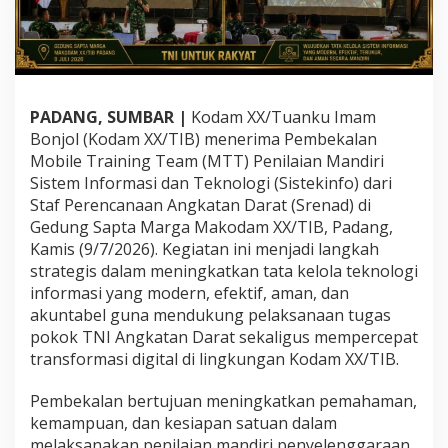
n
T
a
t
a
K
PADANG, SUMBAR |
Kodam XX/Tuanku Imam
e
Bonjol (Kodam XX/TIB) menerima Pembekalan
l
o
Mobile Training Team (MTT) Penilaian Mandiri
l
Sistem Informasi dan Teknologi (Sistekinfo) dari
a
Staf Perencanaan Angkatan Darat (Srenad) di
D
Gedung Sapta Marga Makodam XX/TIB, Padang,
i
g
Kamis (9/7/2026). Kegiatan ini menjadi langkah
i
strategis dalam meningkatkan tata kelola teknologi
t
informasi yang modern, efektif, aman, dan
a
akuntabel guna mendukung pelaksanaan tugas
l
pokok TNI Angkatan Darat sekaligus mempercepat
d
a
transformasi digital di lingkungan Kodam XX/TIB.
n
K
Pembekalan bertujuan meningkatkan pemahaman,
e
kemampuan, dan kesiapan satuan dalam
a
melaksanakan penilaian mandiri penyelenggaraan
m