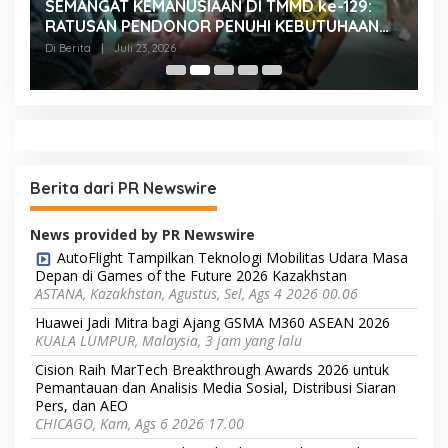
SEMANGAT KEMANUSIAAN DI TMMD ke-129:
K
RATUSAN PENDONOR PENUHI KEBUTUHAAN
K
STOK DARAH
H
Di Berita
|
Juli 23, 2026
Di
Berita dari PR Newswire
News provided by PR Newswire
AutoFlight Tampilkan Teknologi Mobilitas Udara Masa
Depan di Games of the Future 2026 Kazakhstan
ASTANA, Kazakhstan, Agustus, Sel, Ags 4 2026 00.06
Huawei Jadi Mitra bagi Ajang GSMA M360 ASEAN 2026
KUALA LUMPUR, Malaysia, 3 jam yang lalu
Cision Raih MarTech Breakthrough Awards 2026 untuk
Pemantauan dan Analisis Media Sosial, Distribusi Siaran
Pers, dan AEO
CHICAGO, Kam, Ags 6 2026 17.00