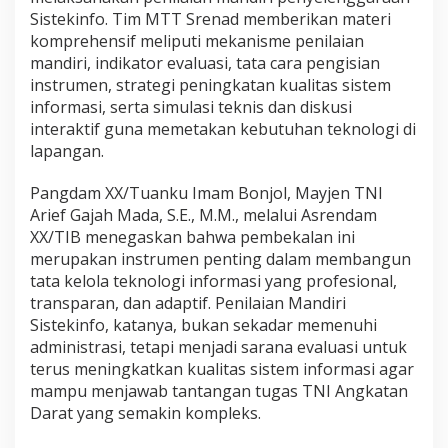
a
Sistekinfo. Tim MTT Srenad memberikan materi
n
komprehensif meliputi mekanisme penilaian
a
mandiri, indikator evaluasi, tata cara pengisian
n
instrumen, strategi peningkatan kualitas sistem
D
a
informasi, serta simulasi teknis dan diskusi
t
interaktif guna memetakan kebutuhan teknologi di
a
lapangan.
Pangdam XX/Tuanku Imam Bonjol, Mayjen TNI
Arief Gajah Mada, S.E., M.M., melalui Asrendam
XX/TIB menegaskan bahwa pembekalan ini
merupakan instrumen penting dalam membangun
tata kelola teknologi informasi yang profesional,
transparan, dan adaptif. Penilaian Mandiri
Sistekinfo, katanya, bukan sekadar memenuhi
administrasi, tetapi menjadi sarana evaluasi untuk
terus meningkatkan kualitas sistem informasi agar
mampu menjawab tantangan tugas TNI Angkatan
Darat yang semakin kompleks.