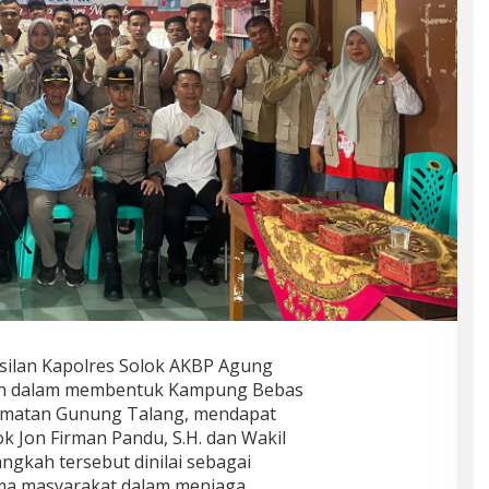
silan Kapolres Solok AKBP Agung
jaran dalam membentuk Kampung Bebas
amatan Gunung Talang, mendapat
lok Jon Firman Pandu, S.H. dan Wakil
Langkah tersebut dinilai sebagai
ama masyarakat dalam menjaga