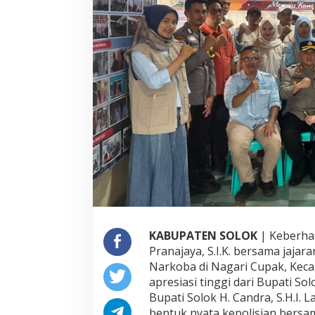
a
j
a
y
a
d
a
n
J
a
j
a
r
a
n
S
u
k
KABUPATEN SOLOK
| Keberha
s
Pranajaya, S.I.K. bersama ja
e
s
Narkoba di Nagari Cupak, Kec
W
apresiasi tinggi dari Bupati So
u
Bupati Solok H. Candra, S.H.I. 
j
bentuk nyata kepolisian bers
u