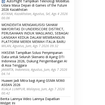
AutoFlight Tampilkan Teknologi Mobilitas
Udara Masa Depan di Games of the Future
2026 Kazakhstan
ASTANA, Kazakhstan, Agustus, Sel, Ags 4 2026
00.06
MONDEVITA MENGAKUISISI SAHAM
MAYORITAS DI UNDERSCORE DISTRICT,
PERUSAHAAN INDUK MAGLIANO, SEBAGAI
LANGKAH KEDUA DALAM MEMBANGUN
PLATFORM MEREK MEWAH ITALIA BARU
MILAN, Agustus, Jum, Ags 7 2026 09.32
HIKSEMI Tampilkan Solusi Penyimpanan
Data untuk Seluruh Skenario di Ajang DTI
Indonesia 2026, Dukung Pengembangan AI
di Asia Tenggara
JAKARTA, Indonesia, Agustus, Jum, Ags 7 2026
04.14
Huawei Jadi Mitra bagi Ajang GSMA M360
ASEAN 2026
KUALA LUMPUR, Malaysia, Jum, Ags 7 2026
00.42
Berita Lainnya
Video Lainnya
Dapatkan
Widget Ini