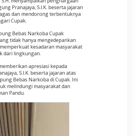
u, S.H. menyampaikan penghargaan
ng Pranajaya, S.I.K. beserta jajaran
gagas dan mendorong terbentuknya
gari Cupak.
mpung Bebas Narkoba Cupak
yang tidak hanya mengedepankan
a memperkuat kesadaran masyarakat
 dari lingkungan.
memberikan apresiasi kepada
jaya, S.I.K. beserta jajaran atas
ung Bebas Narkoba di Cupak. Ini
tuk melindungi masyarakat dan
rman Pandu.