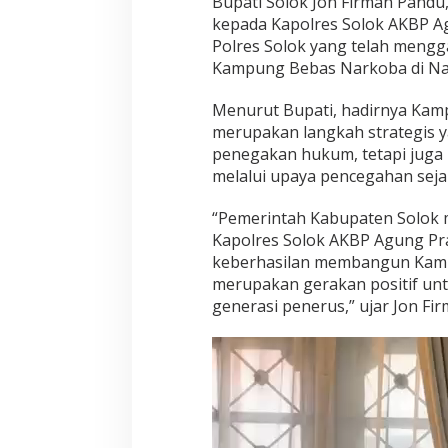
Bupati Solok Jon Firman Pand
kepada Kapolres Solok AKBP Agu
Polres Solok yang telah meng
Kampung Bebas Narkoba di Na
Menurut Bupati, hadirnya Ka
merupakan langkah strategis 
penegakan hukum, tetapi jug
melalui upaya pencegahan sejak
“Pemerintah Kabupaten Solok 
Kapolres Solok AKBP Agung Prana
keberhasilan membangun Kamp
merupakan gerakan positif un
generasi penerus,” ujar Jon Fi