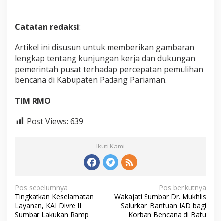
Catatan redaksi
:
Artikel ini disusun untuk memberikan gambaran
lengkap tentang kunjungan kerja dan dukungan
pemerintah pusat terhadap percepatan pemulihan
bencana di Kabupaten Padang Pariaman.
TIM RMO
Post Views:
639
Ikuti Kami
N
Pos sebelumnya
Pos berikutnya
Tingkatkan Keselamatan
Wakajati Sumbar Dr. Mukhlis
a
Layanan, KAI Divre II
Salurkan Bantuan IAD bagi
v
Sumbar Lakukan Ramp
Korban Bencana di Batu