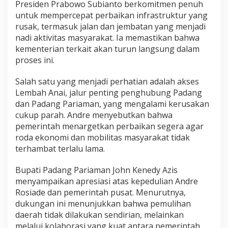
Presiden Prabowo Subianto berkomitmen penuh
n
untuk mempercepat perbaikan infrastruktur yang
t
rusak, termasuk jalan dan jembatan yang menjadi
a
h
nadi aktivitas masyarakat. Ia memastikan bahwa
P
kementerian terkait akan turun langsung dalam
u
proses ini.
s
a
Salah satu yang menjadi perhatian adalah akses
t
Lembah Anai, jalur penting penghubung Padang
dan Padang Pariaman, yang mengalami kerusakan
cukup parah. Andre menyebutkan bahwa
pemerintah menargetkan perbaikan segera agar
roda ekonomi dan mobilitas masyarakat tidak
terhambat terlalu lama.
Bupati Padang Pariaman John Kenedy Azis
menyampaikan apresiasi atas kepedulian Andre
Rosiade dan pemerintah pusat. Menurutnya,
dukungan ini menunjukkan bahwa pemulihan
daerah tidak dilakukan sendirian, melainkan
melalui kolaborasi yang kuat antara pemerintah