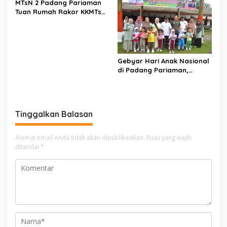
MTsN 2 Padang Pariaman
GUSMAN, S.E., M.B.A., DI
SJAHRIR
Tuan Rumah Rakor KKMTs
MAKODAM
Sumatera Barat, Kakanwil:
Digitalisasi Harus
Melahirkan Generasi
Berkarakter Menuju
Indonesia Emas 2045
Gebyar Hari Anak Nasional
di Padang Pariaman,
Bunda PAUD Nita John
Kenedy Azis Dorong
Layanan PAUD Berkualitas
untuk Semua Anak
Tinggalkan Balasan
Alamat email Anda tidak akan dipublikasikan.
Ruas yang wajib
ditandai
*