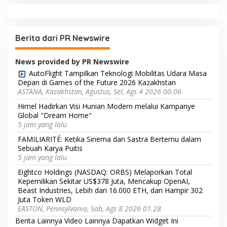
Berita dari PR Newswire
News provided by PR Newswire
AutoFlight Tampilkan Teknologi Mobilitas Udara Masa
Depan di Games of the Future 2026 Kazakhstan
ASTANA, Kazakhstan, Agustus, Sel, Ags 4 2026 00.06
Himel Hadirkan Visi Hunian Modern melalui Kampanye
Global "Dream Home"
5 jam yang lalu
FAMILIARITÉ: Ketika Sinema dan Sastra Bertemu dalam
Sebuah Karya Puitis
5 jam yang lalu
Eightco Holdings (NASDAQ: ORBS) Melaporkan Total
Kepemilikan Sekitar US$378 Juta, Mencakup OpenAI,
Beast Industries, Lebih dari 16.000 ETH, dan Hampir 302
Juta Token WLD
EASTON, Pennsylvania, Sab, Ags 8 2026 01.28
Berita Lainnya
Video Lainnya
Dapatkan Widget Ini