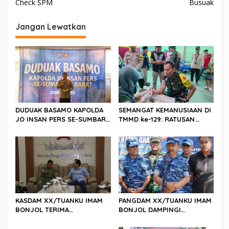
Check SPM
Busuak
i
g
Jangan Lewatkan
a
s
i
p
o
s
DUDUAK BASAMO KAPOLDA
SEMANGAT KEMANUSIAAN DI
JO INSAN PERS SE-SUMBAR,
TMMD ke-129: RATUSAN
Irjen Pol. Djati Wiyoto
PENDONOR PENUHI
Abadhy Dorong Kolaborasi
KEBUTUHAAN STOK DARAH
Polri dan Media Demi
Kepentingan Masyarakat
KASDAM XX/TUANKU IMAM
PANGDAM XX/TUANKU IMAM
BONJOL TERIMA
BONJOL DAMPINGI
KUNJUNGAN SILATURAHMI
WAKASAU PADA BHAKTI TNI
ANGGOTA DPD RI H. IRMAN
AU KE-79 DI LANUD SUTAN