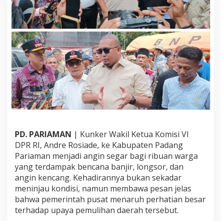
d
e
P
a
s
t
i
k
a
n
P
e
m
u
l
PD. PARIAMAN
| Kunker Wakil Ketua Komisi VI
i
DPR RI, Andre Rosiade, ke Kabupaten Padang
h
Pariaman menjadi angin segar bagi ribuan warga
a
yang terdampak bencana banjir, longsor, dan
n
P
angin kencang. Kehadirannya bukan sekadar
a
meninjau kondisi, namun membawa pesan jelas
s
bahwa pemerintah pusat menaruh perhatian besar
c
terhadap upaya pemulihan daerah tersebut.
a
b