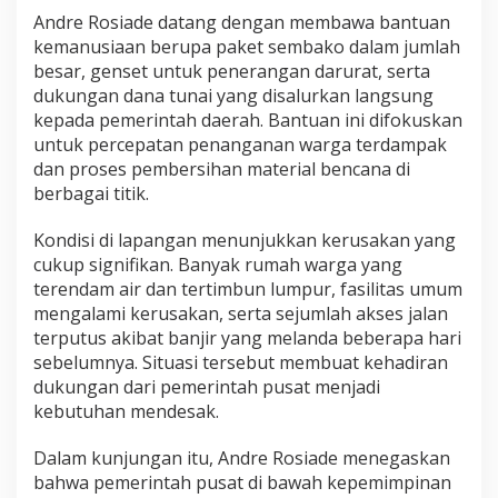
e
Andre Rosiade datang dengan membawa bantuan
n
kemanusiaan berupa paket sembako dalam jumlah
c
besar, genset untuk penerangan darurat, serta
a
dukungan dana tunai yang disalurkan langsung
n
a
kepada pemerintah daerah. Bantuan ini difokuskan
D
untuk percepatan penanganan warga terdampak
i
dan proses pembersihan material bencana di
d
berbagai titik.
u
k
u
Kondisi di lapangan menunjukkan kerusakan yang
n
cukup signifikan. Banyak rumah warga yang
g
terendam air dan tertimbun lumpur, fasilitas umum
P
mengalami kerusakan, serta sejumlah akses jalan
e
terputus akibat banjir yang melanda beberapa hari
n
u
sebelumnya. Situasi tersebut membuat kehadiran
h
dukungan dari pemerintah pusat menjadi
P
kebutuhan mendesak.
e
m
Dalam kunjungan itu, Andre Rosiade menegaskan
e
r
bahwa pemerintah pusat di bawah kepemimpinan
i