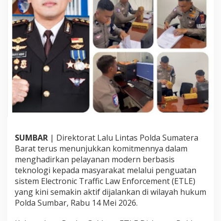
K
o
m
b
e
s
P
o
l
.
H
.
M
.
R
SUMBAR
| Direktorat Lalu Lintas Polda Sumatera
e
Barat terus menunjukkan komitmennya dalam
z
a
menghadirkan pelayanan modern berbasis
C
teknologi kepada masyarakat melalui penguatan
h
sistem Electronic Traffic Law Enforcement (ETLE)
a
yang kini semakin aktif dijalankan di wilayah hukum
i
r
Polda Sumbar, Rabu 14 Mei 2026.
u
l