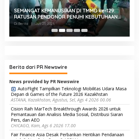
SEMANGAT KEMANUSIAAN DI TMMD ke-129:
K
RATUSAN PENDONOR PENUHI KEBUTUHAAN
K
STOK DARAH
H
Di Berita
|
Juli 23, 2026
Di
Berita dari PR Newswire
News provided by PR Newswire
AutoFlight Tampilkan Teknologi Mobilitas Udara Masa
Depan di Games of the Future 2026 Kazakhstan
ASTANA, Kazakhstan, Agustus, Sel, Ags 4 2026 00.06
Cision Raih MarTech Breakthrough Awards 2026 untuk
Pemantauan dan Analisis Media Sosial, Distribusi Siaran
Pers, dan AEO
CHICAGO, Kam, Ags 6 2026 17.00
Fair Finance Asia Desak Perbankan Hentikan Pendanaan