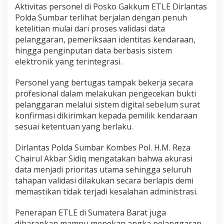
Aktivitas personel di Posko Gakkum ETLE Dirlantas
a
Polda Sumbar terlihat berjalan dengan penuh
n
C
ketelitian mulai dari proses validasi data
e
pelanggaran, pemeriksaan identitas kendaraan,
p
hingga penginputan data berbasis sistem
a
elektronik yang terintegrasi.
t
d
a
Personel yang bertugas tampak bekerja secara
n
profesional dalam melakukan pengecekan bukti
M
pelanggaran melalui sistem digital sebelum surat
o
konfirmasi dikirimkan kepada pemilik kendaraan
d
e
sesuai ketentuan yang berlaku.
r
n
Dirlantas Polda Sumbar Kombes Pol. H.M. Reza
U
Chairul Akbar Sidiq mengatakan bahwa akurasi
n
data menjadi prioritas utama sehingga seluruh
t
u
tahapan validasi dilakukan secara berlapis demi
k
memastikan tidak terjadi kesalahan administrasi.
W
a
Penerapan ETLE di Sumatera Barat juga
r
diharapkan mampu menekan angka pelanggaran