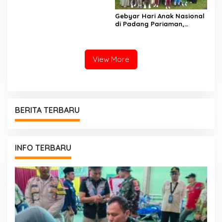
Indonesia Emas 2045
Gebyar Hari Anak Nasional
di Padang Pariaman,
Bunda PAUD Nita John
Kenedy Azis Dorong
Layanan PAUD Berkualitas
untuk Semua Anak
View More
BERITA TERBARU
INFO TERBARU