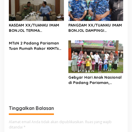
KASDAM XX/TUANKU IMAM
PANGDAM XX/TUANKU IMAM
BONJOL TERIMA
BONJOL DAMPINGI
KUNJUNGAN SILATURAHMI
WAKASAU PADA BHAKTI TNI
ANGGOTA DPD RI H. IRMAN
AU KE-79 DI LANUD SUTAN
MTsN 2 Padang Pariaman
GUSMAN, S.E., M.B.A., DI
SJAHRIR
Tuan Rumah Rakor KKMTs
MAKODAM
Sumatera Barat, Kakanwil:
Digitalisasi Harus
Melahirkan Generasi
Berkarakter Menuju
Indonesia Emas 2045
Gebyar Hari Anak Nasional
di Padang Pariaman,
Bunda PAUD Nita John
Kenedy Azis Dorong
Layanan PAUD Berkualitas
untuk Semua Anak
Tinggalkan Balasan
Alamat email Anda tidak akan dipublikasikan.
Ruas yang wajib
ditandai
*