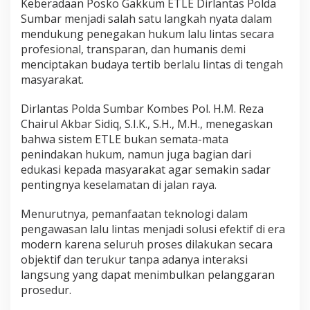
Keberadaan Posko Gakkum ETLE Dirlantas Polda
A
Sumbar menjadi salah satu langkah nyata dalam
k
mendukung penegakan hukum lalu lintas secara
b
a
profesional, transparan, dan humanis demi
r
menciptakan budaya tertib berlalu lintas di tengah
S
masyarakat.
i
d
Dirlantas Polda Sumbar Kombes Pol. H.M. Reza
i
q
Chairul Akbar Sidiq, S.I.K., S.H., M.H., menegaskan
H
bahwa sistem ETLE bukan semata-mata
a
penindakan hukum, namun juga bagian dari
d
edukasi kepada masyarakat agar semakin sadar
i
pentingnya keselamatan di jalan raya.
r
k
a
Menurutnya, pemanfaatan teknologi dalam
n
pengawasan lalu lintas menjadi solusi efektif di era
P
modern karena seluruh proses dilakukan secara
e
objektif dan terukur tanpa adanya interaksi
l
a
langsung yang dapat menimbulkan pelanggaran
y
prosedur.
a
n