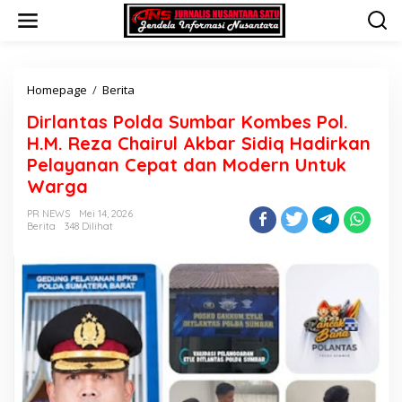
L
e
w
a
t
i
Homepage
/
Berita
D
k
i
Dirlantas Polda Sumbar Kombes Pol.
e
r
k
l
H.M. Reza Chairul Akbar Sidiq Hadirkan
o
a
Pelayanan Cepat dan Modern Untuk
n
n
Warga
t
t
e
a
PR NEWS
Mei 14, 2026
n
s
Berita
348 Dilihat
P
o
l
d
a
S
u
m
b
a
r