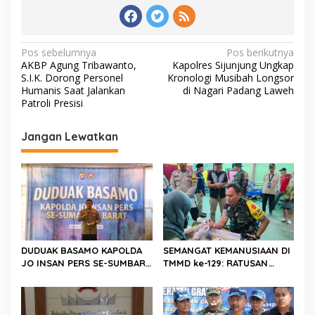
N
Pos sebelumnya
Pos berikutnya
AKBP Agung Tribawanto,
Kapolres Sijunjung Ungkap
a
S.I.K. Dorong Personel
Kronologi Musibah Longsor
v
Humanis Saat Jalankan
di Nagari Padang Laweh
Patroli Presisi
i
g
Jangan Lewatkan
a
s
i
p
o
s
DUDUAK BASAMO KAPOLDA
SEMANGAT KEMANUSIAAN DI
JO INSAN PERS SE-SUMBAR,
TMMD ke-129: RATUSAN
Irjen Pol. Djati Wiyoto
PENDONOR PENUHI
Abadhy Dorong Kolaborasi
KEBUTUHAAN STOK DARAH
Polri dan Media Demi
Kepentingan Masyarakat