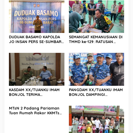
DUDUAK BASAMO KAPOLDA
SEMANGAT KEMANUSIAAN DI
JO INSAN PERS SE-SUMBAR,
TMMD ke-129: RATUSAN
Irjen Pol. Djati Wiyoto
PENDONOR PENUHI
Abadhy Dorong Kolaborasi
KEBUTUHAAN STOK DARAH
Polri dan Media Demi
Kepentingan Masyarakat
KASDAM XX/TUANKU IMAM
PANGDAM XX/TUANKU IMAM
BONJOL TERIMA
BONJOL DAMPINGI
KUNJUNGAN SILATURAHMI
WAKASAU PADA BHAKTI TNI
ANGGOTA DPD RI H. IRMAN
AU KE-79 DI LANUD SUTAN
MTsN 2 Padang Pariaman
GUSMAN, S.E., M.B.A., DI
SJAHRIR
Tuan Rumah Rakor KKMTs
MAKODAM
Sumatera Barat, Kakanwil:
Digitalisasi Harus
Melahirkan Generasi
Berkarakter Menuju