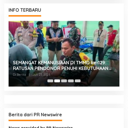
INFO TERBARU
SEMANGAT KEMANUSIAAN DI TMMD ke-129:
K
RATUSAN PENDONOR PENUHI KEBUTUHAAN
K
STOK DARAH
H
Di Berita
|
Juli 23, 2026
Di
Berita dari PR Newswire
News provided by PR Newswire