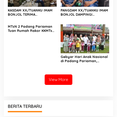
KASDAM XX/TUANKU IMAM
PANGDAM XX/TUANKU IMAM
BONJOL TERIMA
BONJOL DAMPINGI
KUNJUNGAN SILATURAHMI
WAKASAU PADA BHAKTI TNI
ANGGOTA DPD RI H. IRMAN
AU KE-79 DI LANUD SUTAN
MTsN 2 Padang Pariaman
GUSMAN, S.E., M.B.A., DI
SJAHRIR
Tuan Rumah Rakor KKMTs
MAKODAM
Sumatera Barat, Kakanwil:
Digitalisasi Harus
Melahirkan Generasi
Berkarakter Menuju
Indonesia Emas 2045
Gebyar Hari Anak Nasional
di Padang Pariaman,
Bunda PAUD Nita John
Kenedy Azis Dorong
Layanan PAUD Berkualitas
untuk Semua Anak
View More
BERITA TERBARU