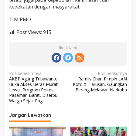
tetapi juga pada kepedulian, keikhlasan, dan
kedekatan dengan masyarakat.
TIM RMO
Post Views:
915
Ikuti Kami
N
Pos sebelumnya
Pos berikutnya
AKBP Agung Tribawanto
Ramlis Chan Pimpin LAN
a
Buka Akses Beras Murah
Koto XI Tarusan, Gaungkan
v
Lewat Program Polres
Perang Melawan Narkoba
Pasaman Barat, Diserbu
i
Warga Sejak Pagi
g
Jangan Lewatkan
a
s
i