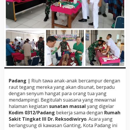
k
o
l
I
n
f
F
e
r
r
y
A
d
i
a
Padang |
Riuh tawa anak-anak bercampur dengan
n
raut tegang mereka yang akan disunat, berpadu
t
o
dengan senyum hangat para orang tua yang
:
mendampingi. Begitulah suasana yang mewarnai
S
halaman kegiatan
sunatan massal
yang digelar
u
Kodim 0312/Padang
bekerja sama dengan
Rumah
n
a
Sakit Tingkat III Dr. Reksodiwiryo
. Acara yang
t
berlangsung di kawasan Ganting, Kota Padang ini
a