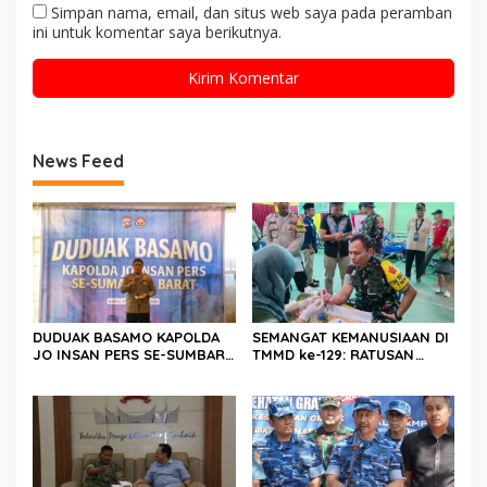
Simpan nama, email, dan situs web saya pada peramban
ini untuk komentar saya berikutnya.
News Feed
DUDUAK BASAMO KAPOLDA
SEMANGAT KEMANUSIAAN DI
JO INSAN PERS SE-SUMBAR,
TMMD ke-129: RATUSAN
Irjen Pol. Djati Wiyoto
PENDONOR PENUHI
Abadhy Dorong Kolaborasi
KEBUTUHAAN STOK DARAH
Polri dan Media Demi
Kepentingan Masyarakat