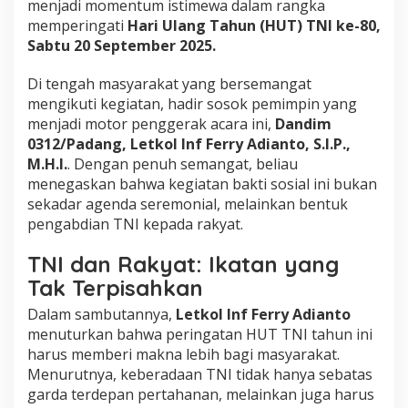
menjadi momentum istimewa dalam rangka
n
memperingati
Hari Ulang Tahun (HUT) TNI ke-80,
M
Sabtu 20 September 2025.
a
s
s
Di tengah masyarakat yang bersemangat
a
mengikuti kegiatan, hadir sosok pemimpin yang
l
menjadi motor penggerak acara ini,
Dandim
W
0312/Padang, Letkol Inf Ferry Adianto, S.I.P.,
u
j
M.H.I.
. Dengan penuh semangat, beliau
u
menegaskan bahwa kegiatan bakti sosial ini bukan
d
sekadar agenda seremonial, melainkan bentuk
K
pengabdian TNI kepada rakyat.
e
p
e
TNI dan Rakyat: Ikatan yang
d
Tak Terpisahkan
u
l
Dalam sambutannya,
Letkol Inf Ferry Adianto
i
menuturkan bahwa peringatan HUT TNI tahun ini
a
harus memberi makna lebih bagi masyarakat.
n
Menurutnya, keberadaan TNI tidak hanya sebatas
T
N
garda terdepan pertahanan, melainkan juga harus
I