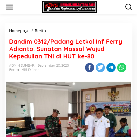
L
e
w
a
t
i
Homepage
/
Berita
D
k
a
Dandim 0312/Padang Letkol Inf Ferry
e
n
k
d
Adianto: Sunatan Massal Wujud
o
i
Kepedulian TNI di HUT ke-80
n
m
t
0
ADMIN SUMBAR
September 20, 2025
e
3
Berita
915 Dilihat
n
1
2
/
P
a
d
a
n
g
L
e
t