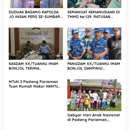
DUDUAK BASAMO KAPOLDA
SEMANGAT KEMANUSIAAN DI
JO INSAN PERS SE-SUMBAR,
TMMD ke-129: RATUSAN
Irjen Pol. Djati Wiyoto
PENDONOR PENUHI
Abadhy Dorong Kolaborasi
KEBUTUHAAN STOK DARAH
Polri dan Media Demi
Kepentingan Masyarakat
KASDAM XX/TUANKU IMAM
PANGDAM XX/TUANKU IMAM
BONJOL TERIMA
BONJOL DAMPINGI
KUNJUNGAN SILATURAHMI
WAKASAU PADA BHAKTI TNI
ANGGOTA DPD RI H. IRMAN
AU KE-79 DI LANUD SUTAN
MTsN 2 Padang Pariaman
GUSMAN, S.E., M.B.A., DI
SJAHRIR
Tuan Rumah Rakor KKMTs
MAKODAM
Sumatera Barat, Kakanwil:
Digitalisasi Harus
Melahirkan Generasi
Berkarakter Menuju
Indonesia Emas 2045
Gebyar Hari Anak Nasional
di Padang Pariaman,
Bunda PAUD Nita John
Kenedy Azis Dorong