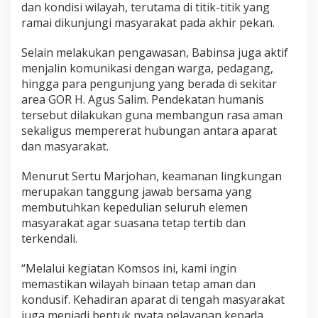
dan kondisi wilayah, terutama di titik-titik yang
r
ramai dikunjungi masyarakat pada akhir pekan.
s
a
m
Selain melakukan pengawasan, Babinsa juga aktif
a
menjalin komunikasi dengan warga, pedagang,
T
hingga para pengunjung yang berada di sekitar
i
area GOR H. Agus Salim. Pendekatan humanis
m
I
tersebut dilakukan guna membangun rasa aman
n
sekaligus mempererat hubungan antara aparat
t
dan masyarakat.
e
l
Menurut Sertu Marjohan, keamanan lingkungan
,
S
merupakan tanggung jawab bersama yang
i
membutuhkan kepedulian seluruh elemen
t
masyarakat agar suasana tetap tertib dan
u
terkendali.
a
s
i
“Melalui kegiatan Komsos ini, kami ingin
G
memastikan wilayah binaan tetap aman dan
O
kondusif. Kehadiran aparat di tengah masyarakat
R
juga menjadi bentuk nyata pelayanan kepada
H