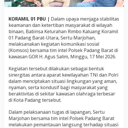
e
r
t
KORAMIL 01 PBU |
Dalam upaya menjaga stabilitas
u
M
keamanan dan ketertiban masyarakat di wilayah
a
binaan, Babinsa Kelurahan Rimbo Kaluang Koramil
r
01 Padang Barat-Utara, Sertu Marjohan,
j
melaksanakan kegiatan komunikasi sosial
o
(Komsos) bersama tim intel Polsek Padang Barat di
h
a
kawasan GOR H. Agus Salim, Minggu, 17 Mei 2026.
n
A
Kegiatan tersebut dilakukan sebagai bentuk
k
sinergitas antara aparat kewilayahan TNI dan Polri
t
dalam menciptakan situasi lingkungan yang aman,
i
f
nyaman, serta kondusif bagi masyarakat yang
K
beraktivitas di sekitar kawasan olahraga terbesar
o
di Kota Padang tersebut.
m
s
Dalam pelaksanaan tugas di lapangan, Sertu
o
s
Marjohan bersama tim intel Polsek Padang Barat
B
melakukan pemantauan langsung terhadap situasi
e