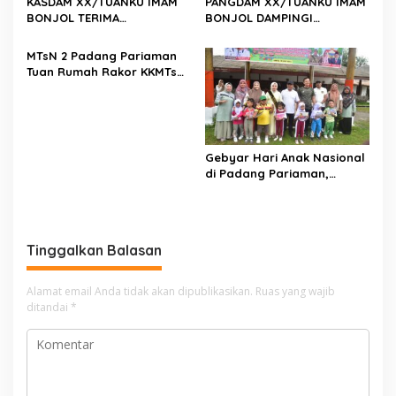
KASDAM XX/TUANKU IMAM
PANGDAM XX/TUANKU IMAM
BONJOL TERIMA
BONJOL DAMPINGI
KUNJUNGAN SILATURAHMI
WAKASAU PADA BHAKTI TNI
ANGGOTA DPD RI H. IRMAN
AU KE-79 DI LANUD SUTAN
MTsN 2 Padang Pariaman
GUSMAN, S.E., M.B.A., DI
SJAHRIR
Tuan Rumah Rakor KKMTs
MAKODAM
Sumatera Barat, Kakanwil:
Digitalisasi Harus
Melahirkan Generasi
Berkarakter Menuju
Indonesia Emas 2045
Gebyar Hari Anak Nasional
di Padang Pariaman,
Bunda PAUD Nita John
Kenedy Azis Dorong
Layanan PAUD Berkualitas
untuk Semua Anak
Tinggalkan Balasan
Alamat email Anda tidak akan dipublikasikan.
Ruas yang wajib
ditandai
*