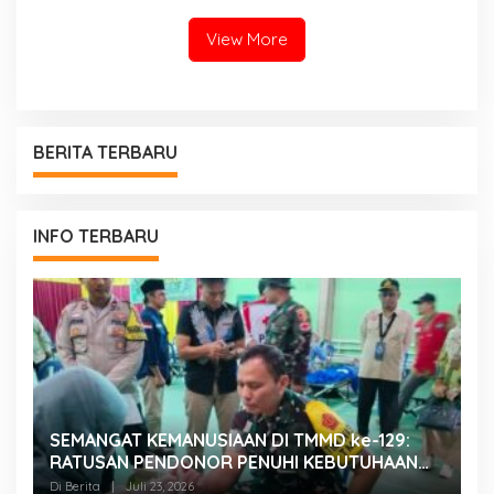
Layanan PAUD Berkualitas
untuk Semua Anak
View More
BERITA TERBARU
INFO TERBARU
SEMANGAT KEMANUSIAAN DI TMMD ke-129:
K
RATUSAN PENDONOR PENUHI KEBUTUHAAN
K
STOK DARAH
H
Di Berita
|
Juli 23, 2026
Di