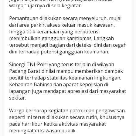
warga,” ujarnya di sela kegiatan.
.
A
g
Pemantauan dilakukan secara menyeluruh, mulai
u
dari area parkir, akses keluar masuk kawasan,
s
hingga titik keramaian yang berpotensi
S
menimbulkan gangguan kamtibmas. Langkah
a
l
tersebut menjadi bagian dari deteksi dini dan cegah
i
dini terhadap potensi gangguan keamanan.
m
D
Sinergi TNI-Polri yang terus terjalin di wilayah
i
Padang Barat dinilai mampu memberikan dampak
p
a
positif terhadap stabilitas keamanan lingkungan.
s
Kehadiran Babinsa dan aparat kepolisian di
t
lapangan juga mendapat apresiasi dari masyarakat
i
sekitar.
k
a
n
Warga berharap kegiatan patroli dan pengawasan
A
seperti ini terus dilakukan secara rutin, khususnya
m
pada hari libur ketika aktivitas masyarakat
a
meningkat di kawasan publik.
n