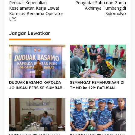
v
Perkuat Kepedulian
Pengedar Sabu dan Ganja
Keselamatan Kerja Lewat
Akhirnya Tumbang di
i
Komsos Bersama Operator
Sidomulyo
LPS
g
a
Jangan Lewatkan
s
i
p
o
s
DUDUAK BASAMO KAPOLDA
SEMANGAT KEMANUSIAAN DI
JO INSAN PERS SE-SUMBAR,
TMMD ke-129: RATUSAN
Irjen Pol. Djati Wiyoto
PENDONOR PENUHI
Abadhy Dorong Kolaborasi
KEBUTUHAAN STOK DARAH
Polri dan Media Demi
Kepentingan Masyarakat