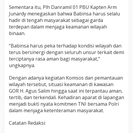
d
a
Sementara itu, Plh Danramil 01 PBU Kapten Arm
n
Junardy menegaskan bahwa Babinsa harus selalu
K
hadir di tengah masyarakat sebagai garda
o
terdepan dalam menjaga keamanan wilayah
n
d
binaan.
u
s
“Babinsa harus peka terhadap kondisi wilayah dan
i
terus bersinergi dengan seluruh unsur terkait demi
f
terciptanya rasa aman bagi masyarakat,”
ungkapnya.
Dengan adanya kegiatan Komsos dan pemantauan
wilayah tersebut, situasi keamanan di kawasan
GOR H. Agus Salim hingga saat ini terpantau aman,
tertib, dan terkendali. Kehadiran aparat di lapangan
menjadi bukti nyata komitmen TNI bersama Polri
dalam menjaga ketenteraman masyarakat.
Catatan Redaksi: