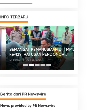
INFO TERBARU
SEMANGAT KEMANUSIAAN DI TMMD
KASDAM XX/TUA
ke-129: RATUSAN PENDONOR
BONJOL TERIMA
PENUHI KEBUTUHAAN STOK DARAH
SILATURAHMI AN
Di Berita
|
Juli 23, 2026
Di Berita
|
Juli 23, 2026
IRMAN GUSMAN, S.
MAKODAM
Berita dari PR Newswire
News provided by PR Newswire