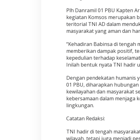
P
S
Plh Danramil 01 PBU Kapten A
kegiatan Komsos merupakan ba
teritorial TNI AD dalam mendu
masyarakat yang aman dan har
“Kehadiran Babinsa di tengah
memberikan dampak positif, 
kepedulian terhadap keselamat
Inilah bentuk nyata TNI hadir u
Dengan pendekatan humanis ya
01 PBU, diharapkan hubungan 
kewilayahan dan masyarakat se
kebersamaan dalam menjaga k
lingkungan.
Catatan Redaksi:
TNI hadir di tengah masyarak
wilayah, tetapi juga menjadi pe