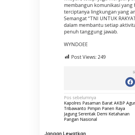
membangun komunikasi yang h
terciptanya lingkungan yang a
Semangat “TNI UNTUK RAKYAT”
dalam membantu setiap aktivit
penuh tanggung jawab.
WYNDOEE
Post Views:
249
I
N
Pos sebelumnya
Kapolres Pasaman Barat AKBP Agu
a
Tribawanto Pimpin Panen Raya
v
Jagung Serentak Demi Ketahanan
Pangan Nasional
i
g
Jangan Lewatkan