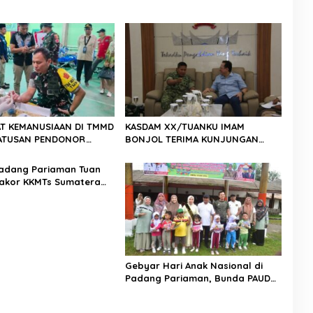
T KEMANUSIAAN DI TMMD
KASDAM XX/TUANKU IMAM
 RATUSAN PENDONOR
BONJOL TERIMA KUNJUNGAN
PENUHI KEBUTUHAAN STOK DARAH
SILATURAHMI ANGGOTA DPD RI H.
IRMAN GUSMAN, S.E., M.B.A., DI
adang Pariaman Tuan
MAKODAM
akor KKMTs Sumatera
kanwil: Digitalisasi
lahirkan Generasi
ter Menuju Indonesia
45
Gebyar Hari Anak Nasional di
Padang Pariaman, Bunda PAUD
Nita John Kenedy Azis Dorong
Layanan PAUD Berkualitas untuk