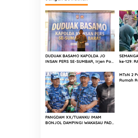
a
s
i
p
o
s
DUDUAK BASAMO KAPOLDA JO
SEMANGA
INSAN PERS SE-SUMBAR, Irjen Pol.
ke-129:
Djati Wiyoto Abadhy Dorong
Kolaborasi Polri dan Media Demi
MTsN 2 P
Kepentingan Masyarakat
Rumah R
Barat, Ka
Harus Me
Berkarak
Emas 20
PANGDAM XX/TUANKU IMAM
BONJOL DAMPINGI WAKASAU PADA
BHAKTI TNI AU KE-79 DI LANUD
SUTAN SJAHRIR