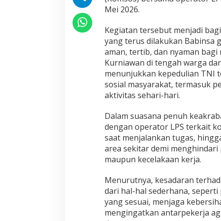
d
Mei 2026.
u
l
Kegiatan tersebut menjadi bagi
i
yang terus dilakukan Babinsa
a
aman, tertib, dan nyaman bagi
n
K
Kurniawan di tengah warga dan
e
menunjukkan kepedulian TNI t
s
sosial masyarakat, termasuk p
e
aktivitas sehari-hari.
l
a
m
Dalam suasana penuh keakraba
a
dengan operator LPS terkait ko
t
saat menjalankan tugas, hing
a
area sekitar demi menghindari
n
maupun kecelakaan kerja.
K
e
r
Menurutnya, kesadaran terhada
j
dari hal-hal sederhana, seper
a
yang sesuai, menjaga kebersih
L
mengingatkan antarpekerja aga
e
w