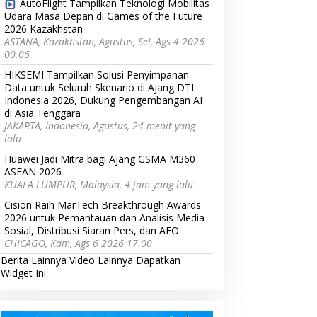
AutoFlight Tampilkan Teknologi Mobilitas
Udara Masa Depan di Games of the Future
2026 Kazakhstan
ASTANA, Kazakhstan, Agustus, Sel, Ags 4 2026
00.06
HIKSEMI Tampilkan Solusi Penyimpanan
Data untuk Seluruh Skenario di Ajang DTI
Indonesia 2026, Dukung Pengembangan AI
di Asia Tenggara
JAKARTA, Indonesia, Agustus, 24 menit yang
lalu
Huawei Jadi Mitra bagi Ajang GSMA M360
ASEAN 2026
KUALA LUMPUR, Malaysia, 4 jam yang lalu
Cision Raih MarTech Breakthrough Awards
2026 untuk Pemantauan dan Analisis Media
Sosial, Distribusi Siaran Pers, dan AEO
CHICAGO, Kam, Ags 6 2026 17.00
Berita Lainnya
Video Lainnya
Dapatkan
Widget Ini