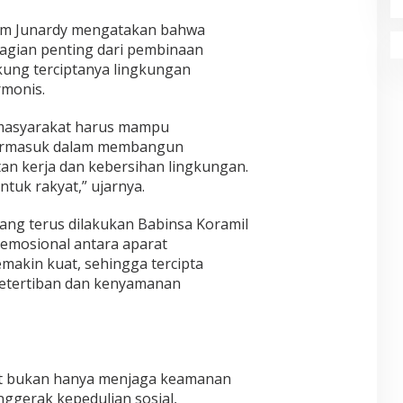
rm Junardy mengatakan bahwa
gian penting dari pembinaan
kung terciptanya lingkungan
monis.
 masyarakat harus mampu
termasuk dalam membangun
an kerja dan kebersihan lingkungan.
ntuk rakyat,” ujarnya.
ng terus dilakukan Babinsa Koramil
emosional antara aparat
makin kuat, sehingga tercipta
etertiban dan kenyamanan
at bukan hanya menjaga keamanan
nggerak kepedulian sosial,