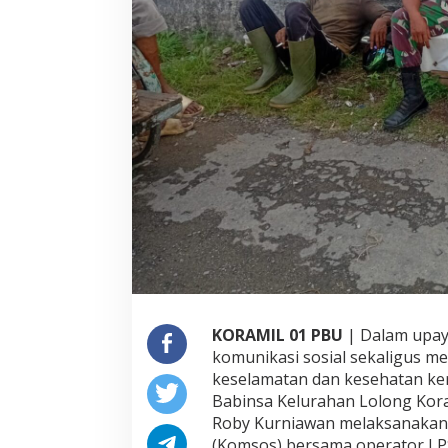
a
R
o
b
y
K
u
r
n
i
a
w
a
n
P
e
r
k
KORAMIL 01 PBU
| Dalam upa
u
komunikasi sosial sekaligus m
a
t
keselamatan dan kesehatan ker
K
Babinsa Kelurahan Lolong Kora
e
Roby Kurniawan melaksanakan 
p
(Komsos) bersama operator LPS
e