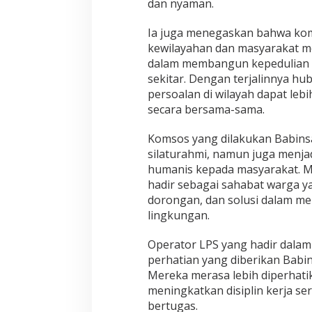
dan nyaman.
a
t
Ia juga menegaskan bahwa kom
K
kewilayahan dan masyarakat me
o
dalam membangun kepedulian 
m
s
sekitar. Dengan terjalinnya h
o
persoalan di wilayah dapat lebi
s
secara bersama-sama.
B
e
Komsos yang dilakukan Babinsa
r
s
silaturahmi, namun juga menja
a
humanis kepada masyarakat. Mel
m
hadir sebagai sahabat warga y
a
dorongan, dan solusi dalam me
O
p
lingkungan.
e
r
Operator LPS yang hadir dalam
a
perhatian yang diberikan Babin
t
Mereka merasa lebih diperhati
o
r
meningkatkan disiplin kerja s
L
bertugas.