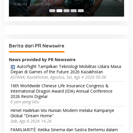
STOK DARAH
H
Di Berita
|
Juli 23, 2026
Di
Berita dari PR Newswire
News provided by PR Newswire
AutoFlight Tampilkan Teknologi Mobilitas Udara Masa
Depan di Games of the Future 2026 Kazakhstan
ASTANA, Kazakhstan, Agustus, Sel, Ags 4 2026 00.06
16th Worldwide Chinese Life Insurance Congress &
International Dragon Award (IDA) Annual Conference
2026 Resmi Digelar
6 jam yang lalu
Himel Hadirkan Visi Hunian Modern melalui Kampanye
Global "Dream Home"
Sab, Ags 8 2026 14.26
FAMILIARITÉ: Ketika Sinema dan Sastra Bertemu dalam