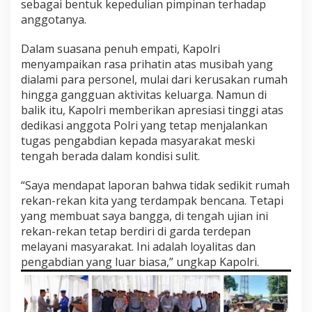
sebagai bentuk kepedulian pimpinan terhadap
o
anggotanya.
l
r
Dalam suasana penuh empati, Kapolri
i
T
menyampaikan rasa prihatin atas musibah yang
e
dialami para personel, mulai dari kerusakan rumah
r
hingga gangguan aktivitas keluarga. Namun di
d
balik itu, Kapolri memberikan apresiasi tinggi atas
a
m
dedikasi anggota Polri yang tetap menjalankan
p
tugas pengabdian kepada masyarakat meski
a
tengah berada dalam kondisi sulit.
k
B
“Saya mendapat laporan bahwa tidak sedikit rumah
e
n
rekan-rekan kita yang terdampak bencana. Tetapi
c
yang membuat saya bangga, di tengah ujian ini
a
rekan-rekan tetap berdiri di garda terdepan
n
melayani masyarakat. Ini adalah loyalitas dan
a
pengabdian yang luar biasa,” ungkap Kapolri.
d
i
S
u
m