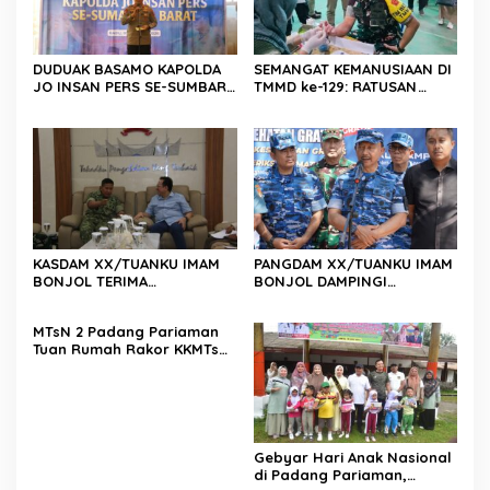
DUDUAK BASAMO KAPOLDA
SEMANGAT KEMANUSIAAN DI
JO INSAN PERS SE-SUMBAR,
TMMD ke-129: RATUSAN
Irjen Pol. Djati Wiyoto
PENDONOR PENUHI
Abadhy Dorong Kolaborasi
KEBUTUHAAN STOK DARAH
Polri dan Media Demi
Kepentingan Masyarakat
KASDAM XX/TUANKU IMAM
PANGDAM XX/TUANKU IMAM
BONJOL TERIMA
BONJOL DAMPINGI
KUNJUNGAN SILATURAHMI
WAKASAU PADA BHAKTI TNI
ANGGOTA DPD RI H. IRMAN
AU KE-79 DI LANUD SUTAN
MTsN 2 Padang Pariaman
GUSMAN, S.E., M.B.A., DI
SJAHRIR
Tuan Rumah Rakor KKMTs
MAKODAM
Sumatera Barat, Kakanwil:
Digitalisasi Harus
Melahirkan Generasi
Berkarakter Menuju
Indonesia Emas 2045
Gebyar Hari Anak Nasional
di Padang Pariaman,