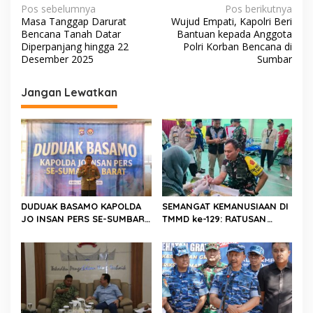
N
Pos sebelumnya
Pos berikutnya
Masa Tanggap Darurat
Wujud Empati, Kapolri Beri
a
Bencana Tanah Datar
Bantuan kepada Anggota
v
Diperpanjang hingga 22
Polri Korban Bencana di
Desember 2025
Sumbar
i
g
Jangan Lewatkan
a
s
i
p
o
s
DUDUAK BASAMO KAPOLDA
SEMANGAT KEMANUSIAAN DI
JO INSAN PERS SE-SUMBAR,
TMMD ke-129: RATUSAN
Irjen Pol. Djati Wiyoto
PENDONOR PENUHI
Abadhy Dorong Kolaborasi
KEBUTUHAAN STOK DARAH
Polri dan Media Demi
Kepentingan Masyarakat