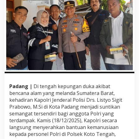
a
n
A
p
r
e
s
i
a
s
i
k
e
p
a
Padang |
Di tengah kepungan duka akibat
d
bencana alam yang melanda Sumatera Barat,
a
A
kehadiran Kapolri Jenderal Polisi Drs. Listyo Sigit
n
Prabowo, M.Si di Kota Padang menjadi suntikan
g
semangat tersendiri bagi anggota Polri yang
g
terdampak. Kamis (18/12/2025), Kapolri secara
o
langsung menyerahkan bantuan kemanusiaan
t
a
kepada personel Polri di Polsek Koto Tengah,
P