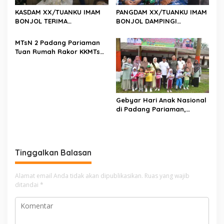
KASDAM XX/TUANKU IMAM
PANGDAM XX/TUANKU IMAM
BONJOL TERIMA
BONJOL DAMPINGI
KUNJUNGAN SILATURAHMI
WAKASAU PADA BHAKTI TNI
ANGGOTA DPD RI H. IRMAN
AU KE-79 DI LANUD SUTAN
MTsN 2 Padang Pariaman
GUSMAN, S.E., M.B.A., DI
SJAHRIR
Tuan Rumah Rakor KKMTs
MAKODAM
Sumatera Barat, Kakanwil:
Digitalisasi Harus
Melahirkan Generasi
Berkarakter Menuju
Indonesia Emas 2045
Gebyar Hari Anak Nasional
di Padang Pariaman,
Bunda PAUD Nita John
Kenedy Azis Dorong
Layanan PAUD Berkualitas
untuk Semua Anak
Tinggalkan Balasan
Alamat email Anda tidak akan dipublikasikan.
Ruas yang wajib
ditandai
*