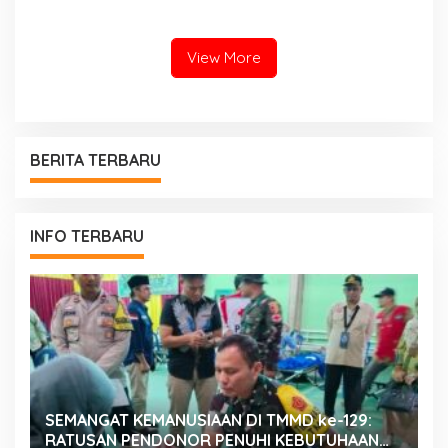
Bunda PAUD Nita John
Kenedy Azis Dorong
Layanan PAUD Berkualitas
untuk Semua Anak
View More
BERITA TERBARU
INFO TERBARU
SEMANGAT KEMANUSIAAN DI TMMD ke-129:
K
RATUSAN PENDONOR PENUHI KEBUTUHAAN
K