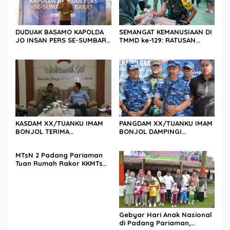
DUDUAK BASAMO KAPOLDA
SEMANGAT KEMANUSIAAN DI
JO INSAN PERS SE-SUMBAR,
TMMD ke-129: RATUSAN
Irjen Pol. Djati Wiyoto
PENDONOR PENUHI
Abadhy Dorong Kolaborasi
KEBUTUHAAN STOK DARAH
Polri dan Media Demi
Kepentingan Masyarakat
KASDAM XX/TUANKU IMAM
PANGDAM XX/TUANKU IMAM
BONJOL TERIMA
BONJOL DAMPINGI
KUNJUNGAN SILATURAHMI
WAKASAU PADA BHAKTI TNI
ANGGOTA DPD RI H. IRMAN
AU KE-79 DI LANUD SUTAN
MTsN 2 Padang Pariaman
GUSMAN, S.E., M.B.A., DI
SJAHRIR
Tuan Rumah Rakor KKMTs
MAKODAM
Sumatera Barat, Kakanwil:
Digitalisasi Harus
Melahirkan Generasi
Berkarakter Menuju
Indonesia Emas 2045
Gebyar Hari Anak Nasional
di Padang Pariaman,