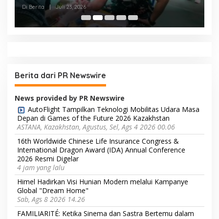
STOK DARAH
H
Di Berita
|
Juli 23, 2026
Di
Berita dari PR Newswire
News provided by PR Newswire
AutoFlight Tampilkan Teknologi Mobilitas Udara Masa
Depan di Games of the Future 2026 Kazakhstan
ASTANA, Kazakhstan, Agustus, Sel, Ags 4 2026 00.06
16th Worldwide Chinese Life Insurance Congress &
International Dragon Award (IDA) Annual Conference
2026 Resmi Digelar
4 jam yang lalu
Himel Hadirkan Visi Hunian Modern melalui Kampanye
Global "Dream Home"
Sab, Ags 8 2026 14.26
FAMILIARITÉ: Ketika Sinema dan Sastra Bertemu dalam