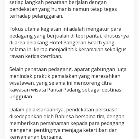
setiap langkah penataan berjalan dengan
e
pendekatan yang humanis namun tetap tegas
d
terhadap pelanggaran.
a
g
a
Fokus utama kegiatan ini adalah mengatur para
n
pedagang yang berjualan di tepi pantai, khususnya
g
di area belakang Hotel Pangeran Beach yang
d
selama ini kerap menjadi titik keramaian sekaligus
a
n
rawan ketidaktertiban.
H
e
Selain penataan pedagang, aparat gabungan juga
n
menindak praktik pemalakan yang meresahkan
t
wisatawan, yang selama ini mencoreng citra
i
k
kawasan wisata Pantai Padang sebagai destinasi
a
unggulan.
n
P
Dalam pelaksanaannya, pendekatan persuasif
e
dikedepankan oleh Babinsa bersama tim, dengan
m
a
memberikan pemahaman kepada para pedagang
l
mengenai pentingnya menjaga ketertiban dan
a
kenyamanan bersama.
k