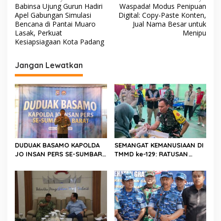
Babinsa Ujung Gurun Hadiri
Waspada! Modus Penipuan
a
Apel Gabungan Simulasi
Digital: Copy-Paste Konten,
v
Bencana di Pantai Muaro
Jual Nama Besar untuk
Lasak, Perkuat
Menipu
i
Kesiapsiagaan Kota Padang
g
Jangan Lewatkan
a
s
i
p
o
s
DUDUAK BASAMO KAPOLDA
SEMANGAT KEMANUSIAAN DI
JO INSAN PERS SE-SUMBAR,
TMMD ke-129: RATUSAN
Irjen Pol. Djati Wiyoto
PENDONOR PENUHI
Abadhy Dorong Kolaborasi
KEBUTUHAAN STOK DARAH
Polri dan Media Demi
Kepentingan Masyarakat