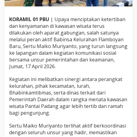
e
r
s
KORAMIL 01 PBU
| Upaya menciptakan ketertiban
a
dan kenyamanan di kawasan wisata terus
m
a
dilakukan oleh aparat gabungan, salah satunya
A
melalui peran aktif Babinsa Kelurahan Flamboyan
p
Baru, Sertu Maiko Muriyanto, yang turun langsung
a
ke lapangan dalam kegiatan komunikasi sosial
r
a
bersama unsur pemerintahan dan keamanan,
t
Jumat, 17 April 2026.
G
a
Kegiatan ini melibatkan sinergi antara perangkat
b
kelurahan, pihak kecamatan, lurah,
u
n
Bhabinkamtibmas, serta dinas terkait dari
g
Pemerintah Daerah dalam rangka menata kawasan
a
wisata Pantai Padang agar lebih tertib dan ramah
n
bagi pengunjung.
A
t
u
Sertu Maiko Muriyanto terlihat aktif berkoordinasi
r
dengan seluruh unsur yang hadir, memastikan
P