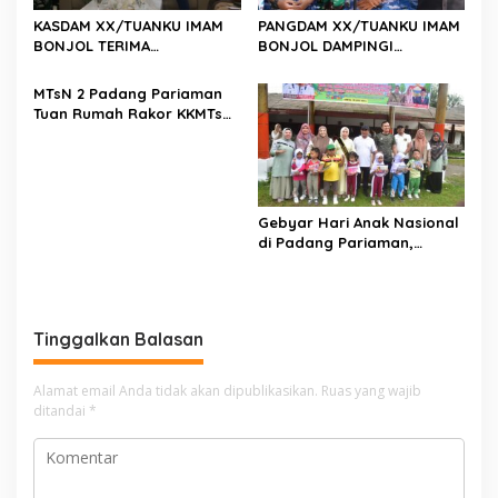
KASDAM XX/TUANKU IMAM
PANGDAM XX/TUANKU IMAM
BONJOL TERIMA
BONJOL DAMPINGI
KUNJUNGAN SILATURAHMI
WAKASAU PADA BHAKTI TNI
ANGGOTA DPD RI H. IRMAN
AU KE-79 DI LANUD SUTAN
MTsN 2 Padang Pariaman
GUSMAN, S.E., M.B.A., DI
SJAHRIR
Tuan Rumah Rakor KKMTs
MAKODAM
Sumatera Barat, Kakanwil:
Digitalisasi Harus
Melahirkan Generasi
Berkarakter Menuju
Indonesia Emas 2045
Gebyar Hari Anak Nasional
di Padang Pariaman,
Bunda PAUD Nita John
Kenedy Azis Dorong
Layanan PAUD Berkualitas
untuk Semua Anak
Tinggalkan Balasan
Alamat email Anda tidak akan dipublikasikan.
Ruas yang wajib
ditandai
*