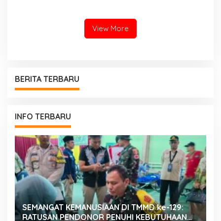
Bunda PAUD Nita John
Kenedy Azis Dorong
Layanan PAUD Berkualitas
untuk Semua Anak
View More
BERITA TERBARU
INFO TERBARU
SEMANGAT KEMANUSIAAN DI TMMD ke-129:
K
RATUSAN PENDONOR PENUHI KEBUTUHAAN
K