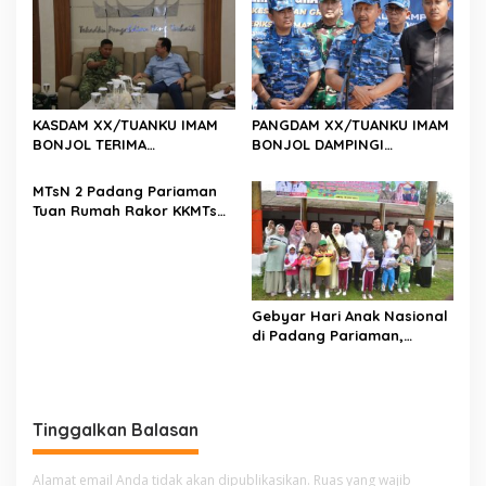
Polri dan Media Demi
Kepentingan Masyarakat
KASDAM XX/TUANKU IMAM
PANGDAM XX/TUANKU IMAM
BONJOL TERIMA
BONJOL DAMPINGI
KUNJUNGAN SILATURAHMI
WAKASAU PADA BHAKTI TNI
ANGGOTA DPD RI H. IRMAN
AU KE-79 DI LANUD SUTAN
MTsN 2 Padang Pariaman
GUSMAN, S.E., M.B.A., DI
SJAHRIR
Tuan Rumah Rakor KKMTs
MAKODAM
Sumatera Barat, Kakanwil:
Digitalisasi Harus
Melahirkan Generasi
Berkarakter Menuju
Indonesia Emas 2045
Gebyar Hari Anak Nasional
di Padang Pariaman,
Bunda PAUD Nita John
Kenedy Azis Dorong
Layanan PAUD Berkualitas
untuk Semua Anak
Tinggalkan Balasan
Alamat email Anda tidak akan dipublikasikan.
Ruas yang wajib