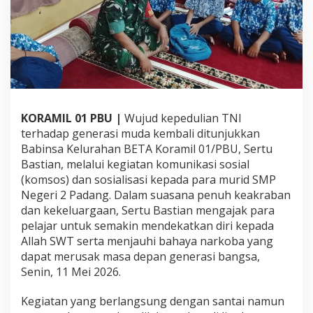
N
i
l
a
i
K
e
a
g
KORAMIL 01 PBU |
Wujud kepedulian TNI
a
terhadap generasi muda kembali ditunjukkan
m
a
Babinsa Kelurahan BETA Koramil 01/PBU, Sertu
a
Bastian, melalui kegiatan komunikasi sosial
n
(komsos) dan sosialisasi kepada para murid SMP
d
Negeri 2 Padang. Dalam suasana penuh keakraban
a
dan kekeluargaan, Sertu Bastian mengajak para
n
B
pelajar untuk semakin mendekatkan diri kepada
a
Allah SWT serta menjauhi bahaya narkoba yang
h
dapat merusak masa depan generasi bangsa,
a
Senin, 11 Mei 2026.
y
a
N
Kegiatan yang berlangsung dengan santai namun
a