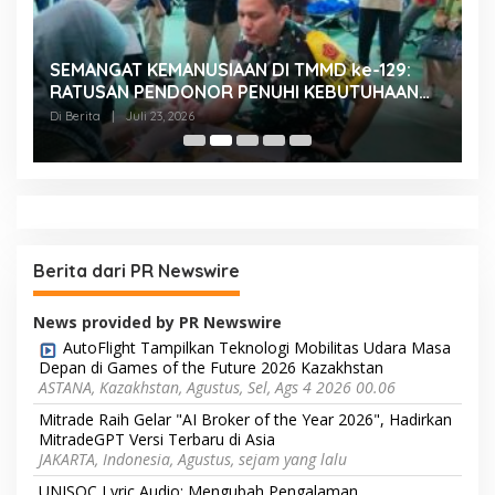
SEMANGAT KEMANUSIAAN DI TMMD ke-129:
K
RATUSAN PENDONOR PENUHI KEBUTUHAAN
K
STOK DARAH
H
Di Berita
|
Juli 23, 2026
Di
Berita dari PR Newswire
News provided by PR Newswire
AutoFlight Tampilkan Teknologi Mobilitas Udara Masa
Depan di Games of the Future 2026 Kazakhstan
ASTANA, Kazakhstan, Agustus, Sel, Ags 4 2026 00.06
Mitrade Raih Gelar "AI Broker of the Year 2026", Hadirkan
MitradeGPT Versi Terbaru di Asia
JAKARTA, Indonesia, Agustus, sejam yang lalu
UNISOC Lyric Audio: Mengubah Pengalaman