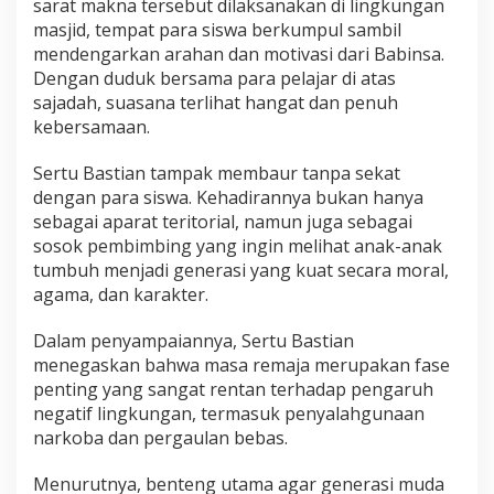
sarat makna tersebut dilaksanakan di lingkungan
r
masjid, tempat para siswa berkumpul sambil
k
mendengarkan arahan dan motivasi dari Babinsa.
o
b
Dengan duduk bersama para pelajar di atas
a
sajadah, suasana terlihat hangat dan penuh
k
kebersamaan.
e
p
Sertu Bastian tampak membaur tanpa sekat
a
d
dengan para siswa. Kehadirannya bukan hanya
a
sebagai aparat teritorial, namun juga sebagai
P
sosok pembimbing yang ingin melihat anak-anak
e
tumbuh menjadi generasi yang kuat secara moral,
l
agama, dan karakter.
a
j
a
Dalam penyampaiannya, Sertu Bastian
r
menegaskan bahwa masa remaja merupakan fase
d
penting yang sangat rentan terhadap pengaruh
i
negatif lingkungan, termasuk penyalahgunaan
B
E
narkoba dan pergaulan bebas.
T
A
Menurutnya, benteng utama agar generasi muda