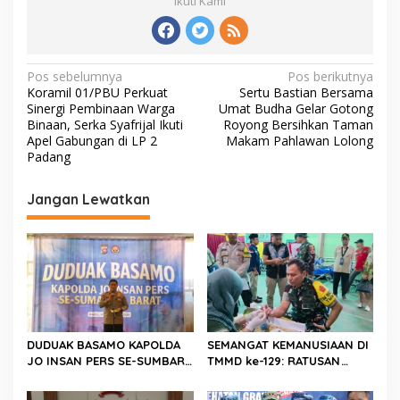
Ikuti Kami
N
Pos sebelumnya
Pos berikutnya
Koramil 01/PBU Perkuat
Sertu Bastian Bersama
a
Sinergi Pembinaan Warga
Umat Budha Gelar Gotong
v
Binaan, Serka Syafrijal Ikuti
Royong Bersihkan Taman
Apel Gabungan di LP 2
Makam Pahlawan Lolong
i
Padang
g
Jangan Lewatkan
a
s
i
p
o
s
DUDUAK BASAMO KAPOLDA
SEMANGAT KEMANUSIAAN DI
JO INSAN PERS SE-SUMBAR,
TMMD ke-129: RATUSAN
Irjen Pol. Djati Wiyoto
PENDONOR PENUHI
Abadhy Dorong Kolaborasi
KEBUTUHAAN STOK DARAH