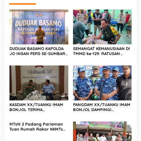
DUDUAK BASAMO KAPOLDA
SEMANGAT KEMANUSIAAN DI
JO INSAN PERS SE-SUMBAR,
TMMD ke-129: RATUSAN
Irjen Pol. Djati Wiyoto
PENDONOR PENUHI
Abadhy Dorong Kolaborasi
KEBUTUHAAN STOK DARAH
Polri dan Media Demi
Kepentingan Masyarakat
KASDAM XX/TUANKU IMAM
PANGDAM XX/TUANKU IMAM
BONJOL TERIMA
BONJOL DAMPINGI
KUNJUNGAN SILATURAHMI
WAKASAU PADA BHAKTI TNI
ANGGOTA DPD RI H. IRMAN
AU KE-79 DI LANUD SUTAN
MTsN 2 Padang Pariaman
GUSMAN, S.E., M.B.A., DI
SJAHRIR
Tuan Rumah Rakor KKMTs
MAKODAM
Sumatera Barat, Kakanwil:
Digitalisasi Harus