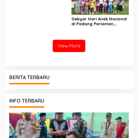
Melahirkan Generasi
Berkarakter Menuju
Indonesia Emas 2045
Gebyar Hari Anak Nasional
di Padang Pariaman,
Bunda PAUD Nita John
Kenedy Azis Dorong
Layanan PAUD Berkualitas
untuk Semua Anak
View More
BERITA TERBARU
INFO TERBARU