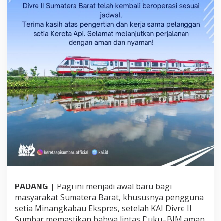
i
n
t
a
s
D
u
k
u
–
B
I
M
A
m
a
n
D
i
l
a
PADANG
| Pagi ini menjadi awal baru bagi
l
masyarakat Sumatera Barat, khususnya pengguna
u
setia Minangkabau Ekspres, setelah KAI Divre II
i
Sumbar memastikan bahwa lintas Duku–BIM aman
S