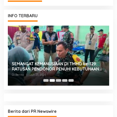
INFO TERBARU
SEMANGAT KEMANUSIAAN DI TMMD ke-129:
K
RATUSAN PENDONOR PENUHI KEBUTUHAAN
K
STOK DARAH
H
Di Berita
|
Juli 23, 2026
Di
Berita dari PR Newswire