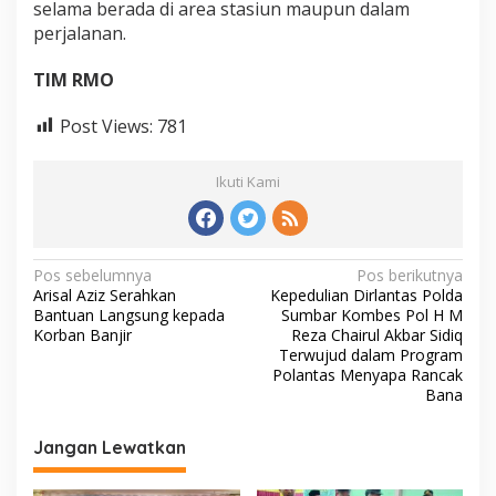
selama berada di area stasiun maupun dalam
perjalanan.
TIM RMO
Post Views:
781
Ikuti Kami
N
Pos sebelumnya
Pos berikutnya
Arisal Aziz Serahkan
Kepedulian Dirlantas Polda
a
Bantuan Langsung kepada
Sumbar Kombes Pol H M
v
Korban Banjir
Reza Chairul Akbar Sidiq
Terwujud dalam Program
i
Polantas Menyapa Rancak
Bana
g
a
Jangan Lewatkan
s