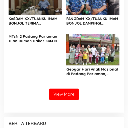
KASDAM XX/TUANKU IMAM
PANGDAM XX/TUANKU IMAM
BONJOL TERIMA
BONJOL DAMPINGI
KUNJUNGAN SILATURAHMI
WAKASAU PADA BHAKTI TNI
ANGGOTA DPD RI H. IRMAN
AU KE-79 DI LANUD SUTAN
MTsN 2 Padang Pariaman
GUSMAN, S.E., M.B.A., DI
SJAHRIR
Tuan Rumah Rakor KKMTs
MAKODAM
Sumatera Barat, Kakanwil:
Digitalisasi Harus
Melahirkan Generasi
Berkarakter Menuju
Indonesia Emas 2045
Gebyar Hari Anak Nasional
di Padang Pariaman,
Bunda PAUD Nita John
Kenedy Azis Dorong
Layanan PAUD Berkualitas
untuk Semua Anak
View More
BERITA TERBARU