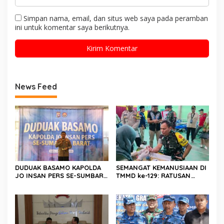
Simpan nama, email, dan situs web saya pada peramban
ini untuk komentar saya berikutnya.
News Feed
DUDUAK BASAMO KAPOLDA
SEMANGAT KEMANUSIAAN DI
JO INSAN PERS SE-SUMBAR,
TMMD ke-129: RATUSAN
Irjen Pol. Djati Wiyoto
PENDONOR PENUHI
Abadhy Dorong Kolaborasi
KEBUTUHAAN STOK DARAH
Polri dan Media Demi
Kepentingan Masyarakat