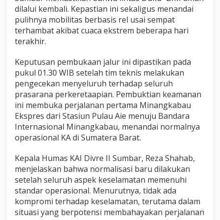
e
dilalui kembali. Kepastian ini sekaligus menandai
t
pulihnya mobilitas berbasis rel usai sempat
e
terhambat akibat cuaca ekstrem beberapa hari
l
terakhir.
a
h
P
Keputusan pembukaan jalur ini dipastikan pada
e
pukul 01.30 WIB setelah tim teknis melakukan
m
pengecekan menyeluruh terhadap seluruh
e
prasarana perkeretaapian. Pembuktian keamanan
r
ini membuka perjalanan pertama Minangkabau
i
k
Ekspres dari Stasiun Pulau Aie menuju Bandara
s
Internasional Minangkabau, menandai normalnya
a
operasional KA di Sumatera Barat.
a
n
Kepala Humas KAI Divre II Sumbar, Reza Shahab,
E
k
menjelaskan bahwa normalisasi baru dilakukan
s
setelah seluruh aspek keselamatan memenuhi
t
standar operasional. Menurutnya, tidak ada
r
kompromi terhadap keselamatan, terutama dalam
a
K
situasi yang berpotensi membahayakan perjalanan
e