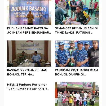
i
p
o
s
DUDUAK BASAMO KAPOLDA
SEMANGAT KEMANUSIAAN DI
JO INSAN PERS SE-SUMBAR,
TMMD ke-129: RATUSAN
Irjen Pol. Djati Wiyoto
PENDONOR PENUHI
Abadhy Dorong Kolaborasi
KEBUTUHAAN STOK DARAH
Polri dan Media Demi
Kepentingan Masyarakat
KASDAM XX/TUANKU IMAM
PANGDAM XX/TUANKU IMAM
BONJOL TERIMA
BONJOL DAMPINGI
KUNJUNGAN SILATURAHMI
WAKASAU PADA BHAKTI TNI
ANGGOTA DPD RI H. IRMAN
AU KE-79 DI LANUD SUTAN
MTsN 2 Padang Pariaman
GUSMAN, S.E., M.B.A., DI
SJAHRIR
Tuan Rumah Rakor KKMTs
MAKODAM
Sumatera Barat, Kakanwil:
Digitalisasi Harus
Melahirkan Generasi
Berkarakter Menuju