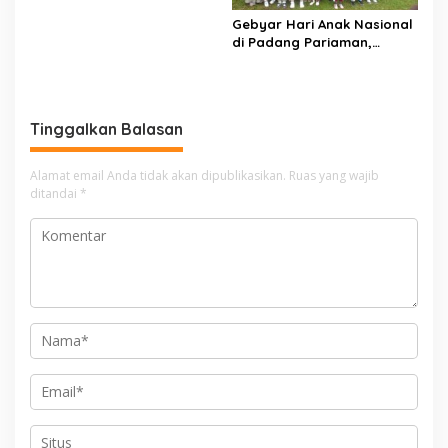
Indonesia Emas 2045
Gebyar Hari Anak Nasional
di Padang Pariaman,
Bunda PAUD Nita John
Kenedy Azis Dorong
Layanan PAUD Berkualitas
untuk Semua Anak
Tinggalkan Balasan
Alamat email Anda tidak akan dipublikasikan.
Ruas yang wajib
ditandai
*