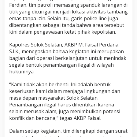
g
Ferdian, tim patroli memasang spanduk larangan di
a
titik yang dicurigai menjadi lokasi aktivitas tambang
l
emas tanpa izin. Selain itu, garis police line juga
,
dibentangkan sebagai tanda bahwa area tersebut
d
kini dalam pengawasan ketat pihak kepolisian.
i
J
o
Kapolres Solok Selatan, AKBP M. Faisal Perdana,
r
S.I.K., menegaskan bahwa kegiatan ini merupakan
o
bagian dari operasi berkelanjutan untuk menindak
n
segala bentuk penambangan ilegal di wilayah
g
S
hukumnya.
u
n
“Kami tidak akan berhenti. Ini adalah bentuk
g
keseriusan kami dalam menjaga lingkungan dan
a
masa depan masyarakat Solok Selatan.
i
P
Penambangan ilegal harus dihentikan karena
a
selain merusak alam, juga menimbulkan potensi
n
konflik dan bencana,” tegas AKBP Faisal.
u
a
Dalam setiap kegiatan, tim dilengkapi dengan surat
h
-