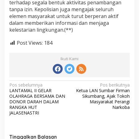
terhadap segala bentuk aktivitas penambangan
tanpa izin. Kepolisian juga mengajak seluruh
elemen masyarakat untuk turut berperan aktif
dalam memberikan informasi dan menjaga
kelestarian lingkungan.(**)
Post Views:
184
Ikuti Kami
N
Pos sebelumnya
Pos berikutnya
LANTAMAL II GELAR
Ketua LAN Sumbar Firman
a
OLAHRAGA BERSAMA DAN
Sikumbang, Ajak Tokoh
v
DONOR DARAH DALAM
Masyarakat Perangi
RANGKA HUT
Narkoba
i
JALASENASTRI
g
a
s
Tinggalkan Balasan