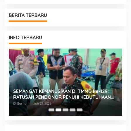
BERITA TERBARU
INFO TERBARU
SEMANGAT KEMANUSIAAN DI TMMD ke-129:
K
RATUSAN PENDONOR PENUHI KEBUTUHAAN
K
STOK DARAH
H
Di Berita
|
Juli 23, 2026
Di