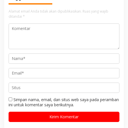
i
Alamat email Anda tidak akan dipublikasikan.
Ruas yang wajib
p
ditandai
*
o
s
Simpan nama, email, dan situs web saya pada peramban
ini untuk komentar saya berikutnya.