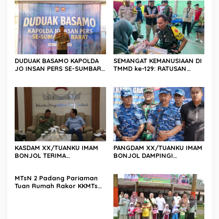
DUDUAK BASAMO KAPOLDA
SEMANGAT KEMANUSIAAN DI
JO INSAN PERS SE-SUMBAR,
TMMD ke-129: RATUSAN
Irjen Pol. Djati Wiyoto
PENDONOR PENUHI
Abadhy Dorong Kolaborasi
KEBUTUHAAN STOK DARAH
Polri dan Media Demi
Kepentingan Masyarakat
KASDAM XX/TUANKU IMAM
PANGDAM XX/TUANKU IMAM
BONJOL TERIMA
BONJOL DAMPINGI
KUNJUNGAN SILATURAHMI
WAKASAU PADA BHAKTI TNI
ANGGOTA DPD RI H. IRMAN
AU KE-79 DI LANUD SUTAN
MTsN 2 Padang Pariaman
GUSMAN, S.E., M.B.A., DI
SJAHRIR
Tuan Rumah Rakor KKMTs
MAKODAM
Sumatera Barat, Kakanwil:
Digitalisasi Harus
Melahirkan Generasi
Berkarakter Menuju