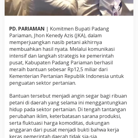
J
K
A
A
n
PD. PARIAMAN
| Komitmen Bupati Padang
t
Pariaman, Jhon Kenedy Azis (JKA), dalam
a
memperjuangkan nasib petani akhirnya
r
P
membuahkan hasil nyata. Melalui komunikasi
a
intensif dan langkah strategis ke pemerintah
d
pusat, Kabupaten Padang Pariaman berhasil
a
meraih bantuan sebesar Rp12,5 miliar dari
n
Kementerian Pertanian Republik Indonesia untuk
g
P
penguatan sektor pertanian.
a
r
Bantuan tersebut menjadi angin segar bagi ribuan
i
petani di daerah yang selama ini menggantungkan
a
hidup pada sektor pertanian. Di tengah tantangan
m
a
perubahan iklim, keterbatasan sarana produksi,
n
serta fluktuasi harga komoditas, dukungan
R
anggaran dari pusat menjadi bukti bahwa kerja
a
keras pemerintah daerah tidak sia-sia.
i