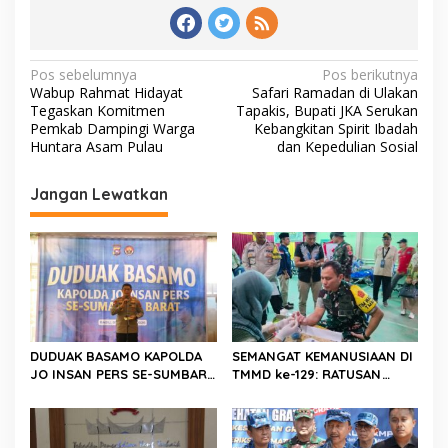
N
Pos sebelumnya
Pos berikutnya
Wabup Rahmat Hidayat
Safari Ramadan di Ulakan
a
Tegaskan Komitmen
Tapakis, Bupati JKA Serukan
v
Pemkab Dampingi Warga
Kebangkitan Spirit Ibadah
Huntara Asam Pulau
dan Kepedulian Sosial
i
g
Jangan Lewatkan
a
s
i
p
o
s
DUDUAK BASAMO KAPOLDA
SEMANGAT KEMANUSIAAN DI
JO INSAN PERS SE-SUMBAR,
TMMD ke-129: RATUSAN
Irjen Pol. Djati Wiyoto
PENDONOR PENUHI
Abadhy Dorong Kolaborasi
KEBUTUHAAN STOK DARAH
Polri dan Media Demi
Kepentingan Masyarakat