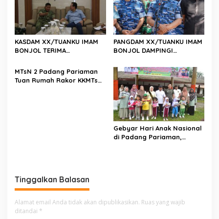
KASDAM XX/TUANKU IMAM
PANGDAM XX/TUANKU IMAM
BONJOL TERIMA
BONJOL DAMPINGI
KUNJUNGAN SILATURAHMI
WAKASAU PADA BHAKTI TNI
ANGGOTA DPD RI H. IRMAN
AU KE-79 DI LANUD SUTAN
MTsN 2 Padang Pariaman
GUSMAN, S.E., M.B.A., DI
SJAHRIR
Tuan Rumah Rakor KKMTs
MAKODAM
Sumatera Barat, Kakanwil:
Digitalisasi Harus
Melahirkan Generasi
Berkarakter Menuju
Indonesia Emas 2045
Gebyar Hari Anak Nasional
di Padang Pariaman,
Bunda PAUD Nita John
Kenedy Azis Dorong
Layanan PAUD Berkualitas
untuk Semua Anak
Tinggalkan Balasan
Alamat email Anda tidak akan dipublikasikan.
Ruas yang wajib
ditandai
*