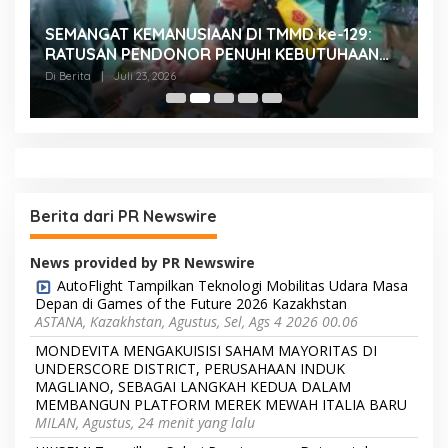
SEMANGAT KEMANUSIAAN DI TMMD ke-129:
K
RATUSAN PENDONOR PENUHI KEBUTUHAAN
K
STOK DARAH
H
Di Berita
|
Juli 23, 2026
Di
Berita dari PR Newswire
News provided by PR Newswire
AutoFlight Tampilkan Teknologi Mobilitas Udara Masa
Depan di Games of the Future 2026 Kazakhstan
ASTANA, Kazakhstan, Agustus, Sel, Ags 4 2026 00.06
MONDEVITA MENGAKUISISI SAHAM MAYORITAS DI
UNDERSCORE DISTRICT, PERUSAHAAN INDUK
MAGLIANO, SEBAGAI LANGKAH KEDUA DALAM
MEMBANGUN PLATFORM MEREK MEWAH ITALIA BARU
MILAN, Agustus, 24 menit yang lalu