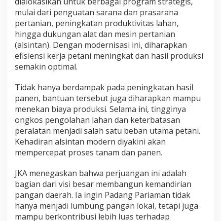
dialokasikan untuk berbagai program strategis,
a
mulai dari penguatan sarana dan prasarana
n
pertanian, peningkatan produktivitas lahan,
N
hingga dukungan alat dan mesin pertanian
a
s
(alsintan). Dengan modernisasi ini, diharapkan
i
efisiensi kerja petani meningkat dan hasil produksi
o
semakin optimal.
n
a
Tidak hanya berdampak pada peningkatan hasil
l
panen, bantuan tersebut juga diharapkan mampu
menekan biaya produksi. Selama ini, tingginya
ongkos pengolahan lahan dan keterbatasan
peralatan menjadi salah satu beban utama petani.
Kehadiran alsintan modern diyakini akan
mempercepat proses tanam dan panen.
JKA menegaskan bahwa perjuangan ini adalah
bagian dari visi besar membangun kemandirian
pangan daerah. Ia ingin Padang Pariaman tidak
hanya menjadi lumbung pangan lokal, tetapi juga
mampu berkontribusi lebih luas terhadap