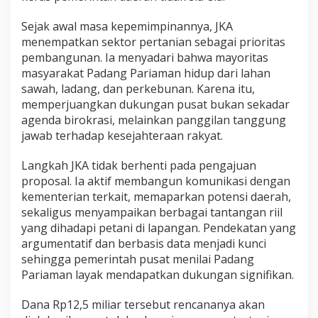
h
D
Sejak awal masa kepemimpinannya, JKA
u
menempatkan sektor pertanian sebagai prioritas
k
pembangunan. Ia menyadari bahwa mayoritas
u
masyarakat Padang Pariaman hidup dari lahan
n
g
sawah, ladang, dan perkebunan. Karena itu,
a
memperjuangkan dukungan pusat bukan sekadar
n
agenda birokrasi, melainkan panggilan tanggung
S
jawab terhadap kesejahteraan rakyat.
t
r
a
Langkah JKA tidak berhenti pada pengajuan
t
proposal. Ia aktif membangun komunikasi dengan
e
kementerian terkait, memaparkan potensi daerah,
g
sekaligus menyampaikan berbagai tantangan riil
i
yang dihadapi petani di lapangan. Pendekatan yang
s
P
argumentatif dan berbasis data menjadi kunci
e
sehingga pemerintah pusat menilai Padang
r
Pariaman layak mendapatkan dukungan signifikan.
t
a
Dana Rp12,5 miliar tersebut rencananya akan
n
i