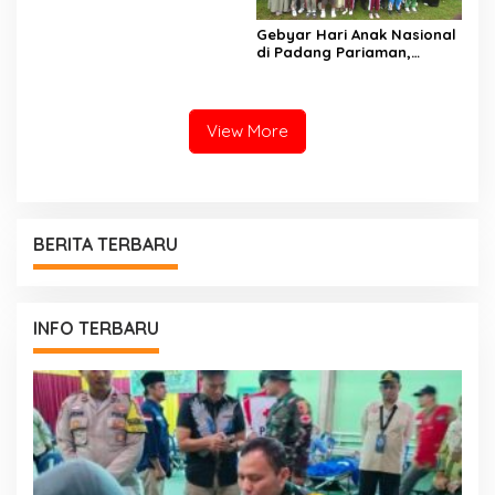
Indonesia Emas 2045
Gebyar Hari Anak Nasional
di Padang Pariaman,
Bunda PAUD Nita John
Kenedy Azis Dorong
Layanan PAUD Berkualitas
untuk Semua Anak
View More
BERITA TERBARU
INFO TERBARU