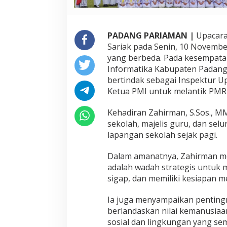
i
k
a
PADANG PARIAMAN |
Upacara
n
P
Sariak pada Senin, 10 Novemb
M
yang berbeda. Pada kesempatan
R
Informatika Kabupaten Padan
W
bertindak sebagai Inspektur Up
i
r
Ketua PMI untuk melantik PMR
a
S
Kehadiran Zahirman, S.Sos., MM
M
sekolah, majelis guru, dan sel
A
lapangan sekolah sejak pagi.
N
1
V
Dalam amanatnya, Zahirman m
I
adalah wadah strategis untuk 
I
sigap, dan memiliki kesiapan 
K
o
Ia juga menyampaikan penting
t
o
berlandaskan nilai kemanusiaa
sosial dan lingkungan yang se