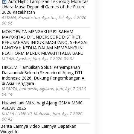
AutoFlight Tampilkan Teknologi Mobilitas
Udara Masa Depan di Games of the Future
2026 Kazakhstan
ASTANA, Kazakhstan, Agustus, Sel, Ags 4 2026
00.06
MONDEVITA MENGAKUISISI SAHAM
MAYORITAS DI UNDERSCORE DISTRICT,
PERUSAHAAN INDUK MAGLIANO, SEBAGAI
LANGKAH KEDUA DALAM MEMBANGUN
PLATFORM MEREK MEWAH ITALIA BARU
MILAN, Agustus, Jum, Ags 7 2026 09.32
HIKSEMI Tampilkan Solusi Penyimpanan
Data untuk Seluruh Skenario di Ajang DTI
Indonesia 2026, Dukung Pengembangan AI
di Asia Tenggara
JAKARTA, Indonesia, Agustus, Jum, Ags 7 2026
04.14
Huawei Jadi Mitra bagi Ajang GSMA M360
ASEAN 2026
KUALA LUMPUR, Malaysia, Jum, Ags 7 2026
00.42
Berita Lainnya
Video Lainnya
Dapatkan
Widget Ini