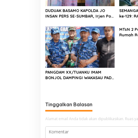
o
s
DUDUAK BASAMO KAPOLDA JO
SEMANGA
INSAN PERS SE-SUMBAR, Irjen Pol.
ke-129:
Djati Wiyoto Abadhy Dorong
Kolaborasi Polri dan Media Demi
MTsN 2 P
Kepentingan Masyarakat
Rumah R
Barat, Ka
Harus Me
Berkarak
Emas 20
PANGDAM XX/TUANKU IMAM
BONJOL DAMPINGI WAKASAU PADA
BHAKTI TNI AU KE-79 DI LANUD
SUTAN SJAHRIR
Tinggalkan Balasan
Alamat email Anda tidak akan dipublikasikan.
Ruas ya