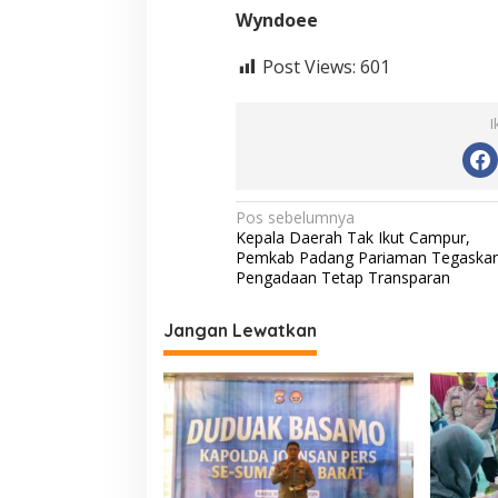
Wyndoee
Post Views:
601
I
N
Pos sebelumnya
Kepala Daerah Tak Ikut Campur,
a
Pemkab Padang Pariaman Tegaska
v
Pengadaan Tetap Transparan
i
Jangan Lewatkan
g
a
s
i
p