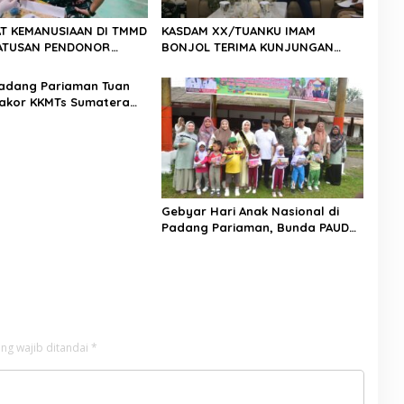
T KEMANUSIAAN DI TMMD
KASDAM XX/TUANKU IMAM
 RATUSAN PENDONOR
BONJOL TERIMA KUNJUNGAN
PENUHI KEBUTUHAAN STOK DARAH
SILATURAHMI ANGGOTA DPD RI H.
IRMAN GUSMAN, S.E., M.B.A., DI
adang Pariaman Tuan
MAKODAM
akor KKMTs Sumatera
kanwil: Digitalisasi
lahirkan Generasi
ter Menuju Indonesia
45
Gebyar Hari Anak Nasional di
Padang Pariaman, Bunda PAUD
Nita John Kenedy Azis Dorong
Layanan PAUD Berkualitas untuk
Semua Anak
ng wajib ditandai
*