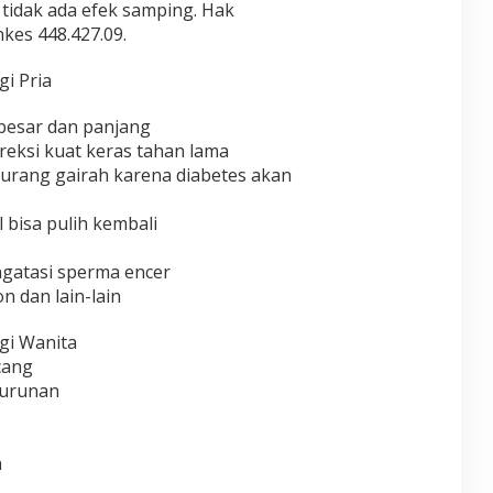
tidak ada efek samping. Hak
nkes 448.427.09.
i Pria
 besar dan panjang
reksi kuat keras tahan lama
 kurang gairah karena diabetes akan
 bisa pulih kembali
engatasi sperma encer
n dan lain-lain
gi Wanita
cang
turunan
n