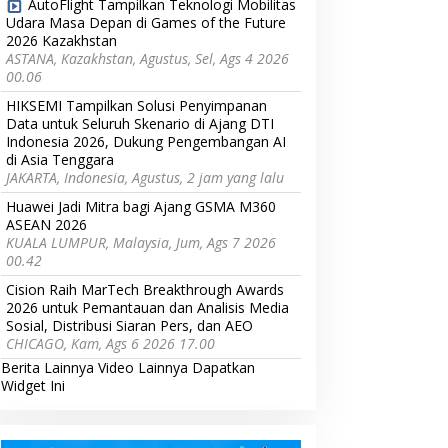
AutoFlight Tampilkan Teknologi Mobilitas
Udara Masa Depan di Games of the Future
2026 Kazakhstan
ASTANA, Kazakhstan, Agustus, Sel, Ags 4 2026
00.06
HIKSEMI Tampilkan Solusi Penyimpanan
Data untuk Seluruh Skenario di Ajang DTI
Indonesia 2026, Dukung Pengembangan AI
di Asia Tenggara
JAKARTA, Indonesia, Agustus, 2 jam yang lalu
Huawei Jadi Mitra bagi Ajang GSMA M360
ASEAN 2026
KUALA LUMPUR, Malaysia, Jum, Ags 7 2026
00.42
Cision Raih MarTech Breakthrough Awards
2026 untuk Pemantauan dan Analisis Media
Sosial, Distribusi Siaran Pers, dan AEO
CHICAGO, Kam, Ags 6 2026 17.00
Berita Lainnya
Video Lainnya
Dapatkan
Widget Ini