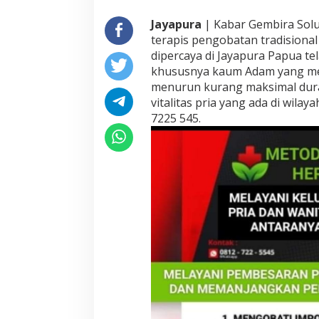
s
Jayapura
| Kabar Gembira Solus
a
t
terapis pengobatan tradisiona
P
dipercaya di Jayapura Papua 
e
khususnya kaum Adam yang mem
m
menurun kurang maksimal dura
b
e
vitalitas pria yang ada di wila
s
7225 545.
a
r
V
i
t
a
l
i
t
a
s
P
a
p
u
a