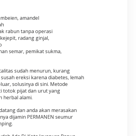
 ambeien, amandel
ah
ak rabun tanpa operasi
ejepit, radang ginjal,
o
ihan semar, pemikat sukma,
talitas sudah menurun, kurang
o, susah ereksi karena diabetes, lemah
eluar, solusinya di sini. Metode
 totok pijat dan urut yang
 herbal alami.
 datang dan anda akan merasakan
ilnya dijamin PERMANEN seumur
mping.