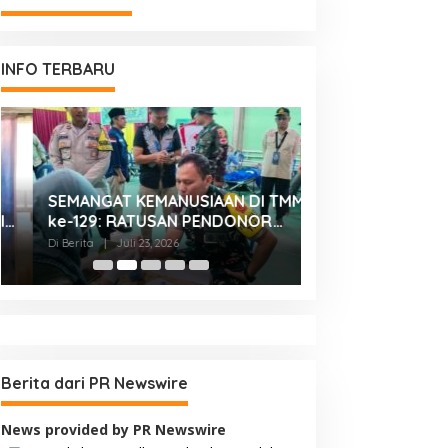
INFO TERBARU
SEMANGAT KEMANUSIAAN DI TMMD
KASDAM XX/TUA
ke-129: RATUSAN PENDONOR
BONJOL TERIMA
PENUHI KEBUTUHAAN STOK DARAH
SILATURAHMI AN
Di Berita
|
Juli 23, 2026
Di Berita
|
Juli 23, 2026
IRMAN GUSMAN, S.
MAKODAM
Berita dari PR Newswire
News provided by PR Newswire