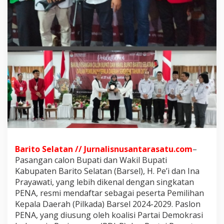
a
n
W
a
k
i
l
B
u
p
a
t
i
B
a
r
Barito Selatan // Jurnalisnusantarasatu.com
–
s
e
Pasangan calon Bupati dan Wakil Bupati
l
Kabupaten Barito Selatan (Barsel), H. Pe’i dan Ina
,
Prayawati, yang lebih dikenal dengan singkatan
P
PENA, resmi mendaftar sebagai peserta Pemilihan
E
Kepala Daerah (Pilkada) Barsel 2024-2029. Paslon
N
A
PENA, yang diusung oleh koalisi Partai Demokrasi
,