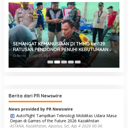
SEMANGAT KEMANUSIAAN DI TMMD ke-129:
K
RATUSAN PENDONOR PENUHI KEBUTUHAAN
K
STOK DARAH
H
Di Berita
|
Juli 23, 2026
Di
Berita dari PR Newswire
News provided by PR Newswire
AutoFlight Tampilkan Teknologi Mobilitas Udara Masa
Depan di Games of the Future 2026 Kazakhstan
ASTANA, Kazakhstan, Agustus, Sel, Ags 4 2026 00.06