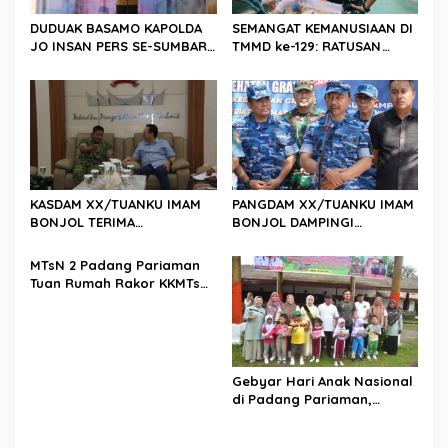
o
DUDUAK BASAMO KAPOLDA
SEMANGAT KEMANUSIAAN DI
s
JO INSAN PERS SE-SUMBAR,
TMMD ke-129: RATUSAN
Irjen Pol. Djati Wiyoto
PENDONOR PENUHI
Abadhy Dorong Kolaborasi
KEBUTUHAAN STOK DARAH
Polri dan Media Demi
Kepentingan Masyarakat
KASDAM XX/TUANKU IMAM
PANGDAM XX/TUANKU IMAM
BONJOL TERIMA
BONJOL DAMPINGI
KUNJUNGAN SILATURAHMI
WAKASAU PADA BHAKTI TNI
ANGGOTA DPD RI H. IRMAN
AU KE-79 DI LANUD SUTAN
MTsN 2 Padang Pariaman
GUSMAN, S.E., M.B.A., DI
SJAHRIR
Tuan Rumah Rakor KKMTs
MAKODAM
Sumatera Barat, Kakanwil:
Digitalisasi Harus
Melahirkan Generasi
Berkarakter Menuju
Indonesia Emas 2045
Gebyar Hari Anak Nasional
di Padang Pariaman,
Bunda PAUD Nita John
Kenedy Azis Dorong