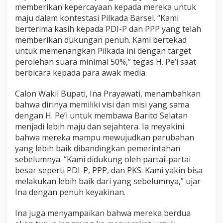
memberikan kepercayaan kepada mereka untuk
S
e
maju dalam kontestasi Pilkada Barsel. “Kami
l
berterima kasih kepada PDI-P dan PPP yang telah
a
memberikan dukungan penuh. Kami bertekad
t
untuk memenangkan Pilkada ini dengan target
a
perolehan suara minimal 50%,” tegas H. Pe’i saat
n
berbicara kepada para awak media.
Calon Wakil Bupati, Ina Prayawati, menambahkan
bahwa dirinya memiliki visi dan misi yang sama
dengan H. Pe’i untuk membawa Barito Selatan
menjadi lebih maju dan sejahtera. Ia meyakini
bahwa mereka mampu mewujudkan perubahan
yang lebih baik dibandingkan pemerintahan
sebelumnya. “Kami didukung oleh partai-partai
besar seperti PDI-P, PPP, dan PKS. Kami yakin bisa
melakukan lebih baik dari yang sebelumnya,” ujar
Ina dengan penuh keyakinan.
Ina juga menyampaikan bahwa mereka berdua