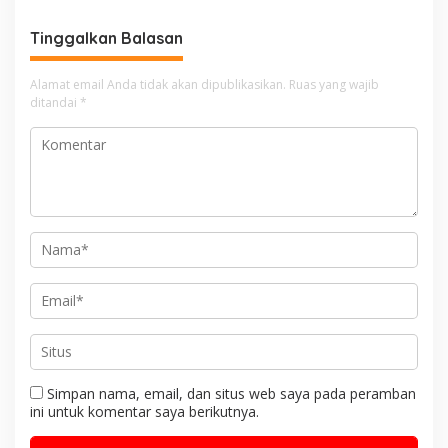
Layanan PAUD Berkualitas
untuk Semua Anak
Tinggalkan Balasan
Alamat email Anda tidak akan dipublikasikan.
Ruas yang wajib
ditandai
*
Simpan nama, email, dan situs web saya pada peramban
ini untuk komentar saya berikutnya.