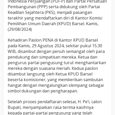
Indonesia Perjuangan (PDI-P) dan Partai Persatuan
R
Pembangunan (PPP) serta didukung oleh Partai
e
Keadilan Sejahtera (PKS), menjadi pasangan
s
m
terakhir yang mendaftarkan diri di Kantor Komisi
i
Pemilihan Umum Daerah (KPUD) Barsel. Kamis,
M
(29/08/2024)
e
n
Kehadiran Paslon PENA di Kantor KPUD Barsel
d
a
pada Kamis, 29 Agustus 2024, sekitar pukul 15.30
f
WIB, disambut dengan penuh semangat oleh para
t
pendukung dan simpatisan mereka. Ketua dan
a
pengurus partai pengusung turut menghantarkan
r
mereka dengan suasana meriah. Kedua paslon
D
i
disambut langsung oleh Ketua KPUD Barsel
K
beserta komisioner, yang memberikan sambutan
P
hangat dengan mengalungkan slempang sebagai
U
simbol dukungan dan pengharapan.
B
a
r
Setelah proses pendaftaran selesai, H. Pe’i, calon
i
Bupati, menyampaikan rasa terima kasihnya
t
kepada partai-partai pengusung yang telah
o