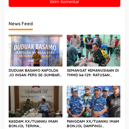
News Feed
DUDUAK BASAMO KAPOLDA
SEMANGAT KEMANUSIAAN DI
JO INSAN PERS SE-SUMBAR,
TMMD ke-129: RATUSAN
Irjen Pol. Djati Wiyoto
PENDONOR PENUHI
Abadhy Dorong Kolaborasi
KEBUTUHAAN STOK DARAH
Polri dan Media Demi
Kepentingan Masyarakat
KASDAM XX/TUANKU IMAM
PANGDAM XX/TUANKU IMAM
BONJOL TERIMA
BONJOL DAMPINGI