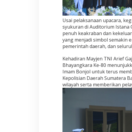
-
8
0
Usai pelaksanaan upacara, keg
d
syukuran di Auditorium Istana
i
I
penuh keakraban dan kekeluar
s
yang menjadi simbol semakin e
t
pemerintah daerah, dan selur
a
n
Kehadiran Mayjen TNI Arief Ga
a
G
Bhayangkara Ke-80 menunjuk
u
Imam Bonjol untuk terus memb
b
Kepolisian Daerah Sumatera B
e
wilayah serta memberikan pela
r
n
u
r
S
u
m
a
t