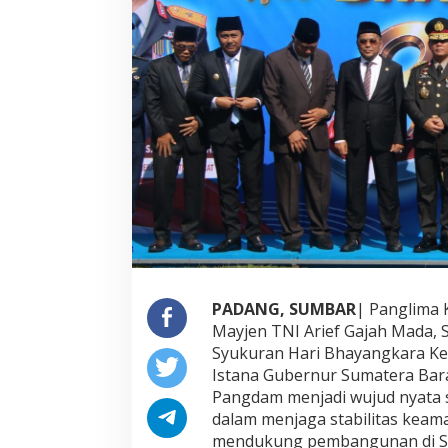
B
e
r
s
a
m
a
F
o
r
k
o
p
i
m
d
a
PADANG, SUMBAR
| Panglima
H
Mayjen TNI Arief Gajah Mada, S
a
Syukuran Hari Bhayangkara Ke-
d
Istana Gubernur Sumatera Barat
i
r
Pangdam menjadi wujud nyata so
i
dalam menjaga stabilitas keama
P
mendukung pembangunan di Su
e