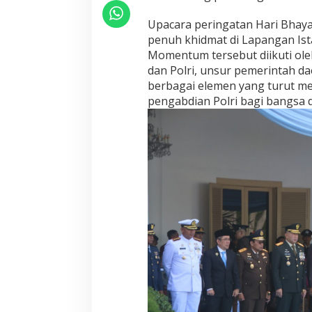
r
Upacara peringatan Hari Bhay
i
n
penuh khidmat di Lapangan Is
g
Momentum tersebut diikuti ole
a
dan Polri, unsur pemerintah da
t
berbagai elemen yang turut 
a
n
pengabdian Polri bagi bangsa 
H
a
r
i
B
h
a
y
a
n
g
k
a
r
a
K
e