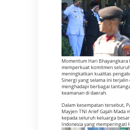
e
r
a
B
a
r
a
t
Momentum Hari Bhayangkara K
memperkuat komitmen seluru
meningkatkan kualitas pengab
Sinergi yang selama ini terjal
menghadapi berbagai tantang
keamanan di daerah.
Dalam kesempatan tersebut, 
Mayjen TNI Arief Gajah Mada 
kepada seluruh keluarga besar
Indonesia yang memperingati 