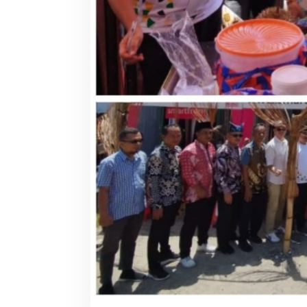
k
a
n
N
i
t
a
A
z
i
s
d
i
K
a
m
p
u
a
n
g
G
a
l
a