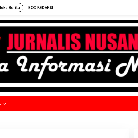
deks Berita
BOX REDAKSI
s