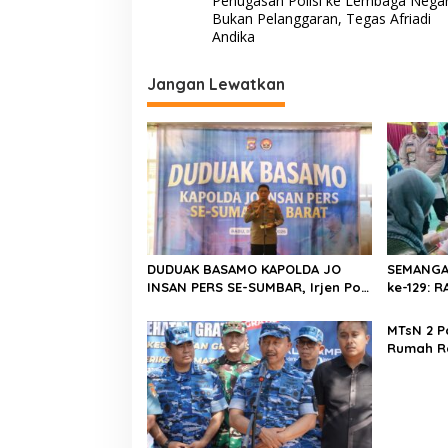
Penugasan Polisi ke Lembaga Nega
a
Bukan Pelanggaran, Tegas Afriadi
v
Andika
i
Jangan Lewatkan
g
a
s
i
p
o
s
DUDUAK BASAMO KAPOLDA JO
SEMANGA
INSAN PERS SE-SUMBAR, Irjen Pol.
ke-129:
Djati Wiyoto Abadhy Dorong
Kolaborasi Polri dan Media Demi
MTsN 2 P
Kepentingan Masyarakat
Rumah R
Barat, Ka
Harus Me
Berkarak
Emas 20