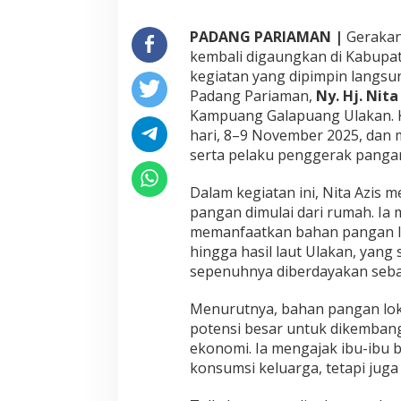
p
u
PADANG PARIAMAN |
Gerakan
a
kembali digaungkan di Kabupa
n
kegiatan yang dipimpin langs
g
Padang Pariaman,
Ny. Hj. Nita
U
l
Kampuang Galapuang Ulakan. K
a
hari, 8–9 November 2025, dan 
k
serta pelaku penggerak pangan
a
n
Dalam kegiatan ini, Nita Azis
pangan dimulai dari rumah. I
memanfaatkan bahan pangan lok
hingga hasil laut Ulakan, yan
sepenuhnya diberdayakan seba
Menurutnya, bahan pangan lokal 
potensi besar untuk dikembang
ekonomi. Ia mengajak ibu-ibu b
konsumsi keluarga, tetapi jug