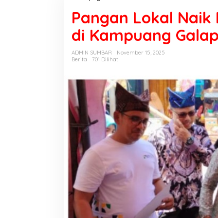
a
Pangan Lokal Naik 
n
g
di Kampuang Gala
a
n
L
ADMIN SUMBAR
November 15, 2025
o
Berita
701 Dilihat
k
a
l
N
a
i
k
K
e
l
a
s
:
G
e
b
r
a