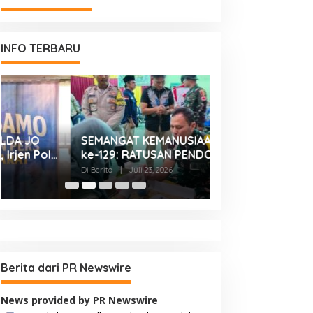
INFO TERBARU
SEMANGAT KEMANUSIAAN DI TMMD
KASDAM XX/TUA
ke-129: RATUSAN PENDONOR
BONJOL TERIMA
PENUHI KEBUTUHAAN STOK DARAH
SILATURAHMI AN
Di Berita
|
Juli 23, 2026
Di Berita
|
Juli 23, 2026
IRMAN GUSMAN, S.
MAKODAM
Berita dari PR Newswire
News provided by PR Newswire