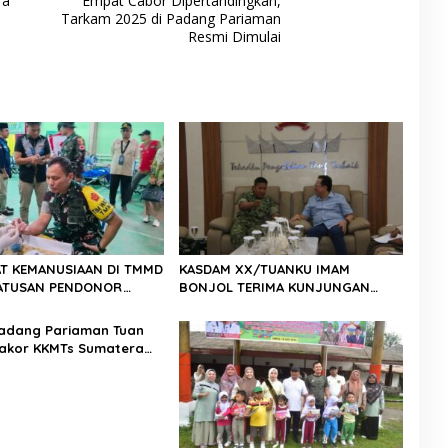
ra
Empat Cabor Dipertandingkan,
Tarkam 2025 di Padang Pariaman
Resmi Dimulai
T KEMANUSIAAN DI TMMD
KASDAM XX/TUANKU IMAM
 RATUSAN PENDONOR
BONJOL TERIMA KUNJUNGAN
PENUHI KEBUTUHAAN STOK DARAH
SILATURAHMI ANGGOTA DPD RI H.
IRMAN GUSMAN, S.E., M.B.A., DI
adang Pariaman Tuan
MAKODAM
akor KKMTs Sumatera
kanwil: Digitalisasi
lahirkan Generasi
ter Menuju Indonesia
45