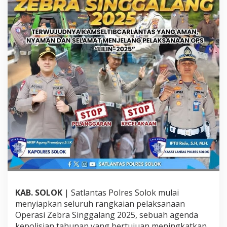
o
l
r
e
s
d
a
n
K
a
s
a
t
L
a
n
t
a
s
F
o
KAB. SOLOK
| Satlantas Polres Solok mulai
k
menyiapkan seluruh rangkaian pelaksanaan
u
Operasi Zebra Singgalang 2025, sebuah agenda
s
T
kepolisian tahunan yang bertujuan meningkatkan