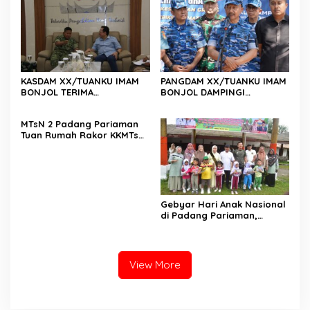
Polri dan Media Demi
Kepentingan Masyarakat
KASDAM XX/TUANKU IMAM
PANGDAM XX/TUANKU IMAM
BONJOL TERIMA
BONJOL DAMPINGI
KUNJUNGAN SILATURAHMI
WAKASAU PADA BHAKTI TNI
ANGGOTA DPD RI H. IRMAN
AU KE-79 DI LANUD SUTAN
MTsN 2 Padang Pariaman
GUSMAN, S.E., M.B.A., DI
SJAHRIR
Tuan Rumah Rakor KKMTs
MAKODAM
Sumatera Barat, Kakanwil:
Digitalisasi Harus
Melahirkan Generasi
Berkarakter Menuju
Indonesia Emas 2045
Gebyar Hari Anak Nasional
di Padang Pariaman,
Bunda PAUD Nita John
Kenedy Azis Dorong
Layanan PAUD Berkualitas
untuk Semua Anak
View More