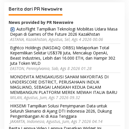
Berita dari PR Newswire
News provided by PR Newswire
AutoFlight Tampilkan Teknologi Mobilitas Udara Masa
Depan di Games of the Future 2026 Kazakhstan
ASTANA, Kazakhstan, Agustus, Sel, Ags 4 2026 00.06
Eightco Holdings (NASDAQ: ORBS) Melaporkan Total
Kepemilikan Sekitar US$378 Juta, Mencakup OpenAI,
Beast Industries, Lebih dari 16.000 ETH, dan Hampir 302
Juta Token WLD
EASTON, Pennsylvania, Sab, Ags 8 2026 01.28
MONDEVITA MENGAKUISISI SAHAM MAYORITAS DI
UNDERSCORE DISTRICT, PERUSAHAAN INDUK
MAGLIANO, SEBAGAI LANGKAH KEDUA DALAM
MEMBANGUN PLATFORM MEREK MEWAH ITALIA BARU
MILAN, Agustus, Jum, Ags 7 2026 09.32
HIKSEMI Tampilkan Solusi Penyimpanan Data untuk
Seluruh Skenario di Ajang DTI Indonesia 2026, Dukung
Pengembangan AI di Asia Tenggara
JAKARTA, Indonesia, Agustus, Jum, Ags 7 2026 04.14
Berita Lainnya
Video Lainnya
Dapatkan Widget Ini