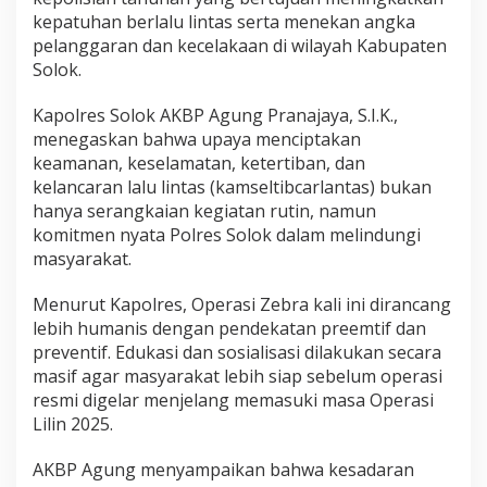
e
kepatuhan berlalu lintas serta menekan angka
k
pelanggaran dan kecelakaan di wilayah Kabupaten
a
Solok.
n
P
e
Kapolres Solok AKBP Agung Pranajaya, S.I.K.,
l
menegaskan bahwa upaya menciptakan
a
keamanan, keselamatan, ketertiban, dan
n
kelancaran lalu lintas (kamseltibcarlantas) bukan
g
hanya serangkaian kegiatan rutin, namun
g
a
komitmen nyata Polres Solok dalam melindungi
r
masyarakat.
a
n
Menurut Kapolres, Operasi Zebra kali ini dirancang
d
lebih humanis dengan pendekatan preemtif dan
a
n
preventif. Edukasi dan sosialisasi dilakukan secara
K
masif agar masyarakat lebih siap sebelum operasi
e
resmi digelar menjelang memasuki masa Operasi
c
Lilin 2025.
e
l
a
AKBP Agung menyampaikan bahwa kesadaran
k