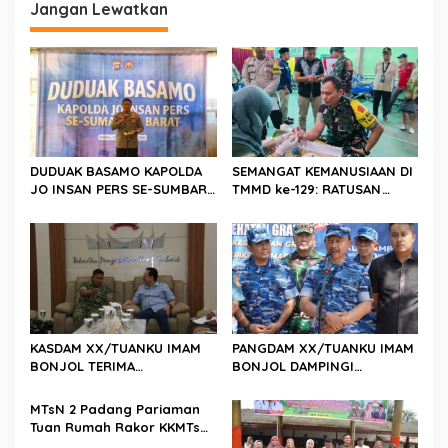
g
Jangan Lewatkan
a
s
i
p
o
s
DUDUAK BASAMO KAPOLDA
SEMANGAT KEMANUSIAAN DI
JO INSAN PERS SE-SUMBAR,
TMMD ke-129: RATUSAN
Irjen Pol. Djati Wiyoto
PENDONOR PENUHI
Abadhy Dorong Kolaborasi
KEBUTUHAAN STOK DARAH
Polri dan Media Demi
Kepentingan Masyarakat
KASDAM XX/TUANKU IMAM
PANGDAM XX/TUANKU IMAM
BONJOL TERIMA
BONJOL DAMPINGI
KUNJUNGAN SILATURAHMI
WAKASAU PADA BHAKTI TNI
ANGGOTA DPD RI H. IRMAN
AU KE-79 DI LANUD SUTAN
MTsN 2 Padang Pariaman
GUSMAN, S.E., M.B.A., DI
SJAHRIR
Tuan Rumah Rakor KKMTs
MAKODAM
Sumatera Barat, Kakanwil: