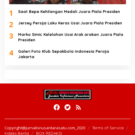
1
Saat Bepe Kehilangan Medali Juara Piala Presiden
2
Jersey Persija Laku Keras Usai Juara Piala Presiden
3
Marko Simic Kelelahan Usai Arak arakan Juara Piala
Presiden
4
Galeri Foto Klub Sepakbola Indonesia Persija
Jakarta
Copyright@Jurnalisnusantarasatu.com_2020
Terms of Service
Indeks Berita
BOX REDAKSI