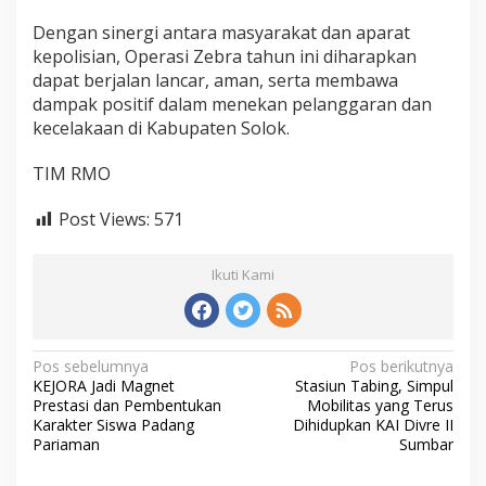
Dengan sinergi antara masyarakat dan aparat
kepolisian, Operasi Zebra tahun ini diharapkan
dapat berjalan lancar, aman, serta membawa
dampak positif dalam menekan pelanggaran dan
kecelakaan di Kabupaten Solok.
TIM RMO
Post Views:
571
Ikuti Kami
N
Pos sebelumnya
Pos berikutnya
KEJORA Jadi Magnet
Stasiun Tabing, Simpul
a
Prestasi dan Pembentukan
Mobilitas yang Terus
v
Karakter Siswa Padang
Dihidupkan KAI Divre II
Pariaman
Sumbar
i