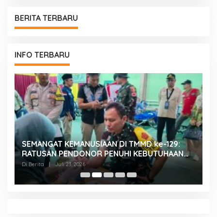
BERITA TERBARU
INFO TERBARU
SEMANGAT KEMANUSIAAN DI TMMD ke-129:
K
RATUSAN PENDONOR PENUHI KEBUTUHAAN
K
STOK DARAH
H
Di Berita
|
Juli 23, 2026
Di