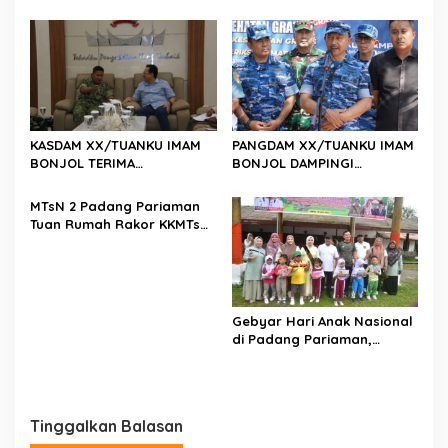
Irjen Pol. Djati Wiyoto
PENDONOR PENUHI
Abadhy Dorong Kolaborasi
KEBUTUHAAN STOK DARAH
Polri dan Media Demi
Kepentingan Masyarakat
KASDAM XX/TUANKU IMAM
PANGDAM XX/TUANKU IMAM
BONJOL TERIMA
BONJOL DAMPINGI
KUNJUNGAN SILATURAHMI
WAKASAU PADA BHAKTI TNI
ANGGOTA DPD RI H. IRMAN
AU KE-79 DI LANUD SUTAN
MTsN 2 Padang Pariaman
GUSMAN, S.E., M.B.A., DI
SJAHRIR
Tuan Rumah Rakor KKMTs
MAKODAM
Sumatera Barat, Kakanwil:
Digitalisasi Harus
Melahirkan Generasi
Berkarakter Menuju
Indonesia Emas 2045
Gebyar Hari Anak Nasional
di Padang Pariaman,
Bunda PAUD Nita John
Kenedy Azis Dorong
Layanan PAUD Berkualitas
untuk Semua Anak
Tinggalkan Balasan