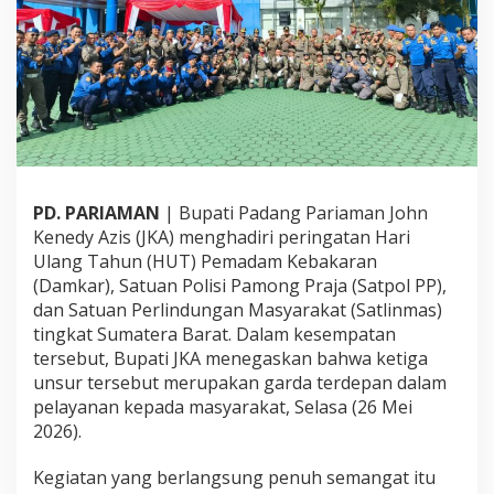
S
a
t
p
o
l
P
P
s
e
PD. PARIAMAN
| Bupati Padang Pariaman John
-
S
Kenedy Azis (JKA) menghadiri peringatan Hari
u
Ulang Tahun (HUT) Pemadam Kebakaran
m
(Damkar), Satuan Polisi Pamong Praja (Satpol PP),
b
dan Satuan Perlindungan Masyarakat (Satlinmas)
a
r
tingkat Sumatera Barat. Dalam kesempatan
,
tersebut, Bupati JKA menegaskan bahwa ketiga
B
unsur tersebut merupakan garda terdepan dalam
u
pelayanan kepada masyarakat, Selasa (26 Mei
p
2026).
a
t
i
Kegiatan yang berlangsung penuh semangat itu
J