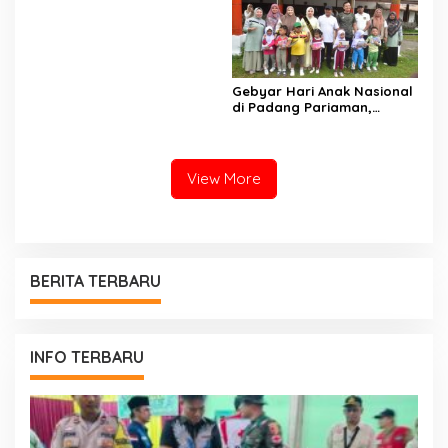
Sumatera Barat, Kakanwil:
Digitalisasi Harus
Melahirkan Generasi
Berkarakter Menuju
Indonesia Emas 2045
Gebyar Hari Anak Nasional
di Padang Pariaman,
Bunda PAUD Nita John
Kenedy Azis Dorong
Layanan PAUD Berkualitas
untuk Semua Anak
View More
BERITA TERBARU
INFO TERBARU