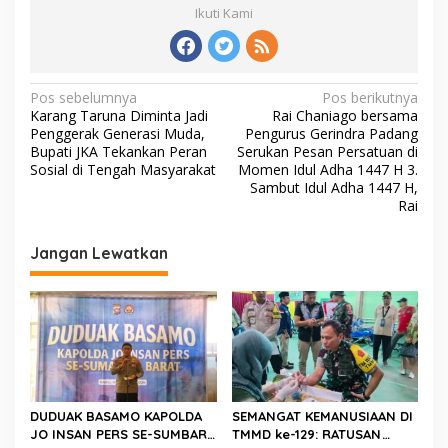
Ikuti Kami
N
Pos sebelumnya
Pos berikutnya
Karang Taruna Diminta Jadi
Rai Chaniago bersama
a
Penggerak Generasi Muda,
Pengurus Gerindra Padang
v
Bupati JKA Tekankan Peran
Serukan Pesan Persatuan di
Sosial di Tengah Masyarakat
Momen Idul Adha 1447 H 3.
i
Sambut Idul Adha 1447 H,
Rai
g
a
Jangan Lewatkan
s
i
p
o
s
DUDUAK BASAMO KAPOLDA
SEMANGAT KEMANUSIAAN DI
JO INSAN PERS SE-SUMBAR,
TMMD ke-129: RATUSAN