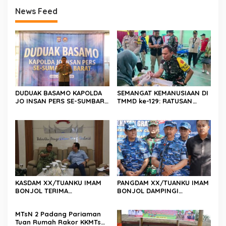
News Feed
DUDUAK BASAMO KAPOLDA
SEMANGAT KEMANUSIAAN DI
JO INSAN PERS SE-SUMBAR,
TMMD ke-129: RATUSAN
Irjen Pol. Djati Wiyoto
PENDONOR PENUHI
Abadhy Dorong Kolaborasi
KEBUTUHAAN STOK DARAH
Polri dan Media Demi
Kepentingan Masyarakat
KASDAM XX/TUANKU IMAM
PANGDAM XX/TUANKU IMAM
BONJOL TERIMA
BONJOL DAMPINGI
KUNJUNGAN SILATURAHMI
WAKASAU PADA BHAKTI TNI
ANGGOTA DPD RI H. IRMAN
AU KE-79 DI LANUD SUTAN
MTsN 2 Padang Pariaman
GUSMAN, S.E., M.B.A., DI
SJAHRIR
Tuan Rumah Rakor KKMTs
MAKODAM