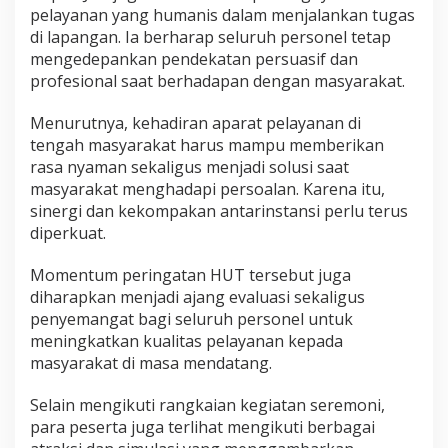
pelayanan yang humanis dalam menjalankan tugas
a
n
di lapangan. Ia berharap seluruh personel tetap
a
mengedepankan pendekatan persuasif dan
n
profesional saat berhadapan dengan masyarakat.
H
u
Menurutnya, kehadiran aparat pelayanan di
m
a
tengah masyarakat harus mampu memberikan
n
rasa nyaman sekaligus menjadi solusi saat
i
masyarakat menghadapi persoalan. Karena itu,
s
sinergi dan kekompakan antarinstansi perlu terus
u
diperkuat.
n
t
u
Momentum peringatan HUT tersebut juga
k
diharapkan menjadi ajang evaluasi sekaligus
R
penyemangat bagi seluruh personel untuk
a
meningkatkan kualitas pelayanan kepada
k
y
masyarakat di masa mendatang.
a
t
Selain mengikuti rangkaian kegiatan seremoni,
para peserta juga terlihat mengikuti berbagai