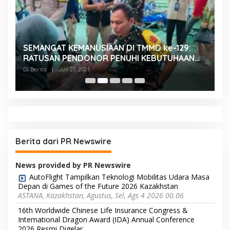
SEMANGAT KEMANUSIAAN DI TMMD ke-129:
K
RATUSAN PENDONOR PENUHI KEBUTUHAAN
K
STOK DARAH
H
Di Berita
|
Juli 23, 2026
Di
Berita dari PR Newswire
News provided by PR Newswire
AutoFlight Tampilkan Teknologi Mobilitas Udara Masa
Depan di Games of the Future 2026 Kazakhstan
ASTANA, Kazakhstan, Agustus, Sel, Ags 4 2026 00.06
16th Worldwide Chinese Life Insurance Congress &
International Dragon Award (IDA) Annual Conference
2026 Resmi Digelar