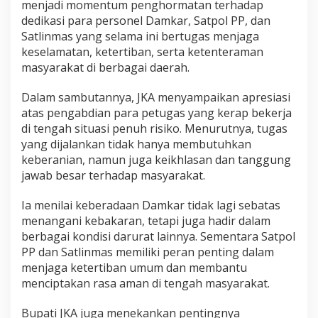
menjadi momentum penghormatan terhadap
K
dedikasi para personel Damkar, Satpol PP, dan
A
Satlinmas yang selama ini bertugas menjaga
T
e
keselamatan, ketertiban, serta ketenteraman
k
masyarakat di berbagai daerah.
a
n
Dalam sambutannya, JKA menyampaikan apresiasi
k
atas pengabdian para petugas yang kerap bekerja
a
n
di tengah situasi penuh risiko. Menurutnya, tugas
P
yang dijalankan tidak hanya membutuhkan
e
keberanian, namun juga keikhlasan dan tanggung
n
jawab besar terhadap masyarakat.
t
i
n
Ia menilai keberadaan Damkar tidak lagi sebatas
g
menangani kebakaran, tetapi juga hadir dalam
n
berbagai kondisi darurat lainnya. Sementara Satpol
y
PP dan Satlinmas memiliki peran penting dalam
a
P
menjaga ketertiban umum dan membantu
e
menciptakan rasa aman di tengah masyarakat.
l
a
Bupati JKA juga menekankan pentingnya
y