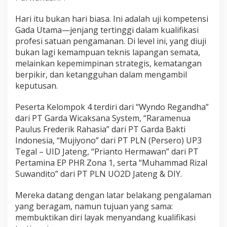
m
a
Hari itu bukan hari biasa. Ini adalah uji kompetensi
Gada Utama—jenjang tertinggi dalam kualifikasi
profesi satuan pengamanan. Di level ini, yang diuji
bukan lagi kemampuan teknis lapangan semata,
melainkan kepemimpinan strategis, kematangan
berpikir, dan ketangguhan dalam mengambil
keputusan.
Peserta Kelompok 4 terdiri dari “Wyndo Regandha”
dari PT Garda Wicaksana System, “Raramenua
Paulus Frederik Rahasia” dari PT Garda Bakti
Indonesia, “Mujiyono” dari PT PLN (Persero) UP3
Tegal – UID Jateng, “Prianto Hermawan” dari PT
Pertamina EP PHR Zona 1, serta “Muhammad Rizal
Suwandito” dari PT PLN UO2D Jateng & DIY.
Mereka datang dengan latar belakang pengalaman
yang beragam, namun tujuan yang sama:
membuktikan diri layak menyandang kualifikasi