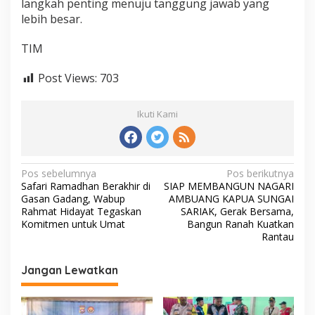
langkah penting menuju tanggung jawab yang
lebih besar.
TIM
Post Views:
703
Ikuti Kami
N
Pos sebelumnya
Pos berikutnya
Safari Ramadhan Berakhir di
SIAP MEMBANGUN NAGARI
a
Gasan Gadang, Wabup
AMBUANG KAPUA SUNGAI
v
Rahmat Hidayat Tegaskan
SARIAK, Gerak Bersama,
Komitmen untuk Umat
Bangun Ranah Kuatkan
i
Rantau
g
Jangan Lewatkan
a
s
i