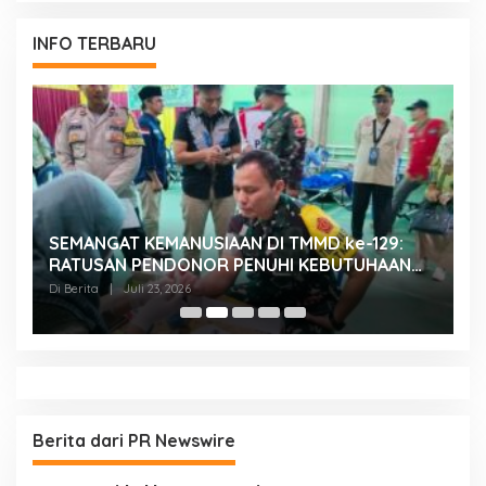
INFO TERBARU
SEMANGAT KEMANUSIAAN DI TMMD ke-129:
K
RATUSAN PENDONOR PENUHI KEBUTUHAAN
K
STOK DARAH
H
Di Berita
|
Juli 23, 2026
Di
Berita dari PR Newswire