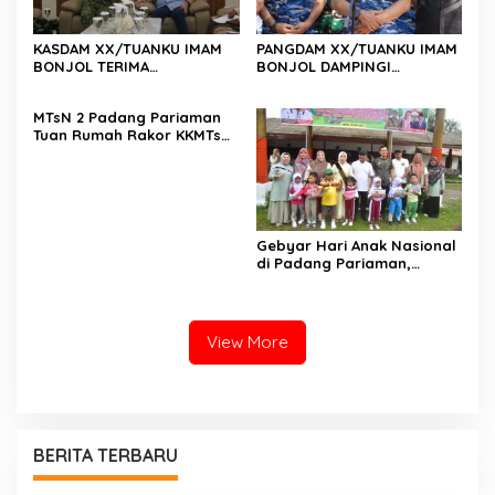
KASDAM XX/TUANKU IMAM
PANGDAM XX/TUANKU IMAM
BONJOL TERIMA
BONJOL DAMPINGI
KUNJUNGAN SILATURAHMI
WAKASAU PADA BHAKTI TNI
ANGGOTA DPD RI H. IRMAN
AU KE-79 DI LANUD SUTAN
MTsN 2 Padang Pariaman
GUSMAN, S.E., M.B.A., DI
SJAHRIR
Tuan Rumah Rakor KKMTs
MAKODAM
Sumatera Barat, Kakanwil:
Digitalisasi Harus
Melahirkan Generasi
Berkarakter Menuju
Indonesia Emas 2045
Gebyar Hari Anak Nasional
di Padang Pariaman,
Bunda PAUD Nita John
Kenedy Azis Dorong
Layanan PAUD Berkualitas
untuk Semua Anak
View More
BERITA TERBARU