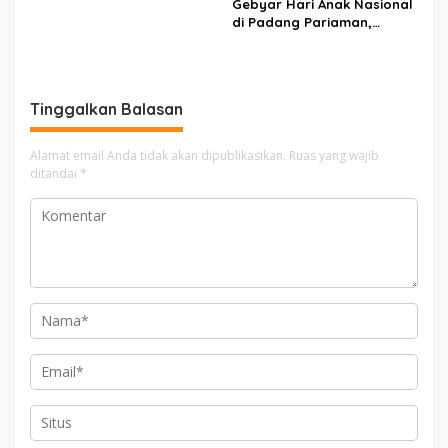
Gebyar Hari Anak Nasional
di Padang Pariaman,
Bunda PAUD Nita John
Kenedy Azis Dorong
Layanan PAUD Berkualitas
untuk Semua Anak
Tinggalkan Balasan
Alamat email Anda tidak akan dipublikasikan.
Ruas yang wajib
ditandai
*