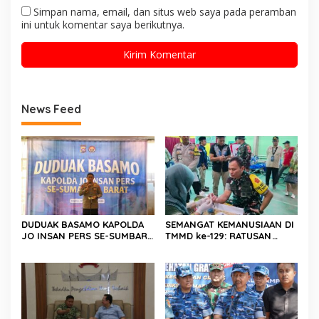
Simpan nama, email, dan situs web saya pada peramban
ini untuk komentar saya berikutnya.
News Feed
DUDUAK BASAMO KAPOLDA
SEMANGAT KEMANUSIAAN DI
JO INSAN PERS SE-SUMBAR,
TMMD ke-129: RATUSAN
Irjen Pol. Djati Wiyoto
PENDONOR PENUHI
Abadhy Dorong Kolaborasi
KEBUTUHAAN STOK DARAH
Polri dan Media Demi
Kepentingan Masyarakat