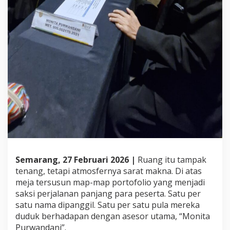
e
s
i
o
n
a
l
i
s
m
e
P
e
s
e
r
t
Semarang, 27 Februari 2026 |
Ruang itu tampak
a
tenang, tetapi atmosfernya sarat makna. Di atas
G
meja tersusun map-map portofolio yang menjadi
a
d
saksi perjalanan panjang para peserta. Satu per
a
satu nama dipanggil. Satu per satu pula mereka
U
duduk berhadapan dengan asesor utama, “Monita
t
Purwandani”.
a