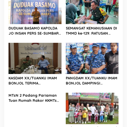
p
o
s
DUDUAK BASAMO KAPOLDA
SEMANGAT KEMANUSIAAN DI
JO INSAN PERS SE-SUMBAR,
TMMD ke-129: RATUSAN
Irjen Pol. Djati Wiyoto
PENDONOR PENUHI
Abadhy Dorong Kolaborasi
KEBUTUHAAN STOK DARAH
Polri dan Media Demi
Kepentingan Masyarakat
KASDAM XX/TUANKU IMAM
PANGDAM XX/TUANKU IMAM
BONJOL TERIMA
BONJOL DAMPINGI
KUNJUNGAN SILATURAHMI
WAKASAU PADA BHAKTI TNI
ANGGOTA DPD RI H. IRMAN
AU KE-79 DI LANUD SUTAN
MTsN 2 Padang Pariaman
GUSMAN, S.E., M.B.A., DI
SJAHRIR
Tuan Rumah Rakor KKMTs
MAKODAM
Sumatera Barat, Kakanwil:
Digitalisasi Harus
Melahirkan Generasi
Berkarakter Menuju
Indonesia Emas 2045