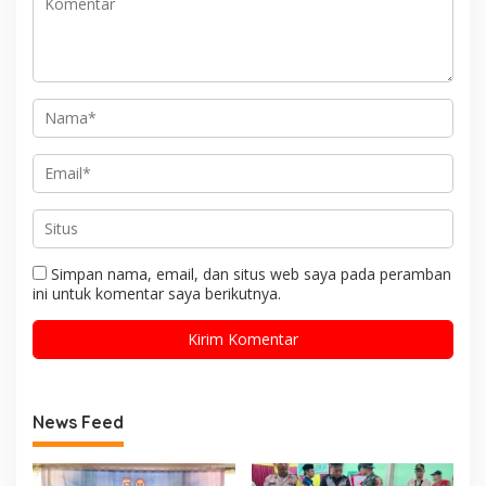
Simpan nama, email, dan situs web saya pada peramban
ini untuk komentar saya berikutnya.
News Feed