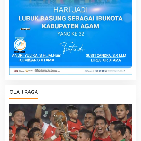
OLAH RAGA