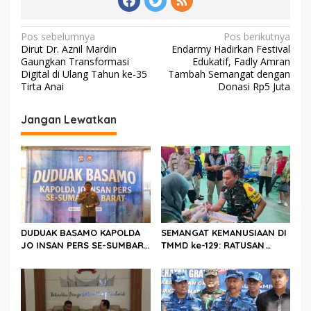
N
Pos sebelumnya
Pos berikutnya
Dirut Dr. Aznil Mardin
Endarmy Hadirkan Festival
a
Gaungkan Transformasi
Edukatif, Fadly Amran
v
Digital di Ulang Tahun ke-35
Tambah Semangat dengan
Tirta Anai
Donasi Rp5 Juta
i
g
Jangan Lewatkan
a
s
i
p
o
s
DUDUAK BASAMO KAPOLDA
SEMANGAT KEMANUSIAAN DI
JO INSAN PERS SE-SUMBAR,
TMMD ke-129: RATUSAN
Irjen Pol. Djati Wiyoto
PENDONOR PENUHI
Abadhy Dorong Kolaborasi
KEBUTUHAAN STOK DARAH
Polri dan Media Demi
Kepentingan Masyarakat