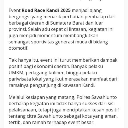
Event
Road Race Kandi 2025
menjadi ajang
bergengsi yang menarik perhatian pembalap dari
berbagai daerah di Sumatera Barat dan luar
provinsi. Selain adu cepat di lintasan, kegiatan ini
juga menjadi momentum membangkitkan
semangat sportivitas generasi muda di bidang
otomotif.
Tak hanya itu, event ini turut memberikan dampak
positif bagi ekonomi daerah. Banyak pelaku
UMKM, pedagang kuliner, hingga pelaku
pariwisata lokal yang ikut merasakan manfaat dari
ramainya pengunjung di kawasan Kandi.
Melalui kesiapan yang matang, Polres Sawahlunto
berharap kegiatan ini tidak hanya sukses dari sisi
pelaksanaan, tetapi juga menciptakan kesan positif
tentang citra Sawahlunto sebagai kota yang aman,
tertib, dan ramah terhadap event besar.