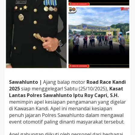
u
R
o
y
C
a
p
r
i
T
e
g
a
s
k
Sawahlunto |
Ajang balap motor
Road Race Kandi
a
2025
siap menggelegar! Sabtu (25/10/2025),
Kasat
n
Lantas Polres Sawahlunto Iptu Roy Capri, S.H.
K
memimpin apel kesiapan pengamanan yang digelar
e
s
di Kawasan Kandi. Apel ini menandai kesiapan
i
penuh jajaran Polres Sawahlunto dalam mengawal
a
event otomotif paling dinanti masyarakat tersebut.
p
a
Apel gabungan diikuti oleh personel dari berbagai
n