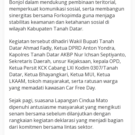
Bonjol dalam mendukung pembinaan teritorial,
m
memperkuat komunikasi sosial, serta membangun
d
sinergitas bersama Forkopimda guna menjaga
a
,
stabilitas keamanan dan ketahanan sosial di
D
wilayah Kabupaten Tanah Datar.
a
n
Kegiatan tersebut dihadiri Wakil Bupati Tanah
d
Datar Ahmad Fadly, Ketua DPRD Anton Yondra,
i
m
Kapolres Tanah Datar AKBP Nur Ichsan Septiyanto,
0
Sekretaris Daerah, unsur Kejaksaan, kepala OPD,
3
Ketua Persit KCK Cabang LXI Kodim 0307/Tanah
0
Datar, Ketua Bhayangkari, Ketua MUI, Ketua
7
/
LKAAM, tokoh masyarakat, serta ratusan warga
T
yang memadati kawasan Car Free Day.
a
n
Sejak pagi, suasana Lapangan Cindua Mato
a
dipenuhi antusiasme masyarakat yang mengikuti
h
D
senam bersama sebelum dilanjutkan dengan
a
rangkaian kegiatan deklarasi yang menjadi bagian
t
dari komitmen bersama lintas sektor.
a
r