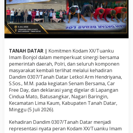
n
j
o
l
P
e
r
k
u
TANAH DATAR |
Komitmen Kodam XX/Tuanku
a
Imam Bonjol dalam memperkuat sinergi bersama
t
S
pemerintah daerah, Polri, dan seluruh komponen
i
masyarakat kembali terlihat melalui kehadiran
n
Dandim 0307/Tanah Datar Letkol Arm Hendriyana,
e
S.Sos., M.M. pada kegiatan Senam Bersama, Car
r
g
Free Day, dan deklarasi yang digelar di Lapangan
i
Cindua Mato, Batusangkar, Nagari Baringin,
F
Kecamatan Lima Kaum, Kabupaten Tanah Datar,
o
Minggu (5 Juli 2026).
r
k
o
Kehadiran Dandim 0307/Tanah Datar menjadi
p
representasi nyata peran Kodam XX/Tuanku Imam
i