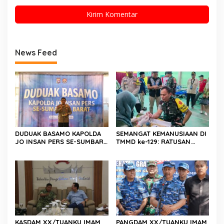
News Feed
DUDUAK BASAMO KAPOLDA
SEMANGAT KEMANUSIAAN DI
JO INSAN PERS SE-SUMBAR,
TMMD ke-129: RATUSAN
Irjen Pol. Djati Wiyoto
PENDONOR PENUHI
Abadhy Dorong Kolaborasi
KEBUTUHAAN STOK DARAH
Polri dan Media Demi
Kepentingan Masyarakat
KASDAM XX/TUANKU IMAM
PANGDAM XX/TUANKU IMAM