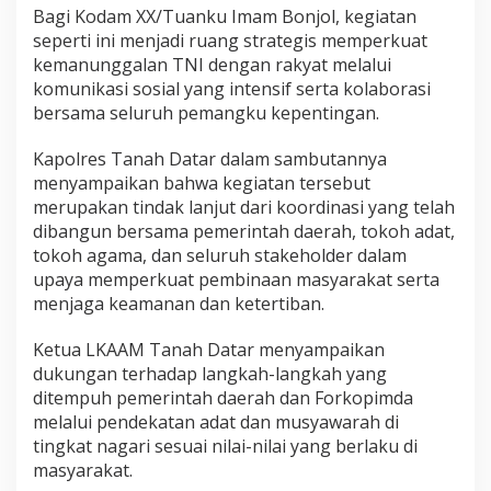
Bagi Kodam XX/Tuanku Imam Bonjol, kegiatan
H
a
seperti ini menjadi ruang strategis memperkuat
d
kemanunggalan TNI dengan rakyat melalui
i
komunikasi sosial yang intensif serta kolaborasi
r
bersama seluruh pemangku kepentingan.
i
D
e
Kapolres Tanah Datar dalam sambutannya
k
menyampaikan bahwa kegiatan tersebut
l
merupakan tindak lanjut dari koordinasi yang telah
a
dibangun bersama pemerintah daerah, tokoh adat,
r
tokoh agama, dan seluruh stakeholder dalam
a
s
upaya memperkuat pembinaan masyarakat serta
i
menjaga keamanan dan ketertiban.
K
e
Ketua LKAAM Tanah Datar menyampaikan
t
dukungan terhadap langkah-langkah yang
a
h
ditempuh pemerintah daerah dan Forkopimda
a
melalui pendekatan adat dan musyawarah di
n
tingkat nagari sesuai nilai-nilai yang berlaku di
a
masyarakat.
n