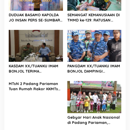
s
DUDUAK BASAMO KAPOLDA
SEMANGAT KEMANUSIAAN DI
JO INSAN PERS SE-SUMBAR,
TMMD ke-129: RATUSAN
Irjen Pol. Djati Wiyoto
PENDONOR PENUHI
Abadhy Dorong Kolaborasi
KEBUTUHAAN STOK DARAH
Polri dan Media Demi
Kepentingan Masyarakat
KASDAM XX/TUANKU IMAM
PANGDAM XX/TUANKU IMAM
BONJOL TERIMA
BONJOL DAMPINGI
KUNJUNGAN SILATURAHMI
WAKASAU PADA BHAKTI TNI
ANGGOTA DPD RI H. IRMAN
AU KE-79 DI LANUD SUTAN
MTsN 2 Padang Pariaman
GUSMAN, S.E., M.B.A., DI
SJAHRIR
Tuan Rumah Rakor KKMTs
MAKODAM
Sumatera Barat, Kakanwil:
Digitalisasi Harus
Melahirkan Generasi
Berkarakter Menuju
Indonesia Emas 2045
Gebyar Hari Anak Nasional
di Padang Pariaman,
Bunda PAUD Nita John