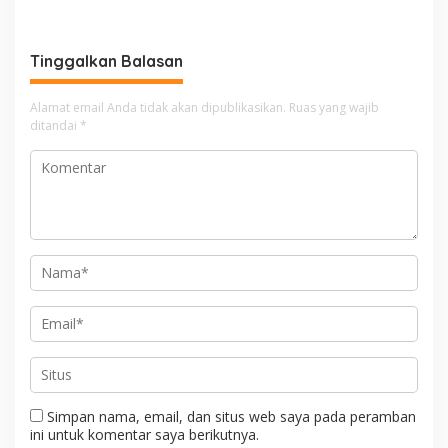
Kenedy Azis Dorong
Layanan PAUD Berkualitas
untuk Semua Anak
Tinggalkan Balasan
Alamat email Anda tidak akan dipublikasikan.
Ruas yang wajib
ditandai
*
Simpan nama, email, dan situs web saya pada peramban
ini untuk komentar saya berikutnya.