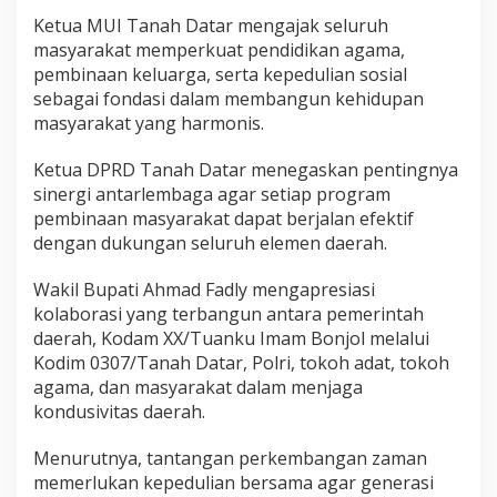
S
o
Ketua MUI Tanah Datar mengajak seluruh
s
masyarakat memperkuat pendidikan agama,
i
pembinaan keluarga, serta kepedulian sosial
a
sebagai fondasi dalam membangun kehidupan
l
d
masyarakat yang harmonis.
i
B
Ketua DPRD Tanah Datar menegaskan pentingnya
a
sinergi antarlembaga agar setiap program
t
pembinaan masyarakat dapat berjalan efektif
u
s
dengan dukungan seluruh elemen daerah.
a
n
Wakil Bupati Ahmad Fadly mengapresiasi
g
kolaborasi yang terbangun antara pemerintah
k
daerah, Kodam XX/Tuanku Imam Bonjol melalui
a
r
Kodim 0307/Tanah Datar, Polri, tokoh adat, tokoh
agama, dan masyarakat dalam menjaga
kondusivitas daerah.
Menurutnya, tantangan perkembangan zaman
memerlukan kepedulian bersama agar generasi