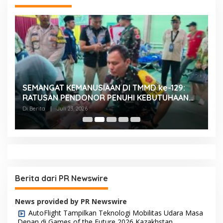
SEMANGAT KEMANUSIAAN DI TMMD ke-129:
K
RATUSAN PENDONOR PENUHI KEBUTUHAAN
K
STOK DARAH
H
Di Berita
|
Juli 23, 2026
Di
Berita dari PR Newswire
News provided by PR Newswire
AutoFlight Tampilkan Teknologi Mobilitas Udara Masa
Depan di Games of the Future 2026 Kazakhstan