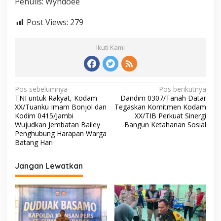
Penulis: Wyndoee
Post Views:
279
Ikuti Kami
N
Pos sebelumnya
Pos berikutnya
TNI untuk Rakyat, Kodam
Dandim 0307/Tanah Datar
a
XX/Tuanku Imam Bonjol dan
Tegaskan Komitmen Kodam
v
Kodim 0415/Jambi
XX/TIB Perkuat Sinergi
Wujudkan Jembatan Bailey
Bangun Ketahanan Sosial
i
Penghubung Harapan Warga
Batang Hari
g
a
Jangan Lewatkan
s
i
p
o