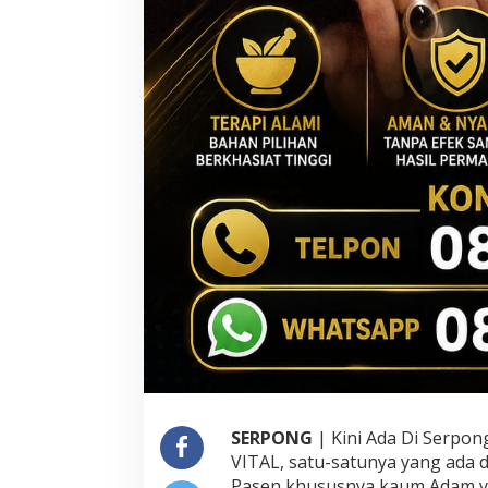
r
i
a
SERPONG
| Kini Ada Di Serpo
VITAL, satu-satunya yang ada
Pasen khususnya kaum Adam y