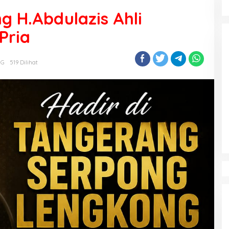
ng H.Abdulazis Ahli
Pria
NG
519 Dilihat
DUDUAK BASAMO KAPOLDA JO
INSAN PERS SE-SUMBAR, Irjen Pol.
Djati Wiyoto Abadhy Dorong
Di Berita
|
Agustus 5, 2026
Kolaborasi Polri dan Media Demi
Kepentingan Masyarakat