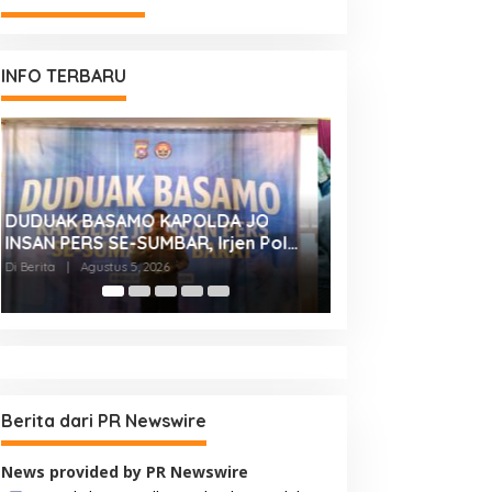
INFO TERBARU
SEMANGAT KEMANUSIAAN DI TMMD
KASDAM XX/TUA
ke-129: RATUSAN PENDONOR
BONJOL TERIMA
PENUHI KEBUTUHAAN STOK DARAH
SILATURAHMI AN
Di Berita
|
Juli 23, 2026
Di Berita
|
Juli 23, 2026
IRMAN GUSMAN, S.
MAKODAM
Berita dari PR Newswire
News provided by PR Newswire