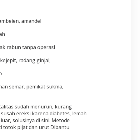
 ambeien, amandel
ah
ak rabun tanpa operasi
ejepit, radang ginjal,
o
ihan semar, pemikat sukma,
talitas sudah menurun, kurang
o, susah ereksi karena diabetes, lemah
eluar, solusinya di sini. Metode
 totok pijat dan urut Dibantu