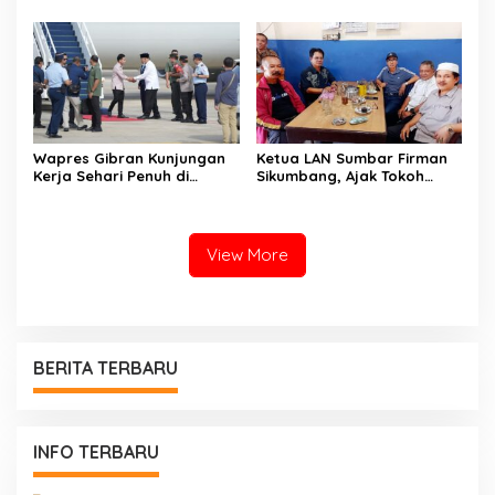
Pemberdayaan Ekonomi
Keluarga
Wapres Gibran Kunjungan
Ketua LAN Sumbar Firman
Kerja Sehari Penuh di
Sikumbang, Ajak Tokoh
Sumbar, Tinjau
Masyarakat Perangi
Pelaksanaan Program
Narkoba
Prioritas Nasional di Kota
Padang
View More
BERITA TERBARU
INFO TERBARU