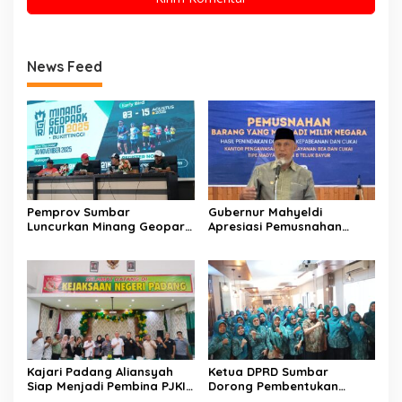
News Feed
Pemprov Sumbar
Gubernur Mahyeldi
Luncurkan Minang Geopark
Apresiasi Pemusnahan
Run 2025: Komitmen
Barang Ilegal oleh Bea
Bangun Sport Tourism
Cukai: “Lindungi Negara,
Berkelanjutan
Jaga Kesehatan
Masyarakat”
Kajari Padang Aliansyah
Ketua DPRD Sumbar
Siap Menjadi Pembina PJKIP
Dorong Pembentukan
Padang, Ini Harapannya
Kelompok UMKM untuk