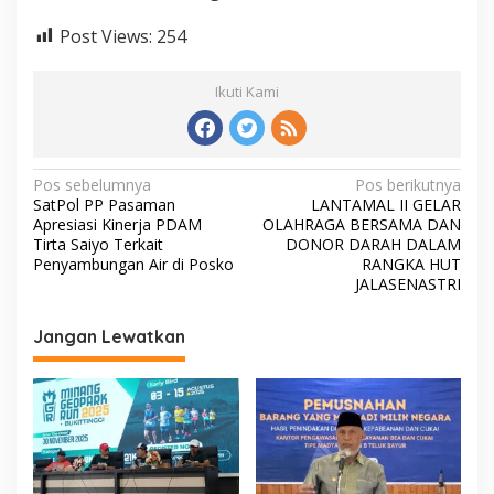
Post Views:
254
Ikuti Kami
N
Pos sebelumnya
Pos berikutnya
SatPol PP Pasaman
LANTAMAL II GELAR
a
Apresiasi Kinerja PDAM
OLAHRAGA BERSAMA DAN
v
Tirta Saiyo Terkait
DONOR DARAH DALAM
Penyambungan Air di Posko
RANGKA HUT
i
JALASENASTRI
g
Jangan Lewatkan
a
s
i
p
o