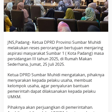
R
e
s
e
s
,
P
e
r
JNS,Padang- Ketua DPRD Provinsi Sumbar Muhidi
j
melakukan reses perorangan bertujuan menjaring
u
a
aspirasi masyarakat Sumbar 1 ( Kota Padang) masa
n
persidangan III tahun 2025, di Rumah Makan
g
Sederhana, Jumat, 25 Juli 2025.
k
a
Ketua DPRD Sumbar Muhidi mengatakan, pihaknya
n
N
menyarakan kepada pelaku usaha, membuat
a
kelompok usaha, agar penyaluran bantuan
s
pemerintah dapat dilaksanakan kepada pelaku
i
UMKM.
b
P
e
Pihaknya akan perjuangkan di pemerintahan.
l