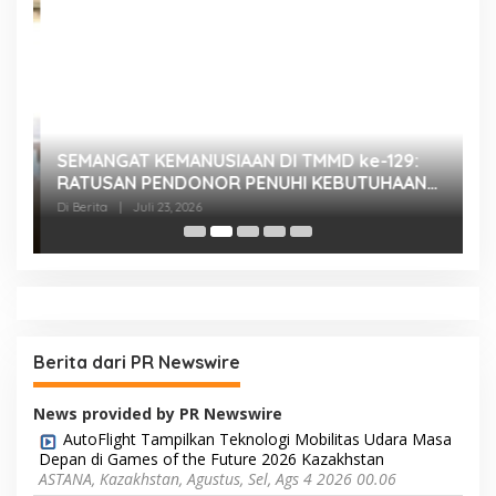
SEMANGAT KEMANUSIAAN DI TMMD ke-129:
K
RATUSAN PENDONOR PENUHI KEBUTUHAAN
K
STOK DARAH
H
Di Berita
|
Juli 23, 2026
Di
Berita dari PR Newswire
News provided by PR Newswire
AutoFlight Tampilkan Teknologi Mobilitas Udara Masa
Depan di Games of the Future 2026 Kazakhstan
ASTANA, Kazakhstan, Agustus, Sel, Ags 4 2026 00.06