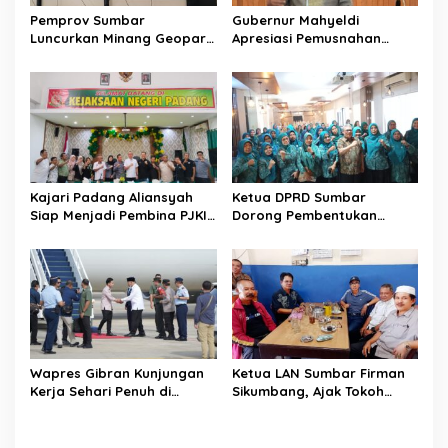
s
Pemprov Sumbar
Gubernur Mahyeldi
Luncurkan Minang Geopark
Apresiasi Pemusnahan
Run 2025: Komitmen
Barang Ilegal oleh Bea
Bangun Sport Tourism
Cukai: “Lindungi Negara,
Berkelanjutan
Jaga Kesehatan
Masyarakat”
Kajari Padang Aliansyah
Ketua DPRD Sumbar
Siap Menjadi Pembina PJKIP
Dorong Pembentukan
Padang, Ini Harapannya
Kelompok UMKM untuk
Pemberdayaan Ekonomi
Keluarga
Wapres Gibran Kunjungan
Ketua LAN Sumbar Firman
Kerja Sehari Penuh di
Sikumbang, Ajak Tokoh
Sumbar, Tinjau
Masyarakat Perangi
Pelaksanaan Program
Narkoba
Prioritas Nasional di Kota