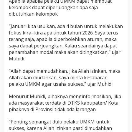
Apabila apabila pelaku UMKM dapat membuat
a
kelompok dapat diperjuangkan apa saja
k
dibutuhkan kelompok.
u
U
s
“Januari kita usulkan, ada 4 bulan untuk melakukan
a
fokus kira- kira apa untuk tahun 2026. Saya terus
h
terang saja, apabila diperbolehkan aturan, maka
a
saya dapat perjuangkan. Kalau seandainya dapat
d
penambahan modal maka akan ditingkatkan,” ujar
a
n
Muhidi
U
M
“Allah dapat memudahkan, jika Allah izinkan, maka
K
Allah akan mudahkan, saya minta kesabaran
M
pelaku UMKM agar usaha sukses,” ujar Muhidi
Menurut Muhidi, pihaknya menginformasikan, jika
ada masyarakat terdata di DTKS kabupaten/ Kota,
pihaknya di Provinsi tidak ada larangan.
“Penting semangat dulu pelaku UMKM untuk
sukses, karena Allah izinkan pasti dimudahkan