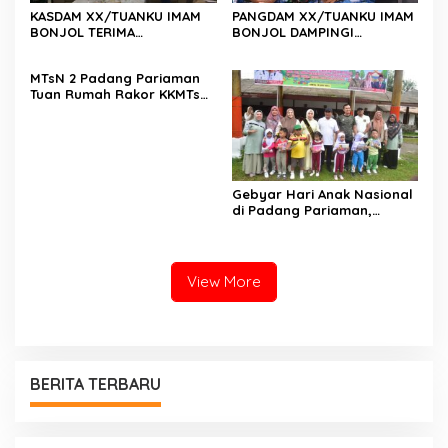
KASDAM XX/TUANKU IMAM
PANGDAM XX/TUANKU IMAM
BONJOL TERIMA
BONJOL DAMPINGI
KUNJUNGAN SILATURAHMI
WAKASAU PADA BHAKTI TNI
ANGGOTA DPD RI H. IRMAN
AU KE-79 DI LANUD SUTAN
MTsN 2 Padang Pariaman
GUSMAN, S.E., M.B.A., DI
SJAHRIR
Tuan Rumah Rakor KKMTs
MAKODAM
Sumatera Barat, Kakanwil:
Digitalisasi Harus
Melahirkan Generasi
Berkarakter Menuju
Indonesia Emas 2045
Gebyar Hari Anak Nasional
di Padang Pariaman,
Bunda PAUD Nita John
Kenedy Azis Dorong
Layanan PAUD Berkualitas
untuk Semua Anak
View More
BERITA TERBARU