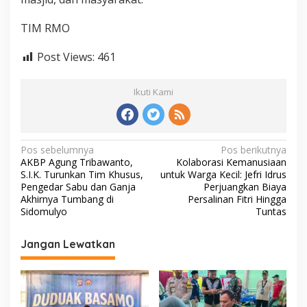
TIM RMO
Post Views:
461
Ikuti Kami
N
Pos sebelumnya
Pos berikutnya
AKBP Agung Tribawanto,
Kolaborasi Kemanusiaan
a
S.I.K. Turunkan Tim Khusus,
untuk Warga Kecil: Jefri Idrus
v
Pengedar Sabu dan Ganja
Perjuangkan Biaya
Akhirnya Tumbang di
Persalinan Fitri Hingga
i
Sidomulyo
Tuntas
g
Jangan Lewatkan
a
s
i
p