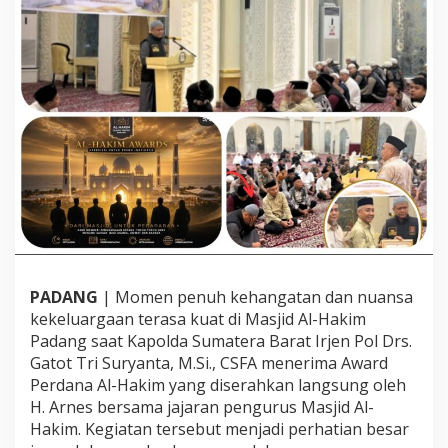
l
G
a
t
o
t
T
r
i
S
u
r
y
a
n
t
PADANG
| Momen penuh kehangatan dan nuansa
a
kekeluargaan terasa kuat di Masjid Al-Hakim
B
e
Padang saat Kapolda Sumatera Barat Irjen Pol Drs.
r
Gatot Tri Suryanta, M.Si., CSFA menerima Award
s
Perdana Al-Hakim yang diserahkan langsung oleh
a
H. Arnes bersama jajaran pengurus Masjid Al-
m
a
Hakim. Kegiatan tersebut menjadi perhatian besar
H