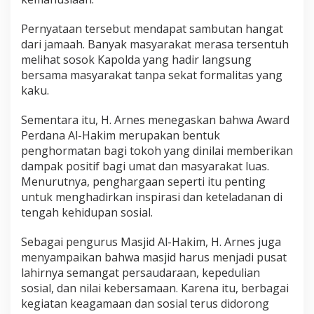
a
h
l
Pernyataan tersebut mendapat sambutan hangat
e
dari jamaah. Banyak masyarakat merasa tersentuh
w
melihat sosok Kapolda yang hadir langsung
a
bersama masyarakat tanpa sekat formalitas yang
t
A
kaku.
w
a
Sementara itu, H. Arnes menegaskan bahwa Award
r
Perdana Al-Hakim merupakan bentuk
d
penghormatan bagi tokoh yang dinilai memberikan
P
e
dampak positif bagi umat dan masyarakat luas.
r
Menurutnya, penghargaan seperti itu penting
d
untuk menghadirkan inspirasi dan keteladanan di
a
tengah kehidupan sosial.
n
a
Sebagai pengurus Masjid Al-Hakim, H. Arnes juga
menyampaikan bahwa masjid harus menjadi pusat
lahirnya semangat persaudaraan, kepedulian
sosial, dan nilai kebersamaan. Karena itu, berbagai
kegiatan keagamaan dan sosial terus didorong