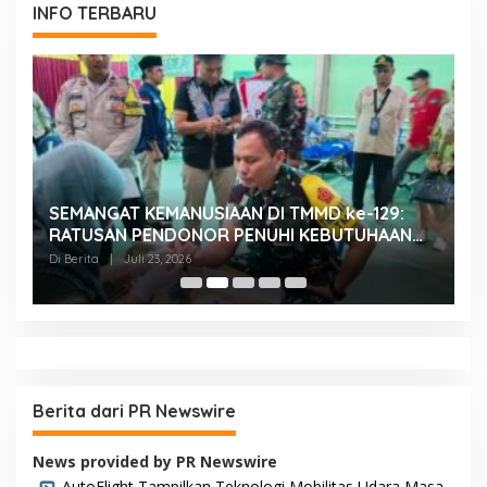
INFO TERBARU
SEMANGAT KEMANUSIAAN DI TMMD ke-129:
K
RATUSAN PENDONOR PENUHI KEBUTUHAAN
K
STOK DARAH
H
Di Berita
|
Juli 23, 2026
Di
Berita dari PR Newswire
News provided by PR Newswire
AutoFlight Tampilkan Teknologi Mobilitas Udara Masa