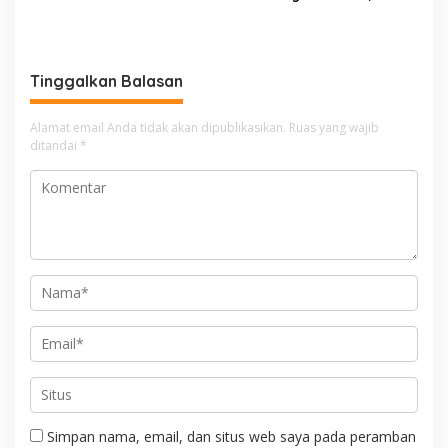
Bunda PAUD Nita John
Kenedy Azis Dorong
Layanan PAUD Berkualitas
untuk Semua Anak
Tinggalkan Balasan
Alamat email Anda tidak akan dipublikasikan.
Ruas yang wajib
ditandai
*
Simpan nama, email, dan situs web saya pada peramban