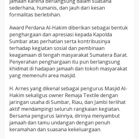
jamaah karena berlangsung dalam suasana
.
sederhana, humanis, dan jauh dari kesan
A
formalitas berlebihan.
r
n
e
Award Perdana Al-Hakim diberikan sebagai bentuk
s
penghargaan dan apresiasi kepada Kapolda
P
Sumbar atas perhatian serta kontribusinya
e
terhadap kegiatan sosial dan pembinaan
n
keagamaan di tengah masyarakat Sumatera Barat.
g
u
Penyerahan penghargaan itu pun berlangsung
r
khidmat di hadapan jamaah dan tokoh masyarakat
u
yang memenuhi area masjid.
s
M
H. Arnes yang dikenal sebagai pengurus Masjid Al-
a
s
Hakim sekaligus owner Remaja Textile dengan
j
jaringan usaha di Sumbar, Riau, dan Jambi terlihat
i
aktif mendampingi seluruh rangkaian kegiatan.
d
Bersama pengurus lainnya, dirinya menyambut
A
l
jamaah dan tamu undangan dengan penuh
-
keramahan dan suasana kekeluargaan.
H
a