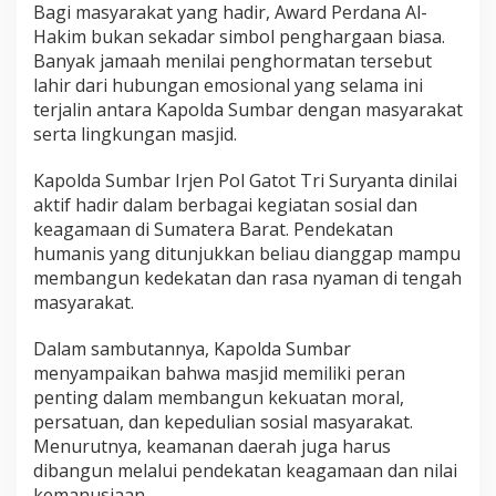
Bagi masyarakat yang hadir, Award Perdana Al-
k
Hakim bukan sekadar simbol penghargaan biasa.
i
m
Banyak jamaah menilai penghormatan tersebut
H
lahir dari hubungan emosional yang selama ini
a
terjalin antara Kapolda Sumbar dengan masyarakat
d
serta lingkungan masjid.
i
r
k
Kapolda Sumbar Irjen Pol Gatot Tri Suryanta dinilai
a
aktif hadir dalam berbagai kegiatan sosial dan
n
keagamaan di Sumatera Barat. Pendekatan
M
humanis yang ditunjukkan beliau dianggap mampu
o
membangun kedekatan dan rasa nyaman di tengah
m
e
masyarakat.
n
B
Dalam sambutannya, Kapolda Sumbar
e
menyampaikan bahwa masjid memiliki peran
r
penting dalam membangun kekuatan moral,
s
e
persatuan, dan kepedulian sosial masyarakat.
j
Menurutnya, keamanan daerah juga harus
a
dibangun melalui pendekatan keagamaan dan nilai
r
kemanusiaan.