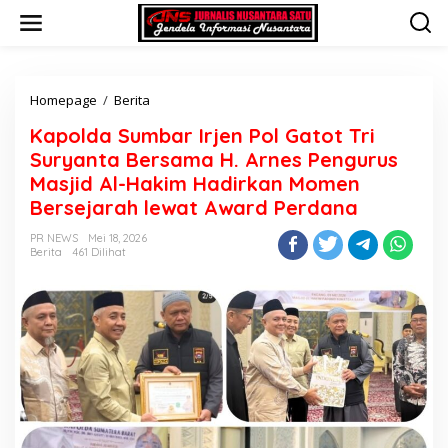
L
e
w
a
t
i
Homepage
/
Berita
K
k
a
Kapolda Sumbar Irjen Pol Gatot Tri
e
p
k
o
Suryanta Bersama H. Arnes Pengurus
o
l
Masjid Al-Hakim Hadirkan Momen
n
d
Bersejarah lewat Award Perdana
t
a
e
S
PR NEWS
Mei 18, 2026
n
u
Berita
461 Dilihat
m
b
a
r
I
r
j
e
n
P
o