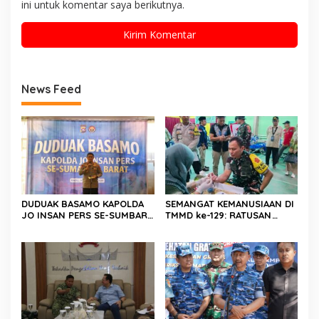
ini untuk komentar saya berikutnya.
News Feed
DUDUAK BASAMO KAPOLDA
SEMANGAT KEMANUSIAAN DI
JO INSAN PERS SE-SUMBAR,
TMMD ke-129: RATUSAN
Irjen Pol. Djati Wiyoto
PENDONOR PENUHI
Abadhy Dorong Kolaborasi
KEBUTUHAAN STOK DARAH
Polri dan Media Demi
Kepentingan Masyarakat