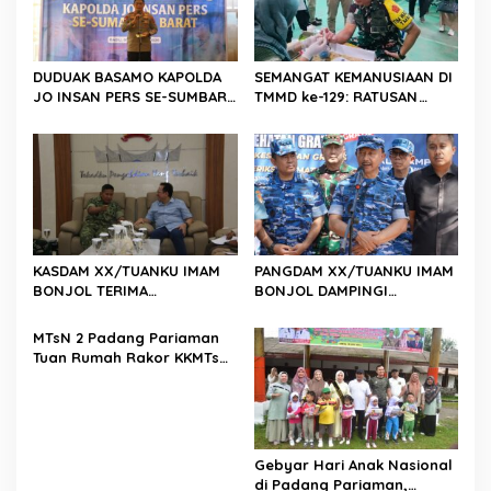
o
s
DUDUAK BASAMO KAPOLDA
SEMANGAT KEMANUSIAAN DI
JO INSAN PERS SE-SUMBAR,
TMMD ke-129: RATUSAN
Irjen Pol. Djati Wiyoto
PENDONOR PENUHI
Abadhy Dorong Kolaborasi
KEBUTUHAAN STOK DARAH
Polri dan Media Demi
Kepentingan Masyarakat
KASDAM XX/TUANKU IMAM
PANGDAM XX/TUANKU IMAM
BONJOL TERIMA
BONJOL DAMPINGI
KUNJUNGAN SILATURAHMI
WAKASAU PADA BHAKTI TNI
ANGGOTA DPD RI H. IRMAN
AU KE-79 DI LANUD SUTAN
MTsN 2 Padang Pariaman
GUSMAN, S.E., M.B.A., DI
SJAHRIR
Tuan Rumah Rakor KKMTs
MAKODAM
Sumatera Barat, Kakanwil:
Digitalisasi Harus
Melahirkan Generasi
Berkarakter Menuju
Indonesia Emas 2045
Gebyar Hari Anak Nasional
di Padang Pariaman,