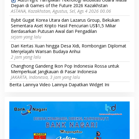
Depan di Games of the Future 2026 Kazakhstan
ASTANA, Kazakhstan, Agustus, Sel, Ags 4 2026 00.06
Bybit Gugat Korea Utara dan Lazarus Group, Bekukan
Sementara Aset Kripto Hasil Pencurian US$1,5 Miliar
Berdasarkan Putusan Awal dari Pengadilan
sejam yang lalu
Dari Kertas Xuan hingga Desa Xidi, Rombongan Diplomat
Menjelajahi Warisan Budaya Anhui
2 jam yang lalu
Changhong Gandeng Ikon Pop Indonesia Rossa untuk
Memperkuat Jangkauan di Pasar Indonesia
JAKARTA, Indonesia, 3 jam yang lalu
Berita Lainnya
Video Lainnya
Dapatkan Widget Ini