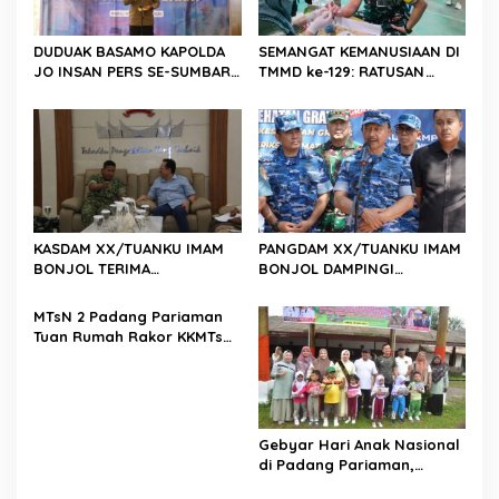
o
s
DUDUAK BASAMO KAPOLDA
SEMANGAT KEMANUSIAAN DI
JO INSAN PERS SE-SUMBAR,
TMMD ke-129: RATUSAN
Irjen Pol. Djati Wiyoto
PENDONOR PENUHI
Abadhy Dorong Kolaborasi
KEBUTUHAAN STOK DARAH
Polri dan Media Demi
Kepentingan Masyarakat
KASDAM XX/TUANKU IMAM
PANGDAM XX/TUANKU IMAM
BONJOL TERIMA
BONJOL DAMPINGI
KUNJUNGAN SILATURAHMI
WAKASAU PADA BHAKTI TNI
ANGGOTA DPD RI H. IRMAN
AU KE-79 DI LANUD SUTAN
MTsN 2 Padang Pariaman
GUSMAN, S.E., M.B.A., DI
SJAHRIR
Tuan Rumah Rakor KKMTs
MAKODAM
Sumatera Barat, Kakanwil:
Digitalisasi Harus
Melahirkan Generasi
Berkarakter Menuju
Indonesia Emas 2045
Gebyar Hari Anak Nasional
di Padang Pariaman,
Bunda PAUD Nita John