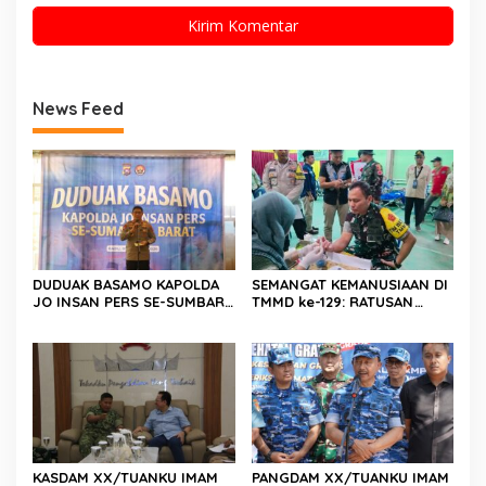
News Feed
DUDUAK BASAMO KAPOLDA
SEMANGAT KEMANUSIAAN DI
JO INSAN PERS SE-SUMBAR,
TMMD ke-129: RATUSAN
Irjen Pol. Djati Wiyoto
PENDONOR PENUHI
Abadhy Dorong Kolaborasi
KEBUTUHAAN STOK DARAH
Polri dan Media Demi
Kepentingan Masyarakat
KASDAM XX/TUANKU IMAM
PANGDAM XX/TUANKU IMAM