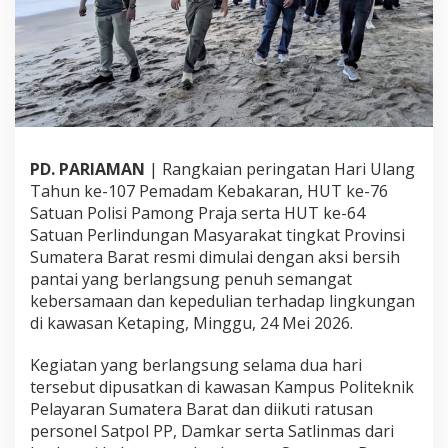
n
S
a
t
l
i
n
m
a
PD. PARIAMAN
| Rangkaian peringatan Hari Ulang
s
Tahun ke-107 Pemadam Kebakaran, HUT ke-76
S
u
Satuan Polisi Pamong Praja serta HUT ke-64
m
Satuan Perlindungan Masyarakat tingkat Provinsi
b
Sumatera Barat resmi dimulai dengan aksi bersih
a
pantai yang berlangsung penuh semangat
r
kebersamaan dan kepedulian terhadap lingkungan
d
i
di kawasan Ketaping, Minggu, 24 Mei 2026.
K
e
Kegiatan yang berlangsung selama dua hari
t
tersebut dipusatkan di kawasan Kampus Politeknik
a
Pelayaran Sumatera Barat dan diikuti ratusan
p
i
personel Satpol PP, Damkar serta Satlinmas dari
n