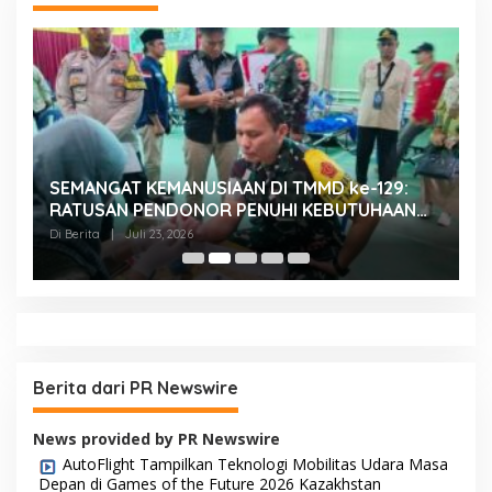
SEMANGAT KEMANUSIAAN DI TMMD ke-129:
K
RATUSAN PENDONOR PENUHI KEBUTUHAAN
K
STOK DARAH
H
Di Berita
|
Juli 23, 2026
Di
Berita dari PR Newswire
News provided by PR Newswire
AutoFlight Tampilkan Teknologi Mobilitas Udara Masa
Depan di Games of the Future 2026 Kazakhstan