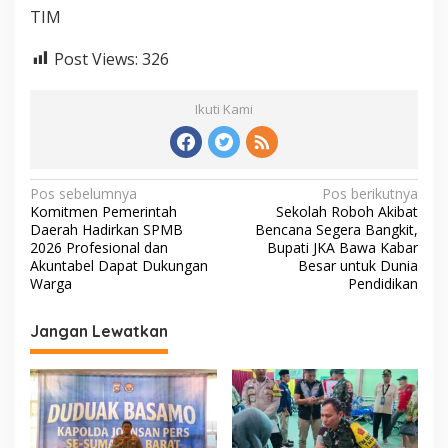
TIM
Post Views:
326
Ikuti Kami
N
Pos sebelumnya
Pos berikutnya
Komitmen Pemerintah
Sekolah Roboh Akibat
a
Daerah Hadirkan SPMB
Bencana Segera Bangkit,
v
2026 Profesional dan
Bupati JKA Bawa Kabar
Akuntabel Dapat Dukungan
Besar untuk Dunia
i
Warga
Pendidikan
g
Jangan Lewatkan
a
s
i
p