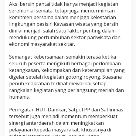
Aksi bersih pantai tidak hanya menjadi kegiatan
n
seremonial semata, tetapi juga mencerminkan
g
k
komitmen bersama dalam menjaga kelestarian
u
lingkungan pesisir. Kawasan wisata yang bersih
n
dinilai menjadi salah satu faktor penting dalam
g
mendukung pertumbuhan sektor pariwisata dan
a
n
ekonomi masyarakat sekitar.
Semangat kebersamaan semakin terasa ketika
seluruh peserta mengikuti berbagai perlombaan
ketangkasan, kekompakan dan keterampilan yang
digelar setelah kegiatan gotong royong. Suasana
penuh keakraban terlihat mewarnai setiap
rangkaian kegiatan yang berlangsung meriah dan
humanis.
Peringatan HUT Damkar, Satpol PP dan Satlinmas
tersebut juga menjadi momentum memperkuat
sinergi antardaerah dalam meningkatkan
pelayanan kepada masyarakat, khususnya di