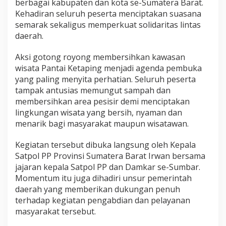
berbagai kabupaten dan kota se-Sumatera Barat.
g
Kehadiran seluruh peserta menciptakan suasana
J
semarak sekaligus memperkuat solidaritas lintas
a
d
daerah.
i
M
Aksi gotong royong membersihkan kawasan
o
wisata Pantai Ketaping menjadi agenda pembuka
m
yang paling menyita perhatian. Seluruh peserta
e
n
tampak antusias memungut sampah dan
t
membersihkan area pesisir demi menciptakan
u
lingkungan wisata yang bersih, nyaman dan
m
menarik bagi masyarakat maupun wisatawan.
K
e
p
Kegiatan tersebut dibuka langsung oleh Kepala
e
Satpol PP Provinsi Sumatera Barat Irwan bersama
d
jajaran kepala Satpol PP dan Damkar se-Sumbar.
u
Momentum itu juga dihadiri unsur pemerintah
l
daerah yang memberikan dukungan penuh
i
a
terhadap kegiatan pengabdian dan pelayanan
n
masyarakat tersebut.
L
i