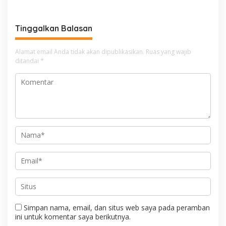
Kenedy Azis Dorong
Layanan PAUD Berkualitas
untuk Semua Anak
Tinggalkan Balasan
Alamat email Anda tidak akan dipublikasikan.
Ruas yang wajib
ditandai
*
Simpan nama, email, dan situs web saya pada peramban
ini untuk komentar saya berikutnya.