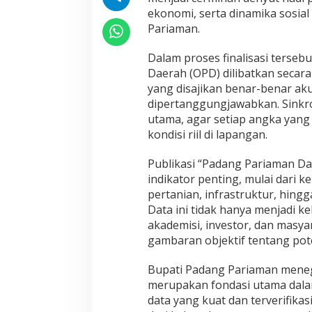
s
ekonomi, serta dinamika sosia
p
Pariaman.
a
r
Dalam proses finalisasi terseb
a
Daerah (OPD) dilibatkan secara
n
s
yang disajikan benar-benar aku
i
dipertanggungjawabkan. Sinkron
d
utama, agar setiap angka yang
a
kondisi riil di lapangan.
n
A
k
Publikasi “Padang Pariaman 
u
indikator penting, mulai dari 
n
pertanian, infrastruktur, hin
t
Data ini tidak hanya menjadi k
a
akademisi, investor, dan masy
b
i
gambaran objektif tentang pot
l
i
Bupati Padang Pariaman meneg
t
merupakan fondasi utama dala
a
data yang kuat dan terverifik
s
P