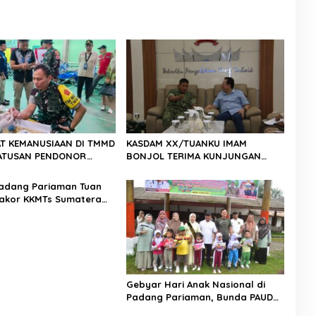
T KEMANUSIAAN DI TMMD
KASDAM XX/TUANKU IMAM
 RATUSAN PENDONOR
BONJOL TERIMA KUNJUNGAN
PENUHI KEBUTUHAAN STOK DARAH
SILATURAHMI ANGGOTA DPD RI H.
IRMAN GUSMAN, S.E., M.B.A., DI
adang Pariaman Tuan
MAKODAM
akor KKMTs Sumatera
kanwil: Digitalisasi
lahirkan Generasi
ter Menuju Indonesia
45
Gebyar Hari Anak Nasional di
Padang Pariaman, Bunda PAUD
Nita John Kenedy Azis Dorong