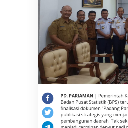
l
a
m
A
n
g
k
a
2
0
2
6
,
K
o
m
i
t
PD. PARIAMAN
| Pemerintah 
m
Badan Pusat Statistik (BPS) t
e
n
finalisasi dokumen “Padang P
T
publikasi strategis yang menj
r
pembangunan daerah. Tak seka
a
menjadi cerminan denyut nad
n