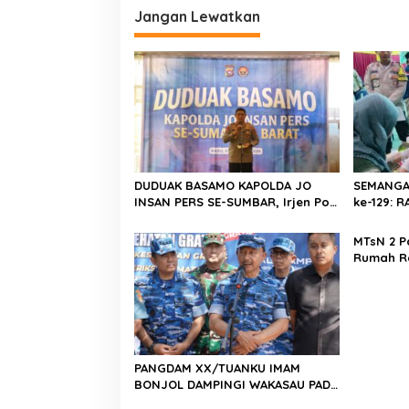
g
Jangan Lewatkan
a
s
i
p
o
s
DUDUAK BASAMO KAPOLDA JO
SEMANGA
INSAN PERS SE-SUMBAR, Irjen Pol.
ke-129:
Djati Wiyoto Abadhy Dorong
Kolaborasi Polri dan Media Demi
MTsN 2 P
Kepentingan Masyarakat
Rumah R
Barat, Ka
Harus Me
Berkarak
Emas 20
PANGDAM XX/TUANKU IMAM
BONJOL DAMPINGI WAKASAU PADA
BHAKTI TNI AU KE-79 DI LANUD