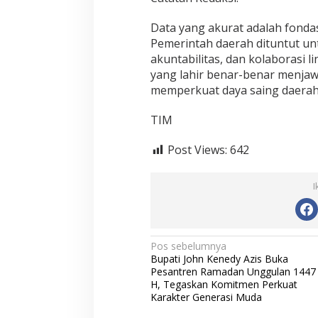
Data yang akurat adalah fond
Pemerintah daerah dituntut u
akuntabilitas, dan kolaborasi l
yang lahir benar-benar menja
memperkuat daya saing daerah d
TIM
Post Views:
642
I
N
Pos sebelumnya
Bupati John Kenedy Azis Buka
a
Pesantren Ramadan Unggulan 1447
v
H, Tegaskan Komitmen Perkuat
Karakter Generasi Muda
i