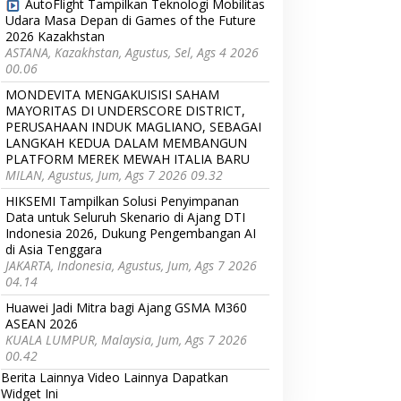
AutoFlight Tampilkan Teknologi Mobilitas
Udara Masa Depan di Games of the Future
2026 Kazakhstan
ASTANA, Kazakhstan, Agustus, Sel, Ags 4 2026
00.06
MONDEVITA MENGAKUISISI SAHAM
MAYORITAS DI UNDERSCORE DISTRICT,
PERUSAHAAN INDUK MAGLIANO, SEBAGAI
LANGKAH KEDUA DALAM MEMBANGUN
PLATFORM MEREK MEWAH ITALIA BARU
MILAN, Agustus, Jum, Ags 7 2026 09.32
HIKSEMI Tampilkan Solusi Penyimpanan
Data untuk Seluruh Skenario di Ajang DTI
Indonesia 2026, Dukung Pengembangan AI
di Asia Tenggara
JAKARTA, Indonesia, Agustus, Jum, Ags 7 2026
04.14
Huawei Jadi Mitra bagi Ajang GSMA M360
ASEAN 2026
KUALA LUMPUR, Malaysia, Jum, Ags 7 2026
00.42
Berita Lainnya
Video Lainnya
Dapatkan
Widget Ini