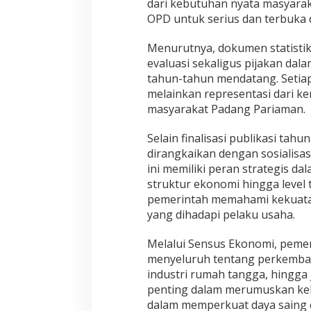
dari kebutuhan nyata masyarak
u
OPD untuk serius dan terbuka 
b
l
Menurutnya, dokumen statistik
i
evaluasi sekaligus pijakan da
k
tahun-tahun mendatang. Setiap
melainkan representasi dari ke
masyarakat Padang Pariaman.
Selain finalisasi publikasi tahu
dirangkaikan dengan sosialisa
ini memiliki peran strategis 
struktur ekonomi hingga level
pemerintah memahami kekuatan
yang dihadapi pelaku usaha.
Melalui Sensus Ekonomi, pem
menyeluruh tentang perkemba
industri rumah tangga, hingga 
penting dalam merumuskan keb
dalam memperkuat daya saing 