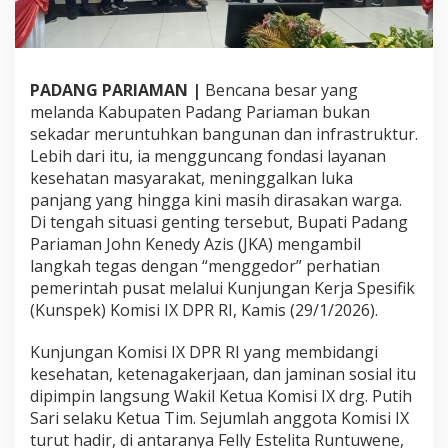
u
m
a
h
S
PADANG PARIAMAN |
Bencana besar yang
a
melanda Kabupaten Padang Pariaman bukan
k
sekadar meruntuhkan bangunan dan infrastruktur.
i
Lebih dari itu, ia mengguncang fondasi layanan
t
J
kesehatan masyarakat, meninggalkan luka
i
panjang yang hingga kini masih dirasakan warga.
w
Di tengah situasi genting tersebut, Bupati Padang
a
Pariaman John Kenedy Azis (JKA) mengambil
,
B
langkah tegas dengan “menggedor” perhatian
u
pemerintah pusat melalui Kunjungan Kerja Spesifik
p
(Kunspek) Komisi IX DPR RI, Kamis (29/1/2026).
a
t
Kunjungan Komisi IX DPR RI yang membidangi
i
J
kesehatan, ketenagakerjaan, dan jaminan sosial itu
K
dipimpin langsung Wakil Ketua Komisi IX drg. Putih
A
Sari selaku Ketua Tim. Sejumlah anggota Komisi IX
A
turut hadir, di antaranya Felly Estelita Runtuwene,
j