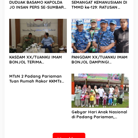
DUDUAK BASAMO KAPOLDA
SEMANGAT KEMANUSIAAN DI
JO INSAN PERS SE-SUMBAR,
TMMD ke-129: RATUSAN
Irjen Pol. Djati Wiyoto
PENDONOR PENUHI
Abadhy Dorong Kolaborasi
KEBUTUHAAN STOK DARAH
Polri dan Media Demi
Kepentingan Masyarakat
KASDAM XX/TUANKU IMAM
PANGDAM XX/TUANKU IMAM
BONJOL TERIMA
BONJOL DAMPINGI
KUNJUNGAN SILATURAHMI
WAKASAU PADA BHAKTI TNI
ANGGOTA DPD RI H. IRMAN
AU KE-79 DI LANUD SUTAN
MTsN 2 Padang Pariaman
GUSMAN, S.E., M.B.A., DI
SJAHRIR
Tuan Rumah Rakor KKMTs
MAKODAM
Sumatera Barat, Kakanwil:
Digitalisasi Harus
Melahirkan Generasi
Berkarakter Menuju
Indonesia Emas 2045
Gebyar Hari Anak Nasional
di Padang Pariaman,
Bunda PAUD Nita John
Kenedy Azis Dorong
Layanan PAUD Berkualitas
untuk Semua Anak