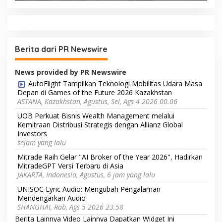
Berita dari PR Newswire
News provided by PR Newswire
AutoFlight Tampilkan Teknologi Mobilitas Udara Masa
Depan di Games of the Future 2026 Kazakhstan
ASTANA, Kazakhstan, Agustus, Sel, Ags 4 2026 00.06
UOB Perkuat Bisnis Wealth Management melalui
Kemitraan Distribusi Strategis dengan Allianz Global
Investors
sejam yang lalu
Mitrade Raih Gelar "AI Broker of the Year 2026", Hadirkan
MitradeGPT Versi Terbaru di Asia
JAKARTA, Indonesia, Agustus, 6 jam yang lalu
UNISOC Lyric Audio: Mengubah Pengalaman
Mendengarkan Audio
SHANGHAI, Rab, Ags 5 2026 23.58
Berita Lainnya
Video Lainnya
Dapatkan Widget Ini