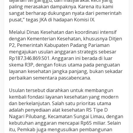
layanan terganggu, dan masyarakat kecil yang
a
paling merasakan dampaknya. Karena itu kami
b
sangat berharap dukungan nyata dari pemerintah
e
pusat,” tegas JKA di hadapan Komisi IX.
n
c
a
Melalui Dinas Kesehatan dan koordinasi intensif
n
dengan Kementerian Kesehatan, khususnya Ditjen
a
P2, Pemerintah Kabupaten Padang Pariaman
mengajukan usulan anggaran strategis sebesar
Rp187.346.869.501. Anggaran ini berada di luar
skema R3P, dengan fokus utama pada penguatan
layanan kesehatan jangka panjang, bukan sekadar
perbaikan sementara pascabencana.
Usulan tersebut diarahkan untuk membangun
kembali fondasi layanan kesehatan yang modern
dan berkelanjutan. Salah satu prioritas utama
adalah penyediaan alat kesehatan RS Tipe D
Nagari Pilubang, Kecamatan Sungai Limau, dengan
kebutuhan anggaran mencapai Rp65 miliar. Selain
itu, Pemkab juga mengusulkan pembangunan