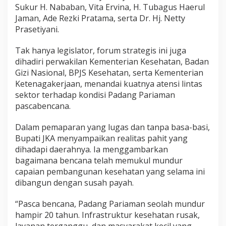
Sukur H. Nababan, Vita Ervina, H. Tubagus Haerul
u
k
Jaman, Ade Rezki Pratama, serta Dr. Hj. Netty
a
Prasetiyani.
n
A
Tak hanya legislator, forum strategis ini juga
n
dihadiri perwakilan Kementerian Kesehatan, Badan
g
g
Gizi Nasional, BPJS Kesehatan, serta Kementerian
a
Ketenagakerjaan, menandai kuatnya atensi lintas
r
sektor terhadap kondisi Padang Pariaman
a
pascabencana.
n
S
t
Dalam pemaparan yang lugas dan tanpa basa-basi,
r
Bupati JKA menyampaikan realitas pahit yang
a
dihadapi daerahnya. Ia menggambarkan
t
bagaimana bencana telah memukul mundur
e
g
capaian pembangunan kesehatan yang selama ini
i
dibangun dengan susah payah.
s
P
“Pasca bencana, Padang Pariaman seolah mundur
a
hampir 20 tahun. Infrastruktur kesehatan rusak,
s
c