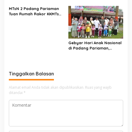
KUNJUNGAN SILATURAHMI
WAKASAU PADA BHAKTI TNI
ANGGOTA DPD RI H. IRMAN
AU KE-79 DI LANUD SUTAN
MTsN 2 Padang Pariaman
GUSMAN, S.E., M.B.A., DI
SJAHRIR
Tuan Rumah Rakor KKMTs
MAKODAM
Sumatera Barat, Kakanwil:
Digitalisasi Harus
Melahirkan Generasi
Berkarakter Menuju
Indonesia Emas 2045
Gebyar Hari Anak Nasional
di Padang Pariaman,
Bunda PAUD Nita John
Kenedy Azis Dorong
Layanan PAUD Berkualitas
untuk Semua Anak
Tinggalkan Balasan
Alamat email Anda tidak akan dipublikasikan.
Ruas yang wajib
ditandai
*