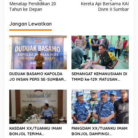
v
Menatap Pendidikan 20
Kereta Api Bersama KAI
Tahun ke Depan
Divre II Sumbar
i
g
Jangan Lewatkan
a
s
i
p
o
s
DUDUAK BASAMO KAPOLDA
SEMANGAT KEMANUSIAAN DI
JO INSAN PERS SE-SUMBAR,
TMMD ke-129: RATUSAN
Irjen Pol. Djati Wiyoto
PENDONOR PENUHI
Abadhy Dorong Kolaborasi
KEBUTUHAAN STOK DARAH
Polri dan Media Demi
Kepentingan Masyarakat
KASDAM XX/TUANKU IMAM
PANGDAM XX/TUANKU IMAM
BONJOL TERIMA
BONJOL DAMPINGI