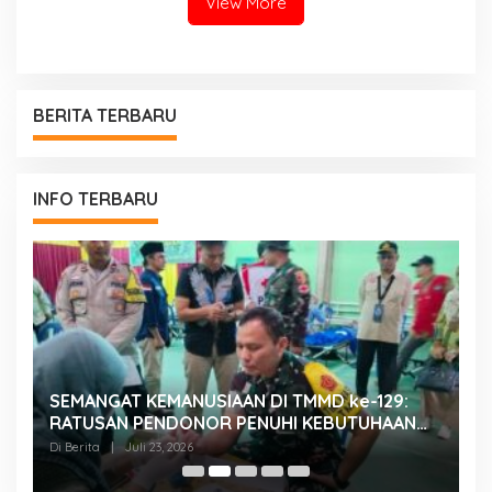
View More
BERITA TERBARU
INFO TERBARU
SEMANGAT KEMANUSIAAN DI TMMD ke-129:
K
RATUSAN PENDONOR PENUHI KEBUTUHAAN
K
STOK DARAH
H
Di Berita
|
Juli 23, 2026
Di