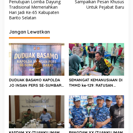
v
Penutupan Lomba Dayung
Sampaikan Pesan Khusus
Tradisional Memeriahkan
Untuk Pejabat Baru
i
Hari Jadi Ke-65 Kabupaten
Barito Selatan
g
a
Jangan Lewatkan
s
i
p
o
s
DUDUAK BASAMO KAPOLDA
SEMANGAT KEMANUSIAAN DI
JO INSAN PERS SE-SUMBAR,
TMMD ke-129: RATUSAN
Irjen Pol. Djati Wiyoto
PENDONOR PENUHI
Abadhy Dorong Kolaborasi
KEBUTUHAAN STOK DARAH
Polri dan Media Demi
Kepentingan Masyarakat
KASDAM XX/TUANKU IMAM
PANGDAM XX/TUANKU IMAM