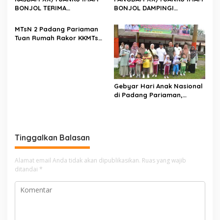
BONJOL TERIMA
BONJOL DAMPINGI
KUNJUNGAN SILATURAHMI
WAKASAU PADA BHAKTI TNI
ANGGOTA DPD RI H. IRMAN
AU KE-79 DI LANUD SUTAN
MTsN 2 Padang Pariaman
GUSMAN, S.E., M.B.A., DI
SJAHRIR
Tuan Rumah Rakor KKMTs
MAKODAM
Sumatera Barat, Kakanwil:
Digitalisasi Harus
Melahirkan Generasi
Berkarakter Menuju
Indonesia Emas 2045
Gebyar Hari Anak Nasional
di Padang Pariaman,
Bunda PAUD Nita John
Kenedy Azis Dorong
Layanan PAUD Berkualitas
untuk Semua Anak
Tinggalkan Balasan
Alamat email Anda tidak akan dipublikasikan.
Ruas yang wajib
ditandai
*