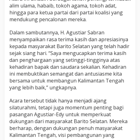
H
alim ulama, habaib, tokoh agama, tokoh adat,
a
hingga para ketua partai dari partai koalisi yang
s
mendukung pencalonan mereka.
u
p
Dalam sambutannya, H. Agustiar Sabran
a
H
menyampaikan rasa terima kasih dan apresiasinya
a
kepada masyarakat Barito Selatan yang telah hadir
s
sejak siang hari. “Saya mengucapkan terima kasih
u
dan penghargaan yang setinggi-tingginya atas
n
kehadiran bapak dan saudara sekalian. Kehadiran
d
a
ini membuktikan semangat dan antusiasme kita
u
bersama untuk membangun Kalimantan Tengah
B
yang lebih baik,” ungkapnya.
e
r
Acara tersebut tidak hanya menjadi ajang
s
a
silaturahmi, tetapi juga momentum penting bagi
m
pasangan Agustiar-Edy untuk memperkuat
a
dukungan dari masyarakat Barito Selatan. Mereka
T
berharap, dengan dukungan penuh masyarakat
o
k
Kalimantan Tengah, visi pembangunan yang
o