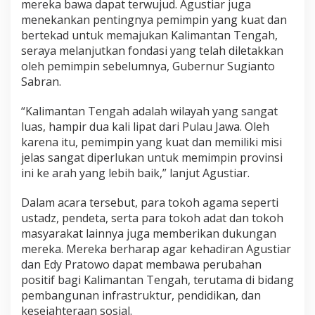
mereka bawa dapat terwujud. Agustiar juga
h
menekankan pentingnya pemimpin yang kuat dan
M
bertekad untuk memajukan Kalimantan Tengah,
a
seraya melanjutkan fondasi yang telah diletakkan
s
y
oleh pemimpin sebelumnya, Gubernur Sugianto
a
Sabran.
r
a
“Kalimantan Tengah adalah wilayah yang sangat
k
luas, hampir dua kali lipat dari Pulau Jawa. Oleh
a
t
karena itu, pemimpin yang kuat dan memiliki misi
B
jelas sangat diperlukan untuk memimpin provinsi
a
ini ke arah yang lebih baik,” lanjut Agustiar.
r
i
Dalam acara tersebut, para tokoh agama seperti
t
o
ustadz, pendeta, serta para tokoh adat dan tokoh
S
masyarakat lainnya juga memberikan dukungan
e
mereka. Mereka berharap agar kehadiran Agustiar
l
dan Edy Pratowo dapat membawa perubahan
a
t
positif bagi Kalimantan Tengah, terutama di bidang
a
pembangunan infrastruktur, pendidikan, dan
n
kesejahteraan sosial.