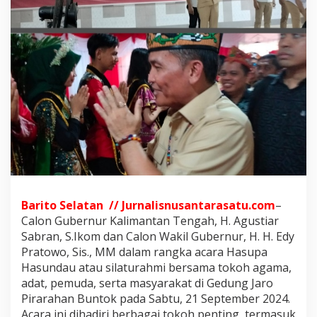
l
G
u
b
e
r
n
u
r
K
a
l
i
m
a
n
Barito Selatan // Jurnalisnusantarasatu.com
–
t
Calon Gubernur Kalimantan Tengah, H. Agustiar
a
Sabran, S.Ikom dan Calon Wakil Gubernur, H. H. Edy
n
Pratowo, Sis., MM dalam rangka acara Hasupa
T
e
Hasundau atau silaturahmi bersama tokoh agama,
n
adat, pemuda, serta masyarakat di Gedung Jaro
g
Pirarahan Buntok pada Sabtu, 21 September 2024.
a
Acara ini dihadiri berbagai tokoh penting, termasuk
h