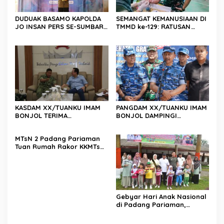
DUDUAK BASAMO KAPOLDA
SEMANGAT KEMANUSIAAN DI
JO INSAN PERS SE-SUMBAR,
TMMD ke-129: RATUSAN
Irjen Pol. Djati Wiyoto
PENDONOR PENUHI
Abadhy Dorong Kolaborasi
KEBUTUHAAN STOK DARAH
Polri dan Media Demi
Kepentingan Masyarakat
KASDAM XX/TUANKU IMAM
PANGDAM XX/TUANKU IMAM
BONJOL TERIMA
BONJOL DAMPINGI
KUNJUNGAN SILATURAHMI
WAKASAU PADA BHAKTI TNI
ANGGOTA DPD RI H. IRMAN
AU KE-79 DI LANUD SUTAN
MTsN 2 Padang Pariaman
GUSMAN, S.E., M.B.A., DI
SJAHRIR
Tuan Rumah Rakor KKMTs
MAKODAM
Sumatera Barat, Kakanwil:
Digitalisasi Harus
Melahirkan Generasi
Berkarakter Menuju
Indonesia Emas 2045
Gebyar Hari Anak Nasional
di Padang Pariaman,
Bunda PAUD Nita John
Kenedy Azis Dorong