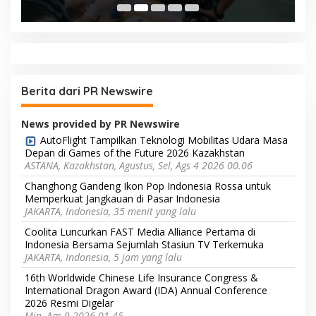
Berita dari PR Newswire
News provided by PR Newswire
AutoFlight Tampilkan Teknologi Mobilitas Udara Masa
Depan di Games of the Future 2026 Kazakhstan
ASTANA, Kazakhstan, Agustus, Sel, Ags 4 2026 00.06
Changhong Gandeng Ikon Pop Indonesia Rossa untuk
Memperkuat Jangkauan di Pasar Indonesia
JAKARTA, Indonesia, 35 menit yang lalu
Coolita Luncurkan FAST Media Alliance Pertama di
Indonesia Bersama Sejumlah Stasiun TV Terkemuka
JAKARTA, Indonesia, 5 jam yang lalu
16th Worldwide Chinese Life Insurance Congress &
International Dragon Award (IDA) Annual Conference
2026 Resmi Digelar
Min, Ags 9 2026 01.45