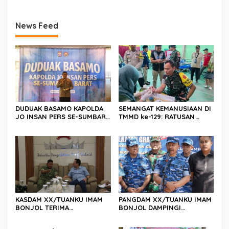
News Feed
DUDUAK BASAMO KAPOLDA
SEMANGAT KEMANUSIAAN DI
JO INSAN PERS SE-SUMBAR,
TMMD ke-129: RATUSAN
Irjen Pol. Djati Wiyoto
PENDONOR PENUHI
Abadhy Dorong Kolaborasi
KEBUTUHAAN STOK DARAH
Polri dan Media Demi
Kepentingan Masyarakat
KASDAM XX/TUANKU IMAM
PANGDAM XX/TUANKU IMAM
BONJOL TERIMA
BONJOL DAMPINGI
KUNJUNGAN SILATURAHMI
WAKASAU PADA BHAKTI TNI
ANGGOTA DPD RI H. IRMAN
AU KE-79 DI LANUD SUTAN