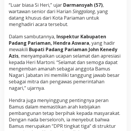
“Luar biasa Si Heri,” ujar
Darmansyah (57)
,
d
r
wartawan senior dari Harian
Singgalang
, yang
a
datang khusus dari Kota Pariaman untuk
A
menghadiri acara tersebut.
s
w
Dalam sambutannya,
Inspektur Kabupaten
a
r
Padang Pariaman, Hendra Aswara
, yang hadir
a
mewakili
Bupati Padang Pariaman John Kenedy
Azis
, menyampaikan ucapan selamat dan apresiasi
kepada Heri Martoni. “Selamat dan semoga dapat
mengemban amanah sebagai anggota Bamus
Nagari. Jabatan ini memiliki tanggung jawab besar
sebagai mitra dan pengawas pemerintahan
nagari,” ujarnya.
Hendra juga menyinggung pentingnya peran
Bamus dalam memastikan arah kebijakan
pembangunan tetap berpihak kepada masyarakat.
Dengan nada berseloroh, ia menyebut bahwa
Bamus merupakan “DPR tingkat tiga” di struktur