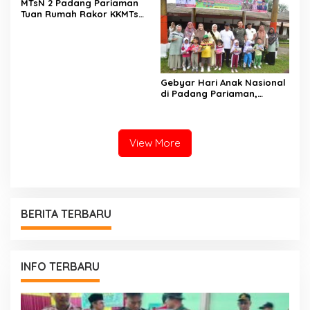
MTsN 2 Padang Pariaman
GUSMAN, S.E., M.B.A., DI
SJAHRIR
Tuan Rumah Rakor KKMTs
MAKODAM
Sumatera Barat, Kakanwil:
Digitalisasi Harus
Melahirkan Generasi
Berkarakter Menuju
Indonesia Emas 2045
Gebyar Hari Anak Nasional
di Padang Pariaman,
Bunda PAUD Nita John
Kenedy Azis Dorong
Layanan PAUD Berkualitas
untuk Semua Anak
View More
BERITA TERBARU
INFO TERBARU