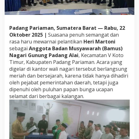
U
c
a
p
k
Padang Pariaman, Sumatera Barat — Rabu, 22
a
Oktober 2025 |
Suasana penuh semangat dan
n
rasa haru mewarnai pelantikan
Heri Martoni
S
sebagai
Anggota Badan Musyawarah (Bamus)
e
l
Nagari Gunung Padang Alai
, Kecamatan V Koto
a
Timur, Kabupaten Padang Pariaman. Acara yang
m
digelar di kantor wali nagari tersebut berlangsung
a
meriah dan bersejarah, karena tidak hanya dihadiri
t
K
oleh pejabat pemerintahan daerah, tetapi juga
e
dipenuhi oleh puluhan papan bunga ucapan
p
selamat dari berbagai kalangan.
a
d
a
H
e
r
i
M