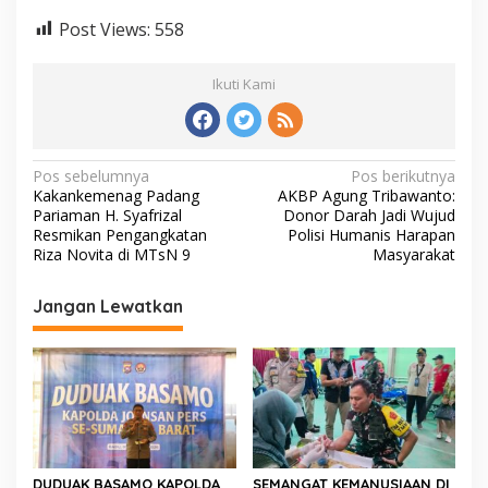
Post Views:
558
Ikuti Kami
N
Pos sebelumnya
Pos berikutnya
Kakankemenag Padang
AKBP Agung Tribawanto:
a
Pariaman H. Syafrizal
Donor Darah Jadi Wujud
v
Resmikan Pengangkatan
Polisi Humanis Harapan
Riza Novita di MTsN 9
Masyarakat
i
g
Jangan Lewatkan
a
s
i
p
o
s
DUDUAK BASAMO KAPOLDA
SEMANGAT KEMANUSIAAN DI