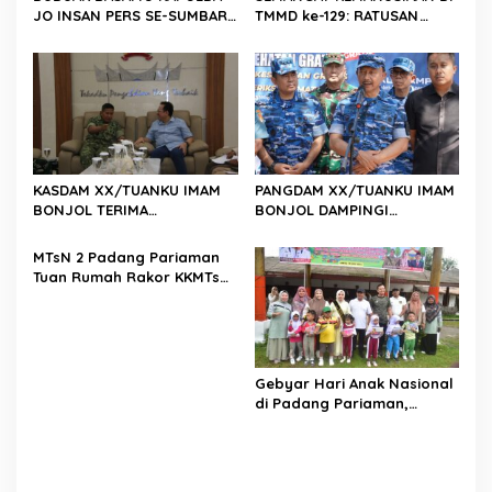
JO INSAN PERS SE-SUMBAR,
TMMD ke-129: RATUSAN
Irjen Pol. Djati Wiyoto
PENDONOR PENUHI
Abadhy Dorong Kolaborasi
KEBUTUHAAN STOK DARAH
Polri dan Media Demi
Kepentingan Masyarakat
KASDAM XX/TUANKU IMAM
PANGDAM XX/TUANKU IMAM
BONJOL TERIMA
BONJOL DAMPINGI
KUNJUNGAN SILATURAHMI
WAKASAU PADA BHAKTI TNI
ANGGOTA DPD RI H. IRMAN
AU KE-79 DI LANUD SUTAN
MTsN 2 Padang Pariaman
GUSMAN, S.E., M.B.A., DI
SJAHRIR
Tuan Rumah Rakor KKMTs
MAKODAM
Sumatera Barat, Kakanwil:
Digitalisasi Harus
Melahirkan Generasi
Berkarakter Menuju
Indonesia Emas 2045
Gebyar Hari Anak Nasional
di Padang Pariaman,
Bunda PAUD Nita John
Kenedy Azis Dorong
Layanan PAUD Berkualitas
untuk Semua Anak