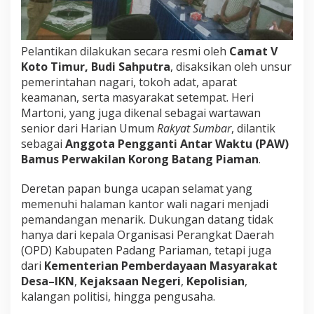
a
r
t
o
Pelantikan dilakukan secara resmi oleh
Camat V
n
Koto Timur, Budi Sahputra
, disaksikan oleh unsur
i
pemerintahan nagari, tokoh adat, aparat
M
keamanan, serta masyarakat setempat. Heri
e
l
Martoni, yang juga dikenal sebagai wartawan
a
senior dari Harian Umum
Rakyat Sumbar
, dilantik
l
sebagai
Anggota Pengganti Antar Waktu (PAW)
u
Bamus Perwakilan Korong Batang Piaman
.
i
I
n
Deretan papan bunga ucapan selamat yang
s
memenuhi halaman kantor wali nagari menjadi
p
pemandangan menarik. Dukungan datang tidak
e
hanya dari kepala Organisasi Perangkat Daerah
k
(OPD) Kabupaten Padang Pariaman, tetapi juga
t
u
dari
Kementerian Pemberdayaan Masyarakat
r
Desa–IKN
,
Kejaksaan Negeri
,
Kepolisian
,
H
kalangan politisi, hingga pengusaha.
e
n