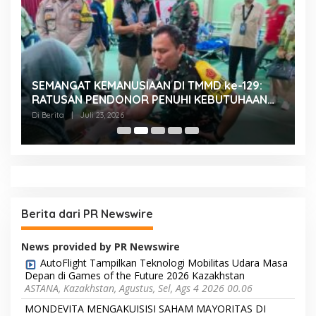
SEMANGAT KEMANUSIAAN DI TMMD ke-129:
K
RATUSAN PENDONOR PENUHI KEBUTUHAAN
K
STOK DARAH
H
Di Berita
|
Juli 23, 2026
Di
Berita dari PR Newswire
News provided by PR Newswire
AutoFlight Tampilkan Teknologi Mobilitas Udara Masa
Depan di Games of the Future 2026 Kazakhstan
ASTANA, Kazakhstan, Agustus, Sel, Ags 4 2026 00.06
MONDEVITA MENGAKUISISI SAHAM MAYORITAS DI