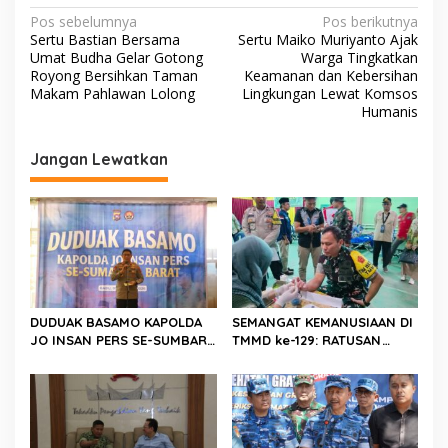
N
Pos sebelumnya
Pos berikutnya
Sertu Bastian Bersama
Sertu Maiko Muriyanto Ajak
a
Umat Budha Gelar Gotong
Warga Tingkatkan
v
Royong Bersihkan Taman
Keamanan dan Kebersihan
Makam Pahlawan Lolong
Lingkungan Lewat Komsos
i
Humanis
g
Jangan Lewatkan
a
s
i
p
o
s
DUDUAK BASAMO KAPOLDA
SEMANGAT KEMANUSIAAN DI
JO INSAN PERS SE-SUMBAR,
TMMD ke-129: RATUSAN
Irjen Pol. Djati Wiyoto
PENDONOR PENUHI
Abadhy Dorong Kolaborasi
KEBUTUHAAN STOK DARAH
Polri dan Media Demi
Kepentingan Masyarakat