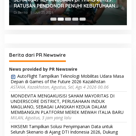
RATUSAN PENDONOR PENUHI KEBUTUHAAN
K
STOK DARAH
H
Di Berita
|
Juli 23, 2026
Di
Berita dari PR Newswire
News provided by PR Newswire
AutoFlight Tampilkan Teknologi Mobilitas Udara Masa
Depan di Games of the Future 2026 Kazakhstan
ASTANA, Kazakhstan, Agustus, Sel, Ags 4 2026 00.06
MONDEVITA MENGAKUISISI SAHAM MAYORITAS DI
UNDERSCORE DISTRICT, PERUSAHAAN INDUK
MAGLIANO, SEBAGAI LANGKAH KEDUA DALAM
MEMBANGUN PLATFORM MEREK MEWAH ITALIA BARU
MILAN, Agustus, 3 jam yang lalu
HIKSEMI Tampilkan Solusi Penyimpanan Data untuk
Seluruh Skenario di Ajang DTI Indonesia 2026, Dukung