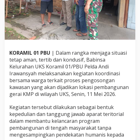
a
n
s
y
a
h
K
a
w
KORAMIL 01 PBU
| Dalam rangka menjaga situasi
a
tetap aman, tertib dan kondusif, Babinsa
l
K
Kelurahan UKS Koramil 01/PBU Pelda Andi
o
Irawansyah melaksanakan kegiatan koordinasi
o
bersama warga terkait proses pengosongan
r
kawasan yang akan dijadikan lokasi pembangunan
d
gerai KMP di wilayah UKS, Senin, 11 Mei 2026.
i
n
a
Kegiatan tersebut dilakukan sebagai bentuk
s
kepedulian dan tanggung jawab aparat teritorial
i
dalam membantu kelancaran program
P
pembangunan di tengah masyarakat tanpa
e
n
mengesampingkan pendekatan humanis kepada
g