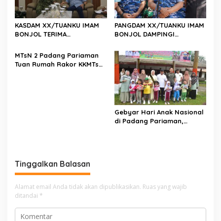
KASDAM XX/TUANKU IMAM
PANGDAM XX/TUANKU IMAM
BONJOL TERIMA
BONJOL DAMPINGI
KUNJUNGAN SILATURAHMI
WAKASAU PADA BHAKTI TNI
ANGGOTA DPD RI H. IRMAN
AU KE-79 DI LANUD SUTAN
MTsN 2 Padang Pariaman
GUSMAN, S.E., M.B.A., DI
SJAHRIR
Tuan Rumah Rakor KKMTs
MAKODAM
Sumatera Barat, Kakanwil:
Digitalisasi Harus
Melahirkan Generasi
Berkarakter Menuju
Indonesia Emas 2045
Gebyar Hari Anak Nasional
di Padang Pariaman,
Bunda PAUD Nita John
Kenedy Azis Dorong
Layanan PAUD Berkualitas
untuk Semua Anak
Tinggalkan Balasan
Alamat email Anda tidak akan dipublikasikan.
Ruas yang wajib
ditandai
*