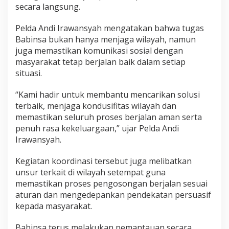
secara langsung.
r
a
i
Pelda Andi Irawansyah mengatakan bahwa tugas
K
Babinsa bukan hanya menjaga wilayah, namun
M
juga memastikan komunikasi sosial dengan
P
masyarakat tetap berjalan baik dalam setiap
d
situasi.
i
U
K
“Kami hadir untuk membantu mencarikan solusi
S
terbaik, menjaga kondusifitas wilayah dan
memastikan seluruh proses berjalan aman serta
penuh rasa kekeluargaan,” ujar Pelda Andi
Irawansyah.
Kegiatan koordinasi tersebut juga melibatkan
unsur terkait di wilayah setempat guna
memastikan proses pengosongan berjalan sesuai
aturan dan mengedepankan pendekatan persuasif
kepada masyarakat.
Babinsa terus melakukan pemantauan secara