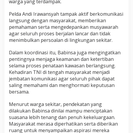
warga yang terdampak.
o
s
Pelda Andi Irawansyah tampak aktif berkomunikasi
o
langsung dengan masyarakat, memberikan
n
g
pemahaman serta mengedepankan musyawarah
a
agar seluruh proses berjalan lancar dan tidak
n
menimbulkan persoalan di lingkungan sekitar.
L
a
Dalam koordinasi itu, Babinsa juga mengingatkan
h
a
pentingnya menjaga keamanan dan ketertiban
n
selama proses penataan kawasan berlangsung.
P
Kehadiran TNI di tengah masyarakat menjadi
e
jembatan komunikasi agar seluruh pihak dapat
m
b
saling memahami dan menghormati keputusan
a
bersama.
n
g
Menurut warga sekitar, pendekatan yang
u
dilakukan Babinsa dinilai mampu menciptakan
n
a
suasana lebih tenang dan penuh kekeluargaan.
n
Masyarakat merasa diperhatikan serta diberikan
G
ruang untuk menyampaikan aspirasi mereka
e