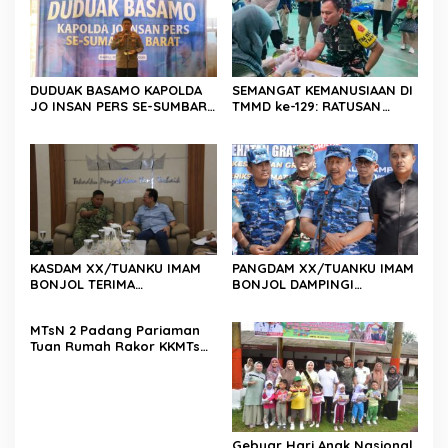
DUDUAK BASAMO KAPOLDA
SEMANGAT KEMANUSIAAN DI
JO INSAN PERS SE-SUMBAR,
TMMD ke-129: RATUSAN
Irjen Pol. Djati Wiyoto
PENDONOR PENUHI
Abadhy Dorong Kolaborasi
KEBUTUHAAN STOK DARAH
Polri dan Media Demi
Kepentingan Masyarakat
KASDAM XX/TUANKU IMAM
PANGDAM XX/TUANKU IMAM
BONJOL TERIMA
BONJOL DAMPINGI
KUNJUNGAN SILATURAHMI
WAKASAU PADA BHAKTI TNI
ANGGOTA DPD RI H. IRMAN
AU KE-79 DI LANUD SUTAN
MTsN 2 Padang Pariaman
GUSMAN, S.E., M.B.A., DI
SJAHRIR
Tuan Rumah Rakor KKMTs
MAKODAM
Sumatera Barat, Kakanwil:
Digitalisasi Harus
Melahirkan Generasi
Berkarakter Menuju
Indonesia Emas 2045
Gebyar Hari Anak Nasional