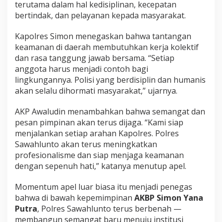
S
terutama dalam hal kedisiplinan, kecepatan
a
bertindak, dan pelayanan kepada masyarakat.
w
a
Kapolres Simon menegaskan bahwa tantangan
h
l
keamanan di daerah membutuhkan kerja kolektif
u
dan rasa tanggung jawab bersama. “Setiap
n
anggota harus menjadi contoh bagi
t
lingkungannya. Polisi yang berdisiplin dan humanis
o
akan selalu dihormati masyarakat,” ujarnya.
AKP Awaludin menambahkan bahwa semangat dan
pesan pimpinan akan terus dijaga. “Kami siap
menjalankan setiap arahan Kapolres. Polres
Sawahlunto akan terus meningkatkan
profesionalisme dan siap menjaga keamanan
dengan sepenuh hati,” katanya menutup apel.
Momentum apel luar biasa itu menjadi penegas
bahwa di bawah kepemimpinan
AKBP Simon Yana
Putra
, Polres Sawahlunto terus berbenah —
membangun semangat baru menuju institusi