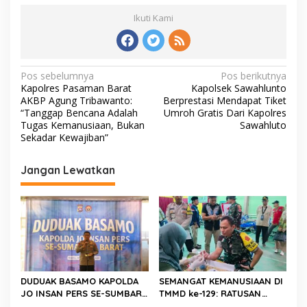
Ikuti Kami
N
Pos sebelumnya
Pos berikutnya
Kapolres Pasaman Barat
Kapolsek Sawahlunto
a
AKBP Agung Tribawanto:
Berprestasi Mendapat Tiket
v
“Tanggap Bencana Adalah
Umroh Gratis Dari Kapolres
Tugas Kemanusiaan, Bukan
Sawahluto
i
Sekadar Kewajiban”
g
Jangan Lewatkan
a
s
i
p
o
s
DUDUAK BASAMO KAPOLDA
SEMANGAT KEMANUSIAAN DI
JO INSAN PERS SE-SUMBAR,
TMMD ke-129: RATUSAN
Irjen Pol. Djati Wiyoto
PENDONOR PENUHI