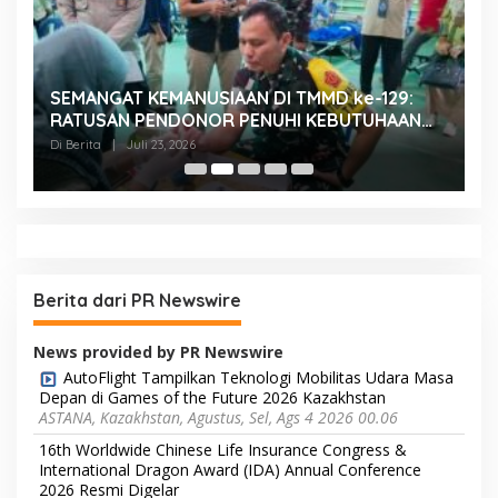
SEMANGAT KEMANUSIAAN DI TMMD ke-129:
K
RATUSAN PENDONOR PENUHI KEBUTUHAAN
K
STOK DARAH
H
Di Berita
|
Juli 23, 2026
Di
Berita dari PR Newswire
News provided by PR Newswire
AutoFlight Tampilkan Teknologi Mobilitas Udara Masa
Depan di Games of the Future 2026 Kazakhstan
ASTANA, Kazakhstan, Agustus, Sel, Ags 4 2026 00.06
16th Worldwide Chinese Life Insurance Congress &
International Dragon Award (IDA) Annual Conference
2026 Resmi Digelar