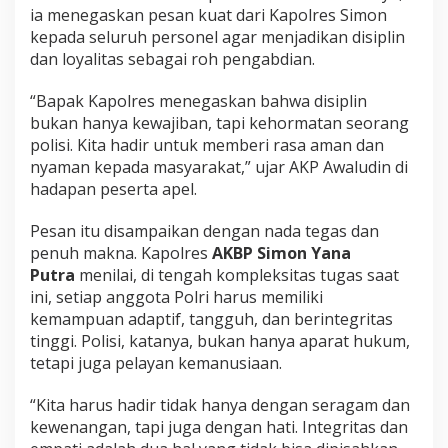
ia menegaskan pesan kuat dari Kapolres Simon
o
n
kepada seluruh personel agar menjadikan disiplin
T
dan loyalitas sebagai roh pengabdian.
e
k
“Bapak Kapolres menegaskan bahwa disiplin
a
bukan hanya kewajiban, tapi kehormatan seorang
n
k
polisi. Kita hadir untuk memberi rasa aman dan
a
nyaman kepada masyarakat,” ujar AKP Awaludin di
n
hadapan peserta apel.
I
n
Pesan itu disampaikan dengan nada tegas dan
t
e
penuh makna. Kapolres
AKBP Simon Yana
g
Putra
menilai, di tengah kompleksitas tugas saat
r
ini, setiap anggota Polri harus memiliki
i
kemampuan adaptif, tangguh, dan berintegritas
t
a
tinggi. Polisi, katanya, bukan hanya aparat hukum,
s
tetapi juga pelayan kemanusiaan.
d
a
“Kita harus hadir tidak hanya dengan seragam dan
n
kewenangan, tapi juga dengan hati. Integritas dan
K
e