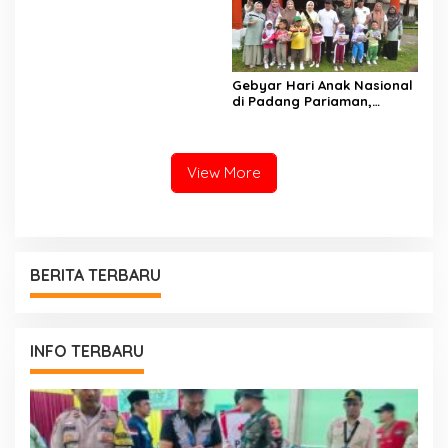
Sumatera Barat, Kakanwil:
Digitalisasi Harus
Melahirkan Generasi
Berkarakter Menuju
Indonesia Emas 2045
Gebyar Hari Anak Nasional
di Padang Pariaman,
Bunda PAUD Nita John
Kenedy Azis Dorong
Layanan PAUD Berkualitas
untuk Semua Anak
View More
BERITA TERBARU
INFO TERBARU