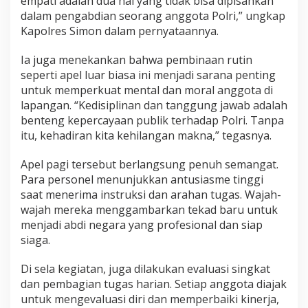
empati adalah dua hal yang tidak bisa dipisahkan
s
dalam pengabdian seorang anggota Polri,” ungkap
i
Kapolres Simon dalam pernyataannya.
a
p
Ia juga menekankan bahwa pembinaan rutin
s
i
seperti apel luar biasa ini menjadi sarana penting
a
untuk memperkuat mental dan moral anggota di
g
lapangan. “Kedisiplinan dan tanggung jawab adalah
a
benteng kepercayaan publik terhadap Polri. Tanpa
a
itu, kehadiran kita kehilangan makna,” tegasnya.
n
A
n
Apel pagi tersebut berlangsung penuh semangat.
g
Para personel menunjukkan antusiasme tinggi
g
saat menerima instruksi dan arahan tugas. Wajah-
o
wajah mereka menggambarkan tekad baru untuk
t
a
menjadi abdi negara yang profesional dan siap
P
siaga.
o
l
Di sela kegiatan, juga dilakukan evaluasi singkat
r
dan pembagian tugas harian. Setiap anggota diajak
e
s
untuk mengevaluasi diri dan memperbaiki kinerja,