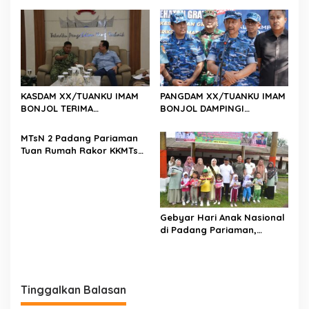
Abadhy Dorong Kolaborasi
KEBUTUHAAN STOK DARAH
Polri dan Media Demi
Kepentingan Masyarakat
KASDAM XX/TUANKU IMAM
PANGDAM XX/TUANKU IMAM
BONJOL TERIMA
BONJOL DAMPINGI
KUNJUNGAN SILATURAHMI
WAKASAU PADA BHAKTI TNI
ANGGOTA DPD RI H. IRMAN
AU KE-79 DI LANUD SUTAN
MTsN 2 Padang Pariaman
GUSMAN, S.E., M.B.A., DI
SJAHRIR
Tuan Rumah Rakor KKMTs
MAKODAM
Sumatera Barat, Kakanwil:
Digitalisasi Harus
Melahirkan Generasi
Berkarakter Menuju
Indonesia Emas 2045
Gebyar Hari Anak Nasional
di Padang Pariaman,
Bunda PAUD Nita John
Kenedy Azis Dorong
Layanan PAUD Berkualitas
untuk Semua Anak
Tinggalkan Balasan