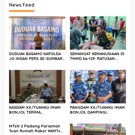
News Feed
DUDUAK BASAMO KAPOLDA
SEMANGAT KEMANUSIAAN DI
JO INSAN PERS SE-SUMBAR,
TMMD ke-129: RATUSAN
Irjen Pol. Djati Wiyoto
PENDONOR PENUHI
Abadhy Dorong Kolaborasi
KEBUTUHAAN STOK DARAH
Polri dan Media Demi
Kepentingan Masyarakat
KASDAM XX/TUANKU IMAM
PANGDAM XX/TUANKU IMAM
BONJOL TERIMA
BONJOL DAMPINGI
KUNJUNGAN SILATURAHMI
WAKASAU PADA BHAKTI TNI
ANGGOTA DPD RI H. IRMAN
AU KE-79 DI LANUD SUTAN
MTsN 2 Padang Pariaman
GUSMAN, S.E., M.B.A., DI
SJAHRIR
Tuan Rumah Rakor KKMTs
MAKODAM