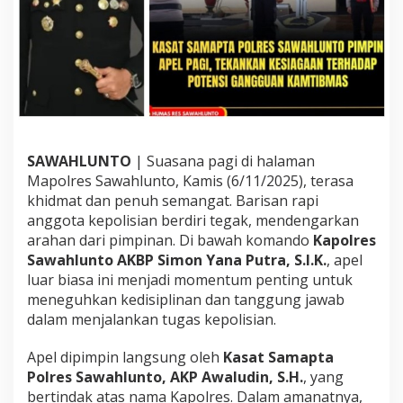
n
K
a
s
a
t
S
a
m
a
SAWAHLUNTO
| Suasana pagi di halaman
p
Mapolres Sawahlunto, Kamis (6/11/2025), terasa
t
khidmat dan penuh semangat. Barisan rapi
a
anggota kepolisian berdiri tegak, mendengarkan
,
K
arahan dari pimpinan. Di bawah komando
Kapolres
a
Sawahlunto AKBP Simon Yana Putra, S.I.K.
, apel
p
luar biasa ini menjadi momentum penting untuk
o
meneguhkan kedisiplinan dan tanggung jawab
l
dalam menjalankan tugas kepolisian.
r
e
s
Apel dipimpin langsung oleh
Kasat Samapta
S
Polres Sawahlunto, AKP Awaludin, S.H.
, yang
i
bertindak atas nama Kapolres. Dalam amanatnya,
m