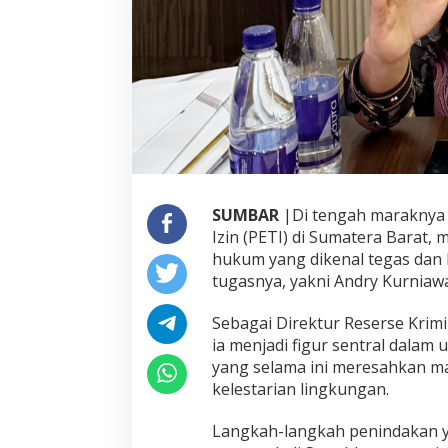
P
E
T
I
T
a
k
L
a
g
i
B
SUMBAR
|Di tengah maraknya
e
Izin (PETI) di Sumatera Barat,
b
hukum yang dikenal tegas dan
a
tugasnya, yakni Andry Kurniaw
s
B
e
Sebagai Direktur Reserse Krimi
r
ia menjadi figur sentral dala
o
yang selama ini meresahkan m
p
kelestarian lingkungan.
e
r
a
Langkah-langkah penindakan ya
s