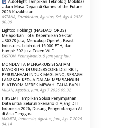
AutoFlight Tampilkan Teknologi Mobilitas
Udara Masa Depan di Games of the Future
2026 Kazakhstan
ASTANA, Kazakhstan, Agustus, Sel, Ags 4 2026
00.06
Eightco Holdings (NASDAQ: ORBS)
Melaporkan Total Kepemilikan Sekitar
US$378 Juta, Mencakup OpenAI, Beast
Industries, Lebih dari 16.000 ETH, dan
Hampir 302 Juta Token WLD
EASTON, Pennsylvania, 5 jam yang lalu
MONDEVITA MENGAKUISISI SAHAM
MAYORITAS DI UNDERSCORE DISTRICT,
PERUSAHAAN INDUK MAGLIANO, SEBAGAI
LANGKAH KEDUA DALAM MEMBANGUN
PLATFORM MEREK MEWAH ITALIA BARU
MILAN, Agustus, Jum, Ags 7 2026 09.32
HIKSEMI Tampilkan Solusi Penyimpanan
Data untuk Seluruh Skenario di Ajang DTI
Indonesia 2026, Dukung Pengembangan AI
di Asia Tenggara
JAKARTA, Indonesia, Agustus, Jum, Ags 7 2026
04.14