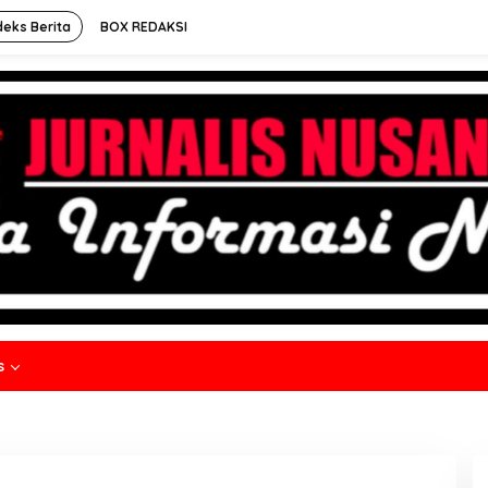
deks Berita
BOX REDAKSI
s