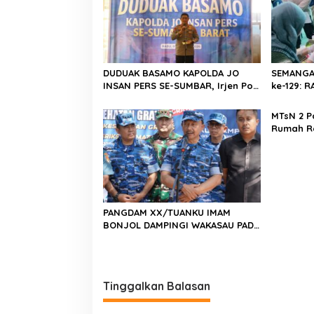
i
p
o
s
DUDUAK BASAMO KAPOLDA JO
SEMANGA
INSAN PERS SE-SUMBAR, Irjen Pol.
ke-129:
Djati Wiyoto Abadhy Dorong
Kolaborasi Polri dan Media Demi
MTsN 2 P
Kepentingan Masyarakat
Rumah R
Barat, Ka
Harus Me
Berkarak
Emas 20
PANGDAM XX/TUANKU IMAM
BONJOL DAMPINGI WAKASAU PADA
BHAKTI TNI AU KE-79 DI LANUD
SUTAN SJAHRIR
Tinggalkan Balasan