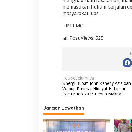
menghadirkan rasa aman, melin
memastikan hukum berjalan de
masyarakat luas.
TIM RMO
Post Views:
525
I
N
Pos sebelumnya
Sinergi Bupati John Kenedy Azis dan
a
Wabup Rahmat Hidayat Hidupkan
v
Pacu Kudo 2026 Penuh Makna
i
Jangan Lewatkan
g
a
s