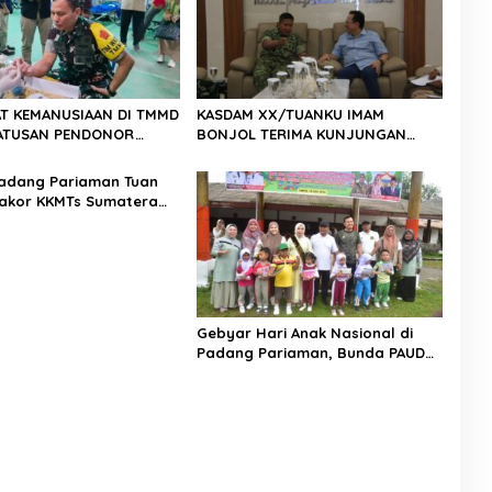
T KEMANUSIAAN DI TMMD
KASDAM XX/TUANKU IMAM
 RATUSAN PENDONOR
BONJOL TERIMA KUNJUNGAN
PENUHI KEBUTUHAAN STOK DARAH
SILATURAHMI ANGGOTA DPD RI H.
IRMAN GUSMAN, S.E., M.B.A., DI
adang Pariaman Tuan
MAKODAM
akor KKMTs Sumatera
kanwil: Digitalisasi
lahirkan Generasi
ter Menuju Indonesia
45
Gebyar Hari Anak Nasional di
Padang Pariaman, Bunda PAUD
Nita John Kenedy Azis Dorong
Layanan PAUD Berkualitas untuk
Semua Anak