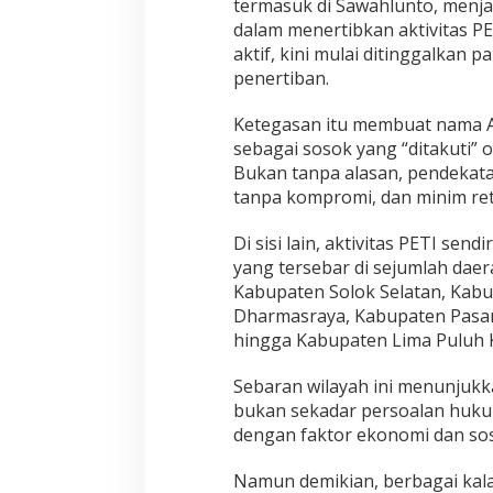
termasuk di Sawahlunto, menjad
i
dalam menertibkan aktivitas P
aktif, kini mulai ditinggalkan 
penertiban.
Ketegasan itu membuat nama A
sebagai sosok yang “ditakuti” o
Bukan tanpa alasan, pendekata
tanpa kompromi, dan minim ret
Di sisi lain, aktivitas PETI sen
yang tersebar di sejumlah daer
Kabupaten Solok Selatan, Kabu
Dharmasraya, Kabupaten Pasa
hingga Kabupaten Lima Puluh 
Sebaran wilayah ini menunjukk
bukan sekadar persoalan huku
dengan faktor ekonomi dan sos
Namun demikian, berbagai kal