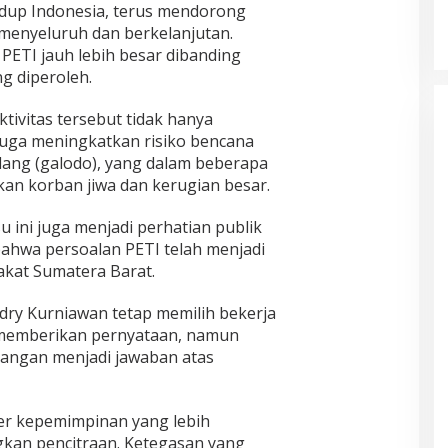
dup Indonesia, terus mendorong
menyeluruh dan berkelanjutan.
ETI jauh lebih besar dibanding
g diperoleh.
tivitas tersebut tidak hanya
juga meningkatkan risiko bencana
dang (galodo), yang dalam beberapa
kan korban jiwa dan kerugian besar.
 ini juga menjadi perhatian publik
ahwa persoalan PETI telah menjadi
kat Sumatera Barat.
ndry Kurniawan tetap memilih bekerja
k memberikan pernyataan, namun
pangan menjadi jawaban atas
er kepemimpinan yang lebih
kan pencitraan. Ketegasan yang