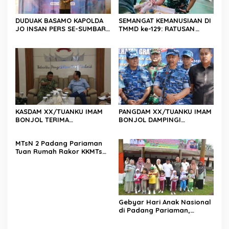
DUDUAK BASAMO KAPOLDA
SEMANGAT KEMANUSIAAN DI
JO INSAN PERS SE-SUMBAR,
TMMD ke-129: RATUSAN
Irjen Pol. Djati Wiyoto
PENDONOR PENUHI
Abadhy Dorong Kolaborasi
KEBUTUHAAN STOK DARAH
Polri dan Media Demi
Kepentingan Masyarakat
KASDAM XX/TUANKU IMAM
PANGDAM XX/TUANKU IMAM
BONJOL TERIMA
BONJOL DAMPINGI
KUNJUNGAN SILATURAHMI
WAKASAU PADA BHAKTI TNI
ANGGOTA DPD RI H. IRMAN
AU KE-79 DI LANUD SUTAN
MTsN 2 Padang Pariaman
GUSMAN, S.E., M.B.A., DI
SJAHRIR
Tuan Rumah Rakor KKMTs
MAKODAM
Sumatera Barat, Kakanwil:
Digitalisasi Harus
Melahirkan Generasi
Berkarakter Menuju
Indonesia Emas 2045
Gebyar Hari Anak Nasional
di Padang Pariaman,
Bunda PAUD Nita John
Kenedy Azis Dorong