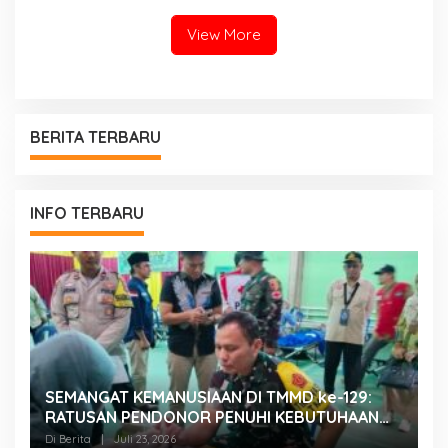
Layanan PAUD Berkualitas
untuk Semua Anak
View More
BERITA TERBARU
INFO TERBARU
SEMANGAT KEMANUSIAAN DI TMMD ke-129:
K
RATUSAN PENDONOR PENUHI KEBUTUHAAN
K
STOK DARAH
H
Di Berita
|
Juli 23, 2026
Di