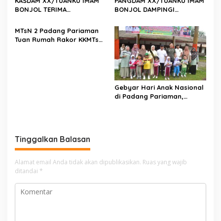
KASDAM XX/TUANKU IMAM
PANGDAM XX/TUANKU IMAM
BONJOL TERIMA
BONJOL DAMPINGI
KUNJUNGAN SILATURAHMI
WAKASAU PADA BHAKTI TNI
ANGGOTA DPD RI H. IRMAN
AU KE-79 DI LANUD SUTAN
MTsN 2 Padang Pariaman
GUSMAN, S.E., M.B.A., DI
SJAHRIR
Tuan Rumah Rakor KKMTs
MAKODAM
Sumatera Barat, Kakanwil:
Digitalisasi Harus
Melahirkan Generasi
Berkarakter Menuju
Indonesia Emas 2045
Gebyar Hari Anak Nasional
di Padang Pariaman,
Bunda PAUD Nita John
Kenedy Azis Dorong
Layanan PAUD Berkualitas
untuk Semua Anak
Tinggalkan Balasan
Alamat email Anda tidak akan dipublikasikan.
Ruas yang wajib
ditandai
*