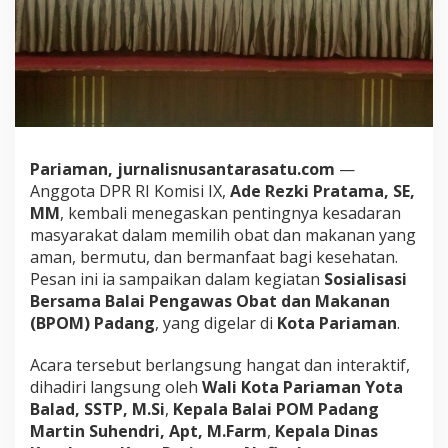
k
a
n
K
e
s
a
d
a
Pariaman, jurnalisnusantarasatu.com
—
r
Anggota DPR RI Komisi IX,
Ade Rezki Pratama, SE,
a
n
MM
, kembali menegaskan pentingnya kesadaran
K
masyarakat dalam memilih obat dan makanan yang
o
aman, bermutu, dan bermanfaat bagi kesehatan.
n
Pesan ini ia sampaikan dalam kegiatan
Sosialisasi
s
Bersama Balai Pengawas Obat dan Makanan
u
m
(BPOM) Padang
, yang digelar di
Kota Pariaman
.
e
n
Acara tersebut berlangsung hangat dan interaktif,
P
dihadiri langsung oleh
Wali Kota Pariaman Yota
a
Balad, SSTP, M.Si
,
Kepala Balai POM Padang
r
i
Martin Suhendri, Apt, M.Farm
,
Kepala Dinas
a