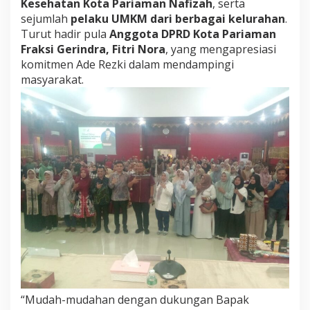
Kesehatan Kota Pariaman Nafizah
, serta
m
sejumlah
pelaku UMKM dari berbagai kelurahan
.
a
Turut hadir pula
Anggota DPRD Kota Pariaman
n
:
Fraksi Gerindra, Fitri Nora
, yang mengapresiasi
P
komitmen Ade Rezki dalam mendampingi
i
masyarakat.
l
i
h
O
b
a
t
d
a
n
M
a
k
a
n
a
n
A
“Mudah-mudahan dengan dukungan Bapak
m