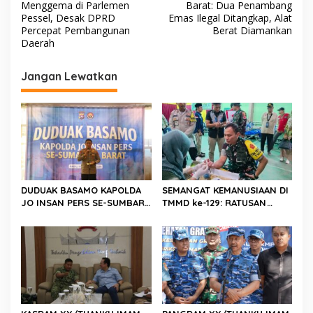
a
Menggema di Parlemen
Barat: Dua Penambang
v
Pessel, Desak DPRD
Emas Ilegal Ditangkap, Alat
Percepat Pembangunan
Berat Diamankan
i
Daerah
g
Jangan Lewatkan
a
s
i
p
o
s
DUDUAK BASAMO KAPOLDA
SEMANGAT KEMANUSIAAN DI
JO INSAN PERS SE-SUMBAR,
TMMD ke-129: RATUSAN
Irjen Pol. Djati Wiyoto
PENDONOR PENUHI
Abadhy Dorong Kolaborasi
KEBUTUHAAN STOK DARAH
Polri dan Media Demi
Kepentingan Masyarakat